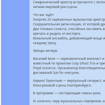
Симфонический оркестр встречается с лег
хитами мировой рок‑сцены.
Что вас ждёт:
Энергия 20 заряженных музыкантов оркестр
Сокрушительная ритм‑секция, от которой др
Два топовых солиста, способных заставить в
кричать и рыдать от восторга.
Вокальный ансамбль, добавляющий мощи и
каждому треку.
Звёзды вечера:
Василий Беля — харизматичный вокалист и 
известный по проектам Cozy Ghost Trio и тр
Floyd Universe. Организатор благотворител
фестивалей Sun for everyone.
Кирилл Терентьев — виртуозный гитарист, 
блюз‑роковой сцены Екатеринбурга.
В программе — нестареющие гимны рока.
И, конечно, пару музыкальных сюрпризов, 