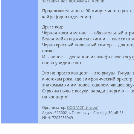
заставят вас вскочить с места!
Продолжительность: 90 минут чистого рок‑н
кайфа (одно отделение).
Дресс‑код:
Чёрная кожа и металл — обязательный атри
Белая майка и джинсы скинни — классика ж
Черно‑красный полосатый свитер — для тех,
стиль.
И главное — достаньте из шкафа свою косух
снова увидеть свет.
Это не просто концерт — это ритуал. Ритуа
к истокам рока, где симфонический оркестр
знакомым хитам новое, ошеломляющее зву
Стряхни пыль с косухи, заряди энергию — в
на концерте!
Организатор:
ООО "АСП-Интер"
Адрес: 625002, г. Тюмень, ул. Сакко, д.30, кВ.28
ИНН: 7203256949