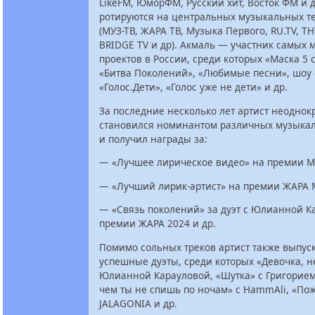
LikeFM, ЮморФМ, Русский хит, Восток ФМ и д
ротируются на центральных музыкальных т
(МУЗ-ТВ, ЖАРА ТВ, Музыка Первого, RU.TV, ТН
BRIDGE TV и др). Акмаль — участник самых
проектов в России, среди которых «Маска 5 
«Битва Поколений», «Любимые песни», шоу 
«Голос.Дети», «Голос уже не дети» и др.
За последние несколько лет артист неоднок
становился номинантом различных музыка
и получил награды за:
— «Лучшее лирическое видео» на премии МУ
— «Лучший лирик-артист» на премии ЖАРА 
— «Связь поколений» за дуэт с Юлианной К
премии ЖАРА 2024 и др.
Помимо сольных треков артист также выпус
успешные дуэты, среди которых «Девочка, н
Юлианной Карауловой, «Шутка» с Григорием
чем ты не спишь по ночам» с HammAli, «Пож
JALAGONIA и др.