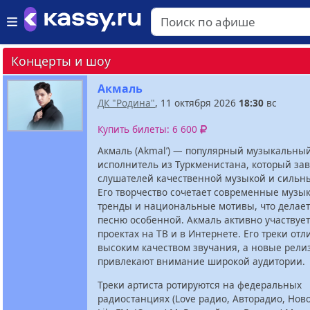
Концерты и шоу
Акмаль
ДК "Родина"
, 11 октября 2026
18:30
вс
Купить билеты: 6 600
Акмаль (Akmal’) — популярный музыкальны
исполнитель из Туркменистана, который за
слушателей качественной музыкой и сильн
Его творчество сочетает современные музы
тренды и национальные мотивы, что делае
песню особенной. Акмаль активно участвуе
проектах на ТВ и в Интернете. Его треки от
высоким качеством звучания, а новые рели
привлекают внимание широкой аудитории.
Треки артиста ротируются на федеральных
радиостанциях (Love радио, Авторадио, Нов