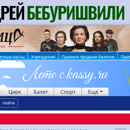
етные кассы
Учреждения
Правила продажи билетов
Прав
Цирк
Балет
Спорт
Ещё
Найти