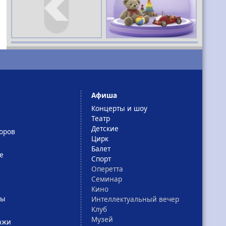
Афиша
Концерты и шоу
Театр
Детские
оров
Цирк
Балет
е
Спорт
Оперетта
Семинар
Кино
сы
Интеллектуальный вечер
Клуб
Музей
ажи