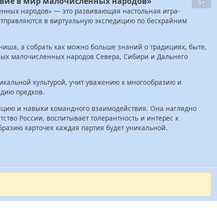
твие в мир малочисленных народов»
6+
енных народов» — это развивающая настольная игра-
 отправляются в виртуальную экспедицию по бескрайним
ниша, а собрать как можно больше знаний о традициях, быте,
ных малочисленных народов Севера, Сибири и Дальнего
никальной культурой, учит уважению к многообразию и
дию предков.
дицию и навыки командного взаимодействия. Она наглядно
тство России, воспитывает толерантность и интерес к
бразию карточек каждая партия будет уникальной.