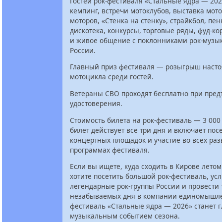
Гостей рок-фестиваля «Стальные ядра — 202
кемпинг, встречи мотоклубов, выставка мот
моторов, «Стенка на стенку», страйкбол, пе
дискотека, конкурсы, торговые ряды, фуд-ко
и живое общение с поклонниками рок-музык
России.
Главный приз фестиваля — розыгрыш наст
мотоцикла среди гостей.
Ветераны СВО проходят бесплатно при пре
удостоверения.
Стоимость билета на рок-фестиваль — 3 000
билет действует все три дня и включает по
концертных площадок и участие во всех ра
программах фестиваля.
Если вы ищете, куда сходить в Кирове летом
хотите посетить большой рок-фестиваль, ус
легендарные рок-группы России и провести 
незабываемых дня в компании единомышл
фестиваль «Стальные ядра — 2026» станет 
музыкальным событием сезона.