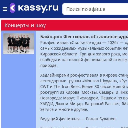
Концерты и шоу
Байк-рок Фестиваль «Стальные ядр
Рок-фестиваль «Стальные ядра — 2026» — о
самых ожидаемых музыкальных событий лет
Кировской области. Три дня живого рока, мо
свободы и настоящей фестивальной атмосф
природе.
Хедлайнерами рок-фестиваля в Кирове стан
легендарные группы «Монгол Шуудан», «Рус
CWT и The Iron Bees. Более 30 часов живой 
рок-групп из Кирова, Москвы, Самары и Ни
Новгорода: Мазут, Пчелодром, Пешком по во
ХАРД’И, Джони Мицар, Багровый Рассвет, RAU
Service и многие другие.
Ведущий фестиваля — Роман Буланов.