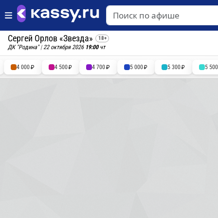
Сергей Орлов «Звезда»
18+
ДК "Родина"
|
22 октября 2026
19:00
чт
4 000
4 500
4 700
5 000
5 300
5 50