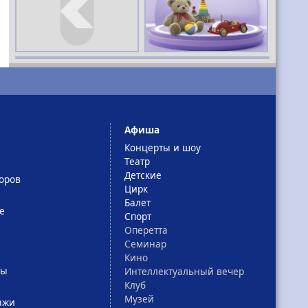
Афиша
Концерты и шоу
Театр
Детские
оров
Цирк
Балет
е
Спорт
Оперетта
Семинар
Кино
сы
Интеллектуальный вечер
Клуб
Музей
ажи