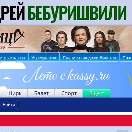
етные кассы
Учреждения
Правила продажи билетов
Прав
Цирк
Балет
Спорт
Ещё
Найти