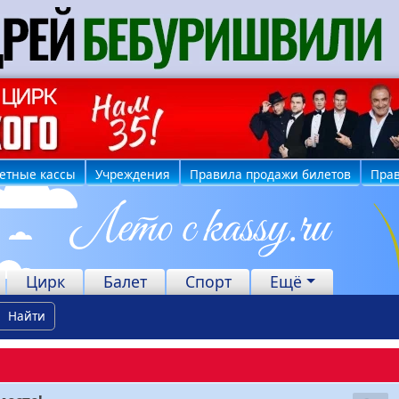
етные кассы
Учреждения
Правила продажи билетов
Прав
Цирк
Балет
Спорт
Ещё
Найти