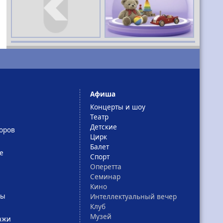
Афиша
Концерты и шоу
Театр
Детские
оров
Цирк
Балет
е
Спорт
Оперетта
Семинар
Кино
сы
Интеллектуальный вечер
Клуб
Музей
ажи