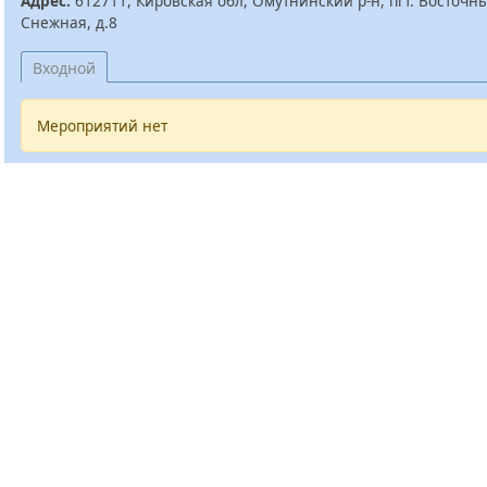
Адрес:
612711, Кировская обл, Омутнинский р-н, пгт. Восточны
Снежная, д.8
Входной
Мероприятий нет