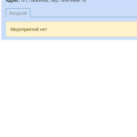
Адрес:
пгт. Пижанка, пер. Газетный 1а
Входной
Мероприятий нет