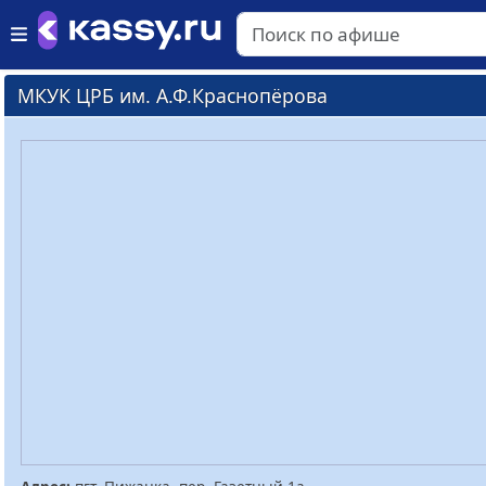
МКУК ЦРБ им. А.Ф.Краснопёрова