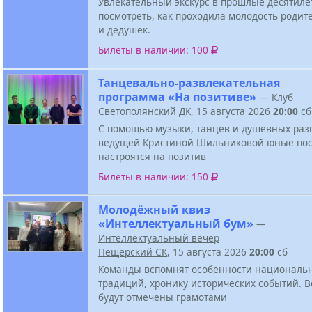
Увлекательный экскурс в прошлые десятиле
посмотреть, как проходила молодость родит
и дедушек.
Билеты в наличии: 100
Танцевально-развлекательная
программа «На позитиве»
—
Клуб
Светополянский ДК
, 15 августа 2026
20:00
сб
С помощью музыки, танцев и душевных разг
ведущей Кристиной Шильниковой юные пос
настроятся на позитив
Билеты в наличии: 150
Молодёжный квиз
«Интеллектуальный бум»
—
Интеллектуальный вечер
Пещерский СК
, 15 августа 2026
20:00
сб
Команды вспомнят особенности национальн
традиций, хронику исторических событий. В
будут отмечены грамотами