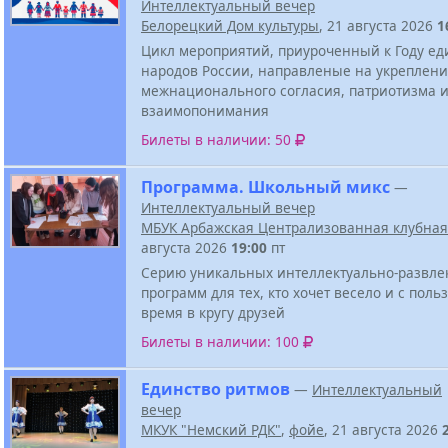
Интеллектуальный вечер
Белорецкий Дом культуры
, 21 августа 2026
1
Цикл мероприятий, приуроченный к Году ед
народов России, направленые на укреплен
межнационального согласия, патриотизма 
взаимопонимания
Билеты в наличии: 50
Программа. Школьный микс
—
Интеллектуальный вечер
МБУК Арбажская Централизованная клубная
августа 2026
19:00
пт
Серию уникальных интеллектуально-развле
программ для тех, кто хочет весело и с поль
время в кругу друзей
Билеты в наличии: 100
Единство ритмов
—
Интеллектуальный
вечер
МКУК "Немский РДК"
,
фойе
, 21 августа 2026