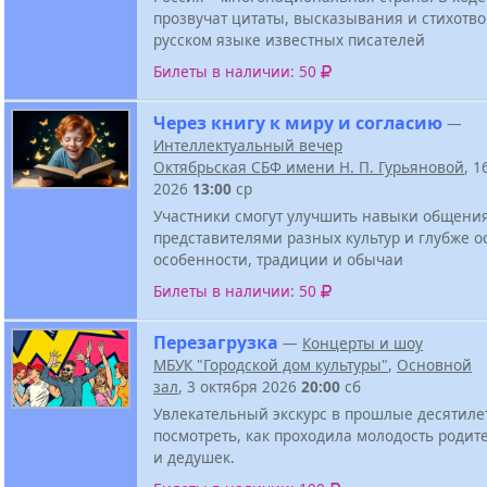
прозвучат цитаты, высказывания и стихотв
русском языке известных писателей
Билеты в наличии: 50
Через книгу к миру и согласию
—
Интеллектуальный вечер
Октябрьская СБФ имени Н. П. Гурьяновой
, 1
2026
13:00
ср
Участники смогут улучшить навыки общени
представителями разных культур и глубже о
особенности, традиции и обычаи
Билеты в наличии: 50
Перезагрузка
—
Концерты и шоу
МБУК "Городской дом культуры"
,
Основной
зал
, 3 октября 2026
20:00
сб
Увлекательный экскурс в прошлые десятиле
посмотреть, как проходила молодость родит
и дедушек.