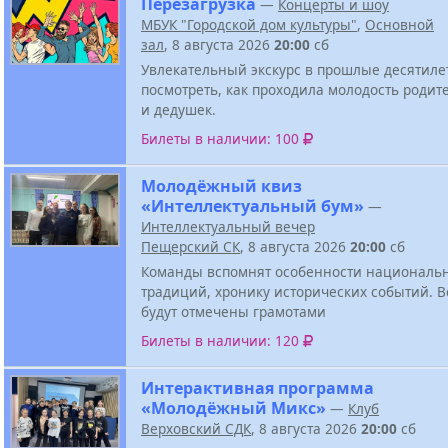
Перезагрузка
—
Концерты и шоу
МБУК "Городской дом культуры"
,
Основной
зал
, 8 августа 2026
20:00
сб
Увлекательный экскурс в прошлые десятиле
посмотреть, как проходила молодость родит
и дедушек.
Билеты в наличии: 100
Молодёжный квиз
«Интеллектуальный бум»
—
Интеллектуальный вечер
Пещерский СК
, 8 августа 2026
20:00
сб
Команды вспомнят особенности национальн
традиций, хронику исторических событий. В
будут отмечены грамотами
Билеты в наличии: 120
Интерактивная программа
«Молодёжный Микс»
—
Клуб
Верховский СДК
, 8 августа 2026
20:00
сб