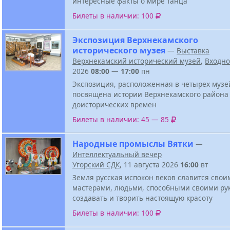
интересные факты о мире танца
Билеты в наличии: 100
Экспозиция Верхнекамского
исторического музея
—
Выставка
Верхнекамский исторический музей
,
Входн
2026
08:00
—
17:00
пн
Экспозиция, расположенная в четырех музе
посвящена истории Верхнекамского района
доисторических времен
Билеты в наличии: 45 — 85
Народные промыслы Вятки
—
Интеллектуальный вечер
Угорский СДК
, 11 августа 2026
16:00
вт
Земля русская испокон веков славится свои
мастерами, людьми, способными своими ру
создавать и творить настоящую красоту
Билеты в наличии: 100