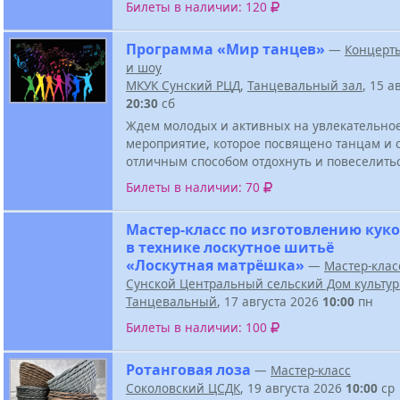
Билеты в наличии: 120
Программа «Мир танцев»
—
Концерт
и шоу
МКУК Сунский РЦД
,
Танцевальный зал
, 15 а
20:30
сб
Ждем молодых и активных на увлекательно
мероприятие, которое посвящено танцам и 
отличным способом отдохнуть и повеселить
Билеты в наличии: 70
Мастер-класс по изготовлению кук
в технике лоскутное шитьё
«Лоскутная матрёшка»
—
Мастер-клас
Сунской Центральный сельский Дом культу
Танцевальный
, 17 августа 2026
10:00
пн
Билеты в наличии: 100
Ротанговая лоза
—
Мастер-класс
Соколовский ЦСДК
, 19 августа 2026
10:00
ср