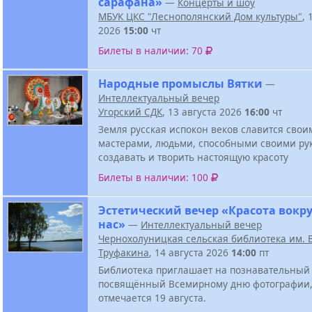
сарафана»
—
Концерты и шоу
МБУК ЦКС "Леснополянский Дом культуры"
, 
2026
15:00
чт
Билеты в наличии: 70
Народные промыслы Вятки
—
Интеллектуальный вечер
Угорский СДК
, 13 августа 2026
16:00
чт
Земля русская испокон веков славится свои
мастерами, людьми, способными своими ру
создавать и творить настоящую красоту
Билеты в наличии: 100
Эстетический вечер «Красота вокру
нас»
—
Интеллектуальный вечер
Чернохолуницкая сельская библиотека им. В
Труфакина
, 14 августа 2026
14:00
пт
Библиотека приглашает на познавательный 
посвящённый Всемирному дню фотографии,
отмечается 19 августа.