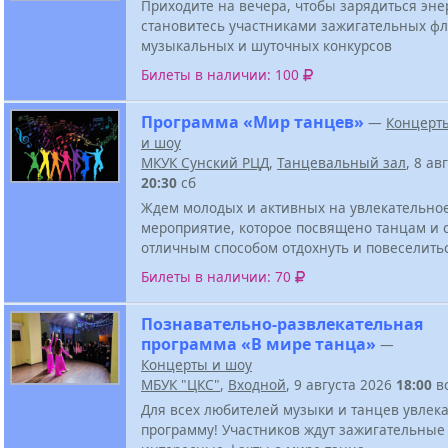
Приходите на вечера, чтобы зарядиться эне
становитесь участниками зажигательных ф
музыкальных и шуточных конкурсов
Билеты в наличии: 100
Программа «Мир танцев»
—
Концерт
и шоу
МКУК Сунский РЦД
,
Танцевальный зал
, 8 ав
20:30
сб
Ждем молодых и активных на увлекательно
мероприятие, которое посвящено танцам и 
отличным способом отдохнуть и повеселить
Билеты в наличии: 70
Познавательно-развлекательная
программа «В мире танца»
—
Концерты и шоу
МБУК "ЦКС"
,
Входной
, 9 августа 2026
18:00
в
Для всех любителей музыки и танцев увлек
программу! Участников ждут зажигательные