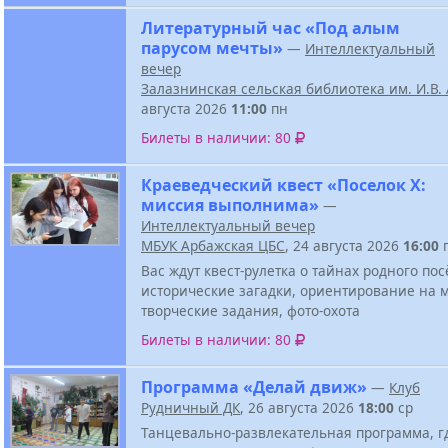
Литературный час «Под алым
парусом мечты»
—
Интеллектуальный
вечер
Залазнинская сельская библиотека им. И.В
августа 2026
11:00
пн
Билеты в наличии: 80
Краеведческий квест «Поселок Х:
миссия выполнима»
—
Интеллектуальный вечер
МБУК Арбажская ЦБС
, 24 августа 2026
16:00
Вас ждут квест-рулетка о тайнах родного пос
исторические загадки, ориентирование на м
творческие задания, фото-охота
Билеты в наличии: 80
Программа «Делай движ»
—
Клуб
Рудничный ДК
, 26 августа 2026
18:00
ср
Танцевально-развлекательная программа, г