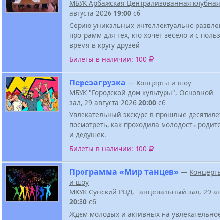
МБУК Арбажская Централизованная клубная
августа 2026
19:00
сб
Серию уникальных интеллектуально-развле
программ для тех, кто хочет весело и с поль
время в кругу друзей
Билеты в наличии: 100
Перезагрузка
—
Концерты и шоу
МБУК "Городской дом культуры"
,
Основной
зал
, 29 августа 2026
20:00
сб
Увлекательный экскурс в прошлые десятиле
посмотреть, как проходила молодость родит
и дедушек.
Билеты в наличии: 100
Программа «Мир танцев»
—
Концерт
и шоу
МКУК Сунский РЦД
,
Танцевальный зал
, 29 а
20:30
сб
Ждем молодых и активных на увлекательно