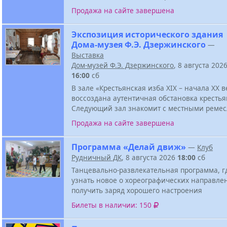
Продажа на сайте завершена
Экспозиция исторического здания
Дома-музея Ф.Э. Дзержинского
—
Выставка
Дом-музей Ф.Э. Дзержинского
, 8 августа 202
16:00
сб
В зале «Крестьянская изба XIX – начала XX в
воссоздана аутентичная обстановка крестья
Следующий зал знакомит с местными реме
Продажа на сайте завершена
Программа «Делай движ»
—
Клуб
Рудничный ДК
, 8 августа 2026
18:00
сб
Танцевально-развлекательная программа, г
узнать новое о хореографических направле
получить заряд хорошего настроения
Билеты в наличии: 150