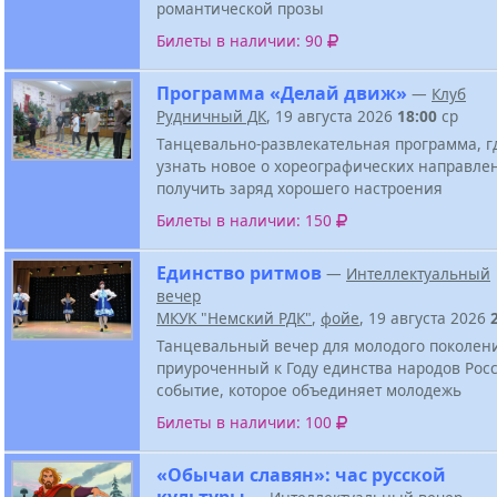
романтической прозы
Билеты в наличии: 90
Программа «Делай движ»
—
Клуб
Рудничный ДК
, 19 августа 2026
18:00
ср
Танцевально-развлекательная программа, г
узнать новое о хореографических направле
получить заряд хорошего настроения
Билеты в наличии: 150
Единство ритмов
—
Интеллектуальный
вечер
МКУК "Немский РДК"
,
фойе
, 19 августа 2026
Танцевальный вечер для молодого поколен
приуроченный к Году единства народов Росс
событие, которое объединяет молодежь
Билеты в наличии: 100
«Обычаи славян»: час русской
культуры