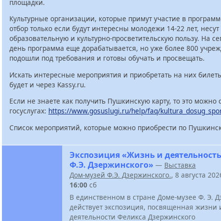
площадки.
Культурные организации, которые примут участие в программ
отбор только если будут интересны молодежи 14-22 лет, несут
образовательную и культурно-просветительскую пользу. На с
день программа еще дорабатывается, но уже более 800 учре
подошли под требования и готовы обучать и просвещать.
Искать интересные мероприятия и приобретать на них билет
будет и через Kassy.ru.
Если не знаете как получить Пушкинскую карту, то это можно 
госуслугах:
https://www.gosuslugi.ru/help/faq/kultura_dosug_spo
Список мероприятий, которые можно приобрести по Пушкинск
Экспозиция «Жизнь и деятельност
Ф.Э. Дзержинского»
—
Выставка
Дом-музей Ф.Э. Дзержинского.
, 8 августа 20
16:00
сб
В единственном в стране Доме-музее Ф. Э. 
действует экспозиция, посвященная жизни 
деятельности Феликса Дзержинского