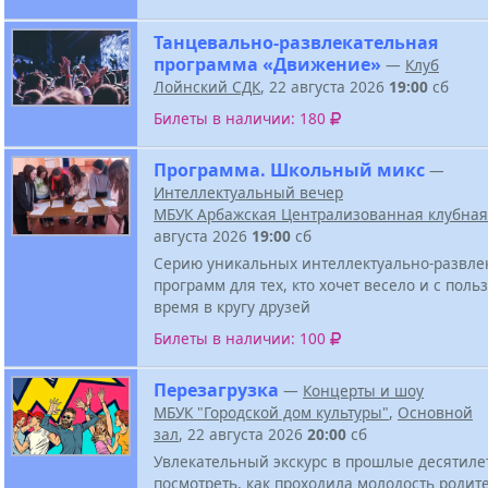
Танцевально-развлекательная
программа «Движение»
—
Клуб
Лойнский СДК
, 22 августа 2026
19:00
сб
Билеты в наличии: 180
Программа. Школьный микс
—
Интеллектуальный вечер
МБУК Арбажская Централизованная клубная
августа 2026
19:00
сб
Серию уникальных интеллектуально-развле
программ для тех, кто хочет весело и с поль
время в кругу друзей
Билеты в наличии: 100
Перезагрузка
—
Концерты и шоу
МБУК "Городской дом культуры"
,
Основной
зал
, 22 августа 2026
20:00
сб
Увлекательный экскурс в прошлые десятиле
посмотреть, как проходила молодость родит