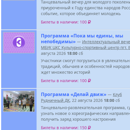
Танцевальный вечер для молодого поколен
приуроченный к Году единства народов Росс
событие, которое объединяет молодежь
Билеты в наличии: 100
Программа «Пока мы едины, мы
непобедимы»
—
Интеллектуальный веч
МБУК ЦКС Культурно-спортивный центр пгт.
августа 2026
18:00
сб
Участники смогут погрузиться в увлекатель
традиций, обычаев и особенностей народов
ждет множество историй
Билеты в наличии: 100
Программа «Делай движ»
—
Клуб
Рудничный ДК
, 22 августа 2026
18:00
сб
Танцевально-развлекательная программа, г
узнать новое о хореографических направле
получить заряд хорошего настроения
Билеты в наличии: 150