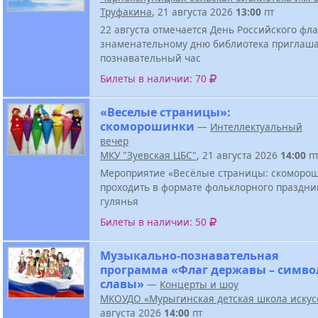
Труфакина
, 21 августа 2026
13:00
пт
22 августа отмечается День Российского фла
знаменательному дню библиотека приглаша
познавательный час
Билеты в наличии: 70
«Веселые страницы»:
скоморошинки
—
Интеллектуальный
вечер
МКУ "Зуевская ЦБС"
, 21 августа 2026
14:00
п
Мероприятие «Весёлые страницы: скоморош
проходить в формате фольклорного праздни
гулянья
Билеты в наличии: 50
Музыкально-познавательная
программа «Флаг державы – симво
славы»
—
Концерты и шоу
МКОУДО «Мурыгинская детская школа искус
августа 2026
14:00
пт