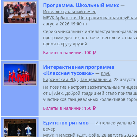
Программа. Школьный микс
—
Интеллектуальный вечер
МБУК Арбажская Централизованная клубная
августа 2026
19:00
пт
Серию уникальных интеллектуально-развле
программ для тех, кто хочет весело и с поль
время в кругу друзей
Билеты в наличии: 100
Интерактивная программа
«Классная тусовка»
—
Клуб
Кирсинский РЦД
,
Танцевальный
, 28 августа
На позитив настроят зажигательные танцев
от Dj Alex. Доброй традицией стало приглаш
участников танцевальных коллективов горо
Билеты в наличии: 150
Единство ритмов
—
Интеллектуальный
вечер
МКУК "Немский РДК"
,
фойе
, 28 августа 2026