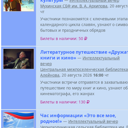
—
Интеллектуальный вечер
Мухинская СБФ им. В. А. Архипова
, 20 авгус
чт
Участники познакомятся с ключевыми этап
календарного цикла славян, узнают о симв
бытовых и праздничных обрядов
Билеты в наличии: 50
Литературное путешествие «Дружа
книги и кино»
—
Интеллектуальный
вечер
Центральная межпоселенческая библиотека 
Алейнова
, 20 августа 2026
16:00
чт
Участники встречи отправятся в захватыва
путешествие по миру книг и кино, узнают о
кинематографа, его жанрах
Билеты в наличии: 130
Час информации «Это все мое,
родное!»
—
Интеллектуальный вечер
Чернохолуницкая сельская библиотека им. В