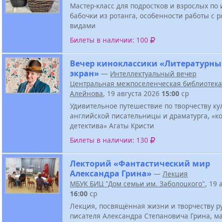
Мастер-класс для подростков и взрослых по
бабочки из ротанга, особенности работы с р
видами
Билеты в наличии: 100
Вечер киноклассики «Литературн
экран»
—
Интеллектуальный вечер
Центральная межпоселенческая библиотека 
Алейнова
, 19 августа 2026
15:00
ср
Удивительное путешествие по творчеству ку
английской писательницы и драматурга, «к
детектива» Агаты Кристи
Билеты в наличии: 130
Лекторий «Фантастический мир
Александра Грина»
—
Лекция
МБУК БИЦ "Дом семьи им. Заболоцкого"
, 19 
16:00
ср
Лекция, посвящённая жизни и творчеству р
писателя Александра Степановича Грина, м