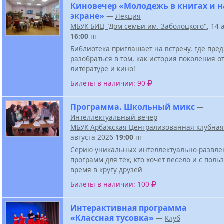
Киновечер «Молодежь в книгах и н
экране»
—
Лекция
МБУК БИЦ "Дом семьи им. Заболоцкого"
, 14 
16:00
пт
Библиотека приглашает на встречу, где пре
разобраться в том, как история поколения о
литературе и кино!
Билеты в наличии: 90
Программа. Школьный микс
—
Интеллектуальный вечер
МБУК Арбажская Централизованная клубная
августа 2026
19:00
пт
Серию уникальных интеллектуально-развле
программ для тех, кто хочет весело и с поль
время в кругу друзей
Билеты в наличии: 100
Интерактивная программа
«Классная тусовка»
—
Клуб