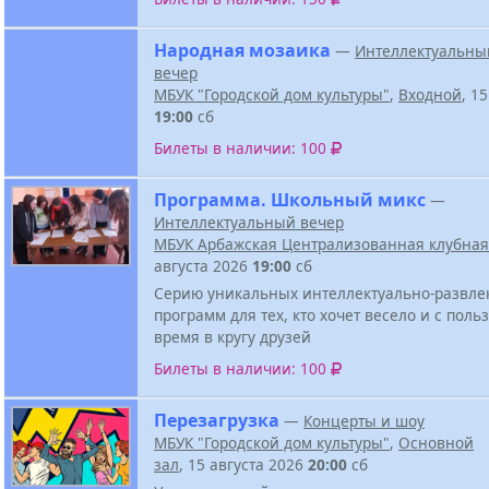
Народная мозаика
—
Интеллектуальны
вечер
МБУК "Городской дом культуры"
,
Входной
, 1
19:00
сб
Билеты в наличии: 100
Программа. Школьный микс
—
Интеллектуальный вечер
МБУК Арбажская Централизованная клубная
августа 2026
19:00
сб
Серию уникальных интеллектуально-развле
программ для тех, кто хочет весело и с поль
время в кругу друзей
Билеты в наличии: 100
Перезагрузка
—
Концерты и шоу
МБУК "Городской дом культуры"
,
Основной
зал
, 15 августа 2026
20:00
сб