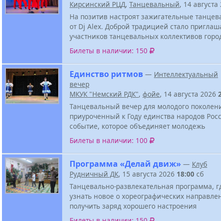
Кирсинский РЦД
,
Танцевальный
, 14 августа
На позитив настроят зажигательные танцев
от Dj Alex. Доброй традицией стало приглаш
участников танцевальных коллективов горо
Билеты в наличии: 150
Единство ритмов
—
Интеллектуальный
вечер
МКУК "Немский РДК"
,
фойе
, 14 августа 2026
Танцевальный вечер для молодого поколен
приуроченный к Году единства народов Росс
событие, которое объединяет молодежь
Билеты в наличии: 100
Программа «Делай движ»
—
Клуб
Рудничный ДК
, 15 августа 2026
18:00
сб
Танцевально-развлекательная программа, г
узнать новое о хореографических направле
получить заряд хорошего настроения
Билеты в наличии: 150