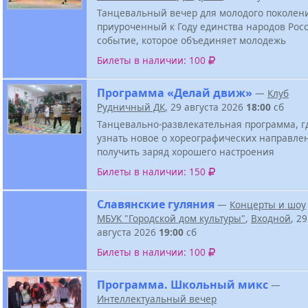
Танцевальный вечер для молодого поколен
приуроченный к Году единства народов Росс
событие, которое объединяет молодежь
Билеты в наличии: 100
Программа «Делай движ»
—
Клуб
Рудничный ДК
, 29 августа 2026
18:00
сб
Танцевально-развлекательная программа, г
узнать новое о хореографических направле
получить заряд хорошего настроения
Билеты в наличии: 150
Славянские гуляния
—
Концерты и шоу
МБУК "Городской дом культуры"
,
Входной
, 29
августа 2026
19:00
сб
Билеты в наличии: 100
Программа. Школьный микс
—
Интеллектуальный вечер