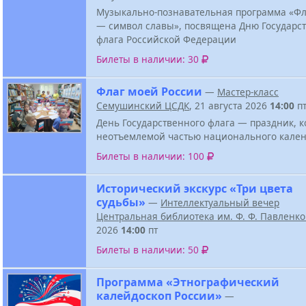
Музыкально-познавательная программа «Ф
— символ славы», посвящена Дню Государс
флага Российской Федерации
Билеты в наличии: 30
Флаг моей России
—
Мастер-класс
Семушинский ЦСДК
, 21 августа 2026
14:00
п
День Государственного флага — праздник, к
неотъемлемой частью национального кален
Билеты в наличии: 100
Исторический экскурс «Три цвета
судьбы»
—
Интеллектуальный вечер
Центральная библиотека им. Ф. Ф. Павленк
2026
14:00
пт
Билеты в наличии: 50
Программа «Этнографический
калейдоскоп России»
—