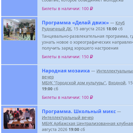
Билеты в наличии: 100
Программа «Делай движ»
—
Клуб
Рудничный ДК
, 15 августа 2026
18:00
сб
Танцевально-развлекательная программа, г
узнать новое о хореографических направле
получить заряд хорошего настроения
Билеты в наличии: 150
Народная мозаика
—
Интеллектуальны
вечер
МБУК "Городской дом культуры"
,
Входной
, 1
19:00
сб
Билеты в наличии: 100
Программа. Школьный микс
—
Интеллектуальный вечер
МБУК Арбажская Централизованная клубная
августа 2026
19:00
сб