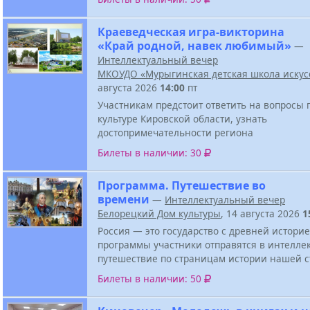
Краеведческая игра-викторина
«Край родной, навек любимый»
—
Интеллектуальный вечер
МКОУДО «Мурыгинская детская школа искус
августа 2026
14:00
пт
Участникам предстоит ответить на вопросы 
культуре Кировской области, узнать
достопримечательности региона
Билеты в наличии: 30
Программа. Путешествие во
времени
—
Интеллектуальный вечер
Белорецкий Дом культуры
, 14 августа 2026
1
Россия — это государство с древней историе
программы участники отправятся в интелле
путешествие по страницам истории нашей 
Билеты в наличии: 50