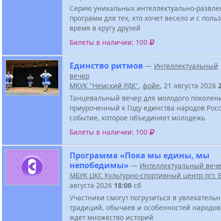
Серию уникальных интеллектуально-развле
программ для тех, кто хочет весело и с поль
время в кругу друзей
Билеты в наличии: 100
Единство ритмов
—
Интеллектуальный
вечер
МКУК "Немский РДК"
,
фойе
, 21 августа 2026
Танцевальный вечер для молодого поколен
приуроченный к Году единства народов Росс
событие, которое объединяет молодежь
Билеты в наличии: 100
Программа «Пока мы едины, мы
непобедимы»
—
Интеллектуальный веч
МБУК ЦКС Культурно-спортивный центр пгт.
августа 2026
18:00
сб
Участники смогут погрузиться в увлекатель
традиций, обычаев и особенностей народов
ждет множество историй