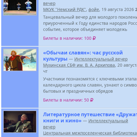
вечер
МКУК "Немский РДК"
,
фойе
, 19 августа 2026
Танцевальный вечер для молодого поколен
приуроченный к Году единства народов Росс
событие, которое объединяет молодежь
Билеты в наличии: 100
«Обычаи славян»: час русской
культуры
—
Интеллектуальный вечер
Мухинская СБФ им. В. А. Архипова
, 20 авгус
чт
Участники познакомятся с ключевыми этап
календарного цикла славян, узнают о симв
бытовых и праздничных обрядов
Билеты в наличии: 50
Литературное путешествие «Дружа
книги и кино»
—
Интеллектуальный
вечер
Центральная межпоселенческая библиотека 