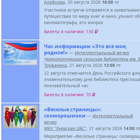
Алейнова
, 20 августа 2026
16:00
чт
Участники встречи отправятся в захватыва
путешествие по миру книг и кино, узнают о
кинематографа, его жанрах
Билеты в наличии: 130
Час информации «Это все мое,
родное!»
—
Интеллектуальный вечер
Чернохолуницкая сельская библиотека им. В
Труфакина
, 21 августа 2026
13:00
пт
22 августа отмечается День Российского фла
знаменательному дню библиотека приглаша
познавательный час
Билеты в наличии: 70
«Веселые страницы»:
скоморошинки
—
Интеллектуальный
вечер
МКУ "Зуевская ЦБС"
, 21 августа 2026
14:00
п
Мероприятие «Весёлые страницы: скоморош