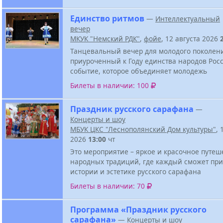
Единство ритмов
—
Интеллектуальный
вечер
МКУК "Немский РДК"
,
фойе
, 12 августа 2026
Танцевальный вечер для молодого поколен
приуроченный к Году единства народов Росс
событие, которое объединяет молодежь
Билеты в наличии: 100
Праздник русского сарафана
—
Концерты и шоу
МБУК ЦКС "Леснополянский Дом культуры"
, 
2026
13:00
чт
Это мероприятие – яркое и красочное путеш
народных традиций, где каждый сможет при
истории и эстетике русского сарафана
Билеты в наличии: 70
Программа «Праздник русского
сарафана»
—
Концерты и шоу