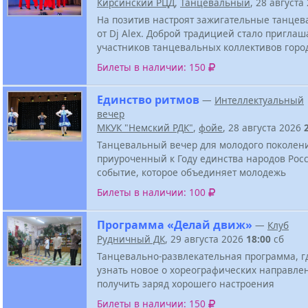
Кирсинский РЦД
,
Танцевальный
, 28 августа
На позитив настроят зажигательные танцев
от Dj Alex. Доброй традицией стало приглаш
участников танцевальных коллективов горо
Билеты в наличии: 150
Единство ритмов
—
Интеллектуальный
вечер
МКУК "Немский РДК"
,
фойе
, 28 августа 2026
Танцевальный вечер для молодого поколен
приуроченный к Году единства народов Росс
событие, которое объединяет молодежь
Билеты в наличии: 100
Программа «Делай движ»
—
Клуб
Рудничный ДК
, 29 августа 2026
18:00
сб
Танцевально-развлекательная программа, г
узнать новое о хореографических направле
получить заряд хорошего настроения
Билеты в наличии: 150