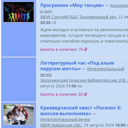
Программа «Мир танцев»
—
Концерт
и шоу
МКУК Сунский РЦД
,
Танцевальный зал
, 22 а
20:30
сб
Ждем молодых и активных на увлекательно
мероприятие, которое посвящено танцам и 
отличным способом отдохнуть и повеселить
Билеты в наличии: 70
Литературный час «Под алым
парусом мечты»
—
Интеллектуальный
вечер
Залазнинская сельская библиотека им. И.В
августа 2026
11:00
пн
Билеты в наличии: 80
Краеведческий квест «Поселок Х:
миссия выполнима»
—
Интеллектуальный вечер
МБУК Арбажская ЦБС
, 24 августа 2026
16:00