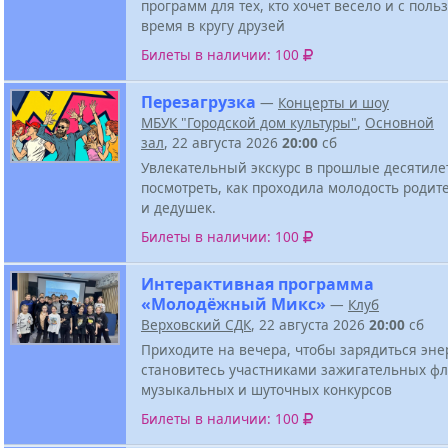
программ для тех, кто хочет весело и с поль
время в кругу друзей
Билеты в наличии: 100
Перезагрузка
—
Концерты и шоу
МБУК "Городской дом культуры"
,
Основной
зал
, 22 августа 2026
20:00
сб
Увлекательный экскурс в прошлые десятиле
посмотреть, как проходила молодость родит
и дедушек.
Билеты в наличии: 100
Интерактивная программа
«Молодёжный Микс»
—
Клуб
Верховский СДК
, 22 августа 2026
20:00
сб
Приходите на вечера, чтобы зарядиться эне
становитесь участниками зажигательных ф
музыкальных и шуточных конкурсов
Билеты в наличии: 100