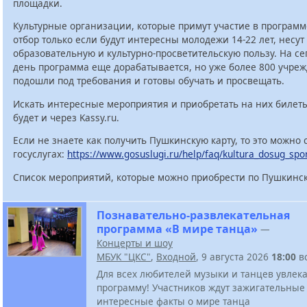
площадки.
Культурные организации, которые примут участие в программ
отбор только если будут интересны молодежи 14-22 лет, несут
образовательную и культурно-просветительскую пользу. На с
день программа еще дорабатывается, но уже более 800 учре
подошли под требования и готовы обучать и просвещать.
Искать интересные мероприятия и приобретать на них билет
будет и через Kassy.ru.
Если не знаете как получить Пушкинскую карту, то это можно 
госуслугах:
https://www.gosuslugi.ru/help/faq/kultura_dosug_spo
Список мероприятий, которые можно приобрести по Пушкинск
Познавательно-развлекательная
программа «В мире танца»
—
Концерты и шоу
МБУК "ЦКС"
,
Входной
, 9 августа 2026
18:00
в
Для всех любителей музыки и танцев увлек
программу! Участников ждут зажигательные
интересные факты о мире танца