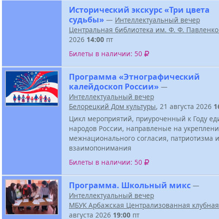
Исторический экскурс «Три цвета
судьбы»
—
Интеллектуальный вечер
Центральная библиотека им. Ф. Ф. Павленк
2026
14:00
пт
Билеты в наличии: 50
Программа «Этнографический
калейдоскоп России»
—
Интеллектуальный вечер
Белорецкий Дом культуры
, 21 августа 2026
1
Цикл мероприятий, приуроченный к Году ед
народов России, направленые на укреплен
межнационального согласия, патриотизма 
взаимопонимания
Билеты в наличии: 50
Программа. Школьный микс
—
Интеллектуальный вечер
МБУК Арбажская Централизованная клубная
августа 2026
19:00
пт