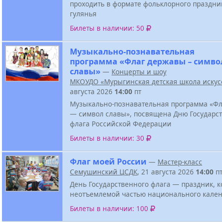
проходить в формате фольклорного праздни
гулянья
Билеты в наличии: 50
Музыкально-познавательная
программа «Флаг державы – симво
славы»
—
Концерты и шоу
МКОУДО «Мурыгинская детская школа искус
августа 2026
14:00
пт
Музыкально-познавательная программа «Ф
— символ славы», посвящена Дню Государс
флага Российской Федерации
Билеты в наличии: 30
Флаг моей России
—
Мастер-класс
Семушинский ЦСДК
, 21 августа 2026
14:00
п
День Государственного флага — праздник, к
неотъемлемой частью национального кален
Билеты в наличии: 100