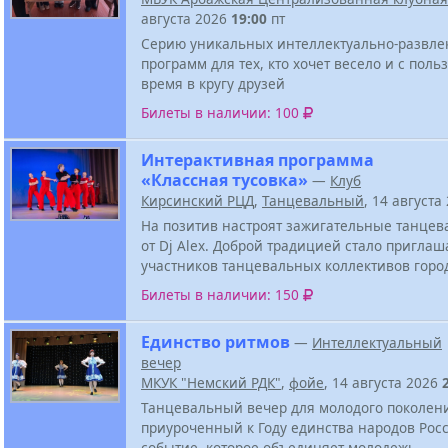
августа 2026
19:00
пт
Серию уникальных интеллектуально-развле
программ для тех, кто хочет весело и с поль
время в кругу друзей
Билеты в наличии: 100
Интерактивная программа
«Классная тусовка»
—
Клуб
Кирсинский РЦД
,
Танцевальный
, 14 августа
На позитив настроят зажигательные танцев
от Dj Alex. Доброй традицией стало приглаш
участников танцевальных коллективов горо
Билеты в наличии: 150
Единство ритмов
—
Интеллектуальный
вечер
МКУК "Немский РДК"
,
фойе
, 14 августа 2026
Танцевальный вечер для молодого поколен
приуроченный к Году единства народов Росс
событие, которое объединяет молодежь