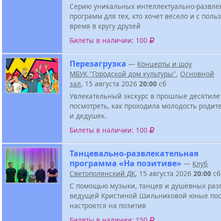
Серию уникальных интеллектуально-развле
программ для тех, кто хочет весело и с поль
время в кругу друзей
Билеты в наличии: 100
Перезагрузка
—
Концерты и шоу
МБУК "Городской дом культуры"
,
Основной
зал
, 15 августа 2026
20:00
сб
Увлекательный экскурс в прошлые десятиле
посмотреть, как проходила молодость родит
и дедушек.
Билеты в наличии: 100
Танцевально-развлекательная
программа «На позитиве»
—
Клуб
Светополянский ДК
, 15 августа 2026
20:00
сб
С помощью музыки, танцев и душевных разг
ведущей Кристиной Шильниковой юные пос
настроятся на позитив
Билеты в наличии: 150