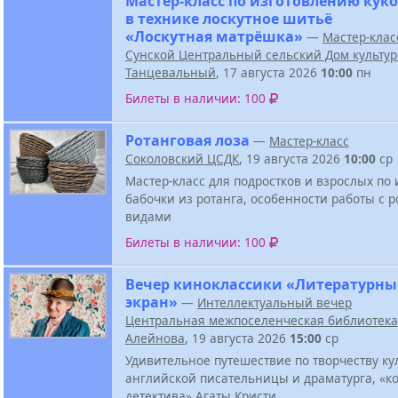
Мастер-класс по изготовлению кук
в технике лоскутное шитьё
«Лоскутная матрёшка»
—
Мастер-клас
Сунской Центральный сельский Дом культу
Танцевальный
, 17 августа 2026
10:00
пн
Билеты в наличии: 100
Ротанговая лоза
—
Мастер-класс
Соколовский ЦСДК
, 19 августа 2026
10:00
ср
Мастер-класс для подростков и взрослых по
бабочки из ротанга, особенности работы с р
видами
Билеты в наличии: 100
Вечер киноклассики «Литературн
экран»
—
Интеллектуальный вечер
Центральная межпоселенческая библиотека 
Алейнова
, 19 августа 2026
15:00
ср
Удивительное путешествие по творчеству ку
английской писательницы и драматурга, «к
детектива» Агаты Кристи