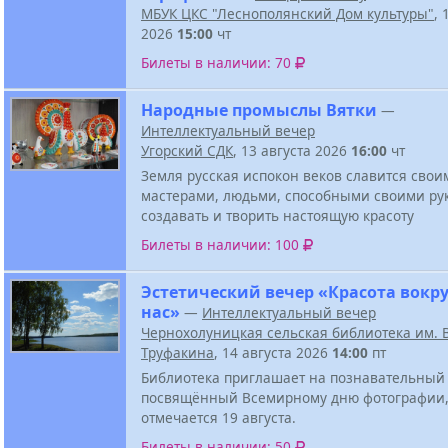
МБУК ЦКС "Леснополянский Дом культуры"
, 
2026
15:00
чт
Билеты в наличии: 70
Народные промыслы Вятки
—
Интеллектуальный вечер
Угорский СДК
, 13 августа 2026
16:00
чт
Земля русская испокон веков славится свои
мастерами, людьми, способными своими ру
создавать и творить настоящую красоту
Билеты в наличии: 100
Эстетический вечер «Красота вокру
нас»
—
Интеллектуальный вечер
Чернохолуницкая сельская библиотека им. В
Труфакина
, 14 августа 2026
14:00
пт
Библиотека приглашает на познавательный 
посвящённый Всемирному дню фотографии,
отмечается 19 августа.
Билеты в наличии: 50