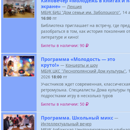
Киновечер «Молодежь в книгах и н
экране»
—
Лекция
МБУК БИЦ "Дом семьи им. Заболоцкого"
, 14 
16:00
пт
Библиотека приглашает на встречу, где пре
разобраться в том, как история поколения о
литературе и кино!
Билеты в наличии: 90
Программа «Молодость — это
круто!»
—
Концерты и шоу
МБУК ЦКС "Леснополянский Дом культуры"
, 
2026
18:00
пт
Участников ждет современная, классическая
ретромузыка. Специалисты Дома культуры п
подростками игру в несколько туров
Билеты в наличии: 50
Программа. Школьный микс
—
Интеллектуальный вечер
МБУК Арбажская Централизованная клубная