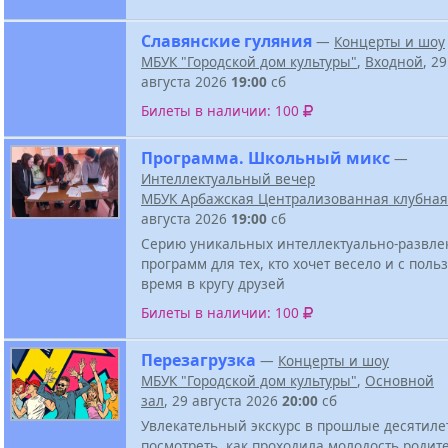
Славянские гуляния
—
Концерты и шоу
МБУК "Городской дом культуры"
,
Входной
, 29
августа 2026
19:00
сб
Билеты в наличии: 100
Программа. Школьный микс
—
Интеллектуальный вечер
МБУК Арбажская Централизованная клубная
августа 2026
19:00
сб
Серию уникальных интеллектуально-развле
программ для тех, кто хочет весело и с поль
время в кругу друзей
Билеты в наличии: 100
Перезагрузка
—
Концерты и шоу
МБУК "Городской дом культуры"
,
Основной
зал
, 29 августа 2026
20:00
сб
Увлекательный экскурс в прошлые десятиле
посмотреть, как проходила молодость родит