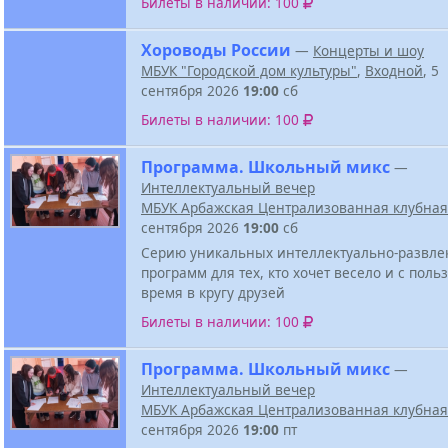
Билеты в наличии: 100
Хороводы России
—
Концерты и шоу
МБУК "Городской дом культуры"
,
Входной
, 5
сентября 2026
19:00
сб
Билеты в наличии: 100
Программа. Школьный микс
—
Интеллектуальный вечер
МБУК Арбажская Централизованная клубная
сентября 2026
19:00
сб
Серию уникальных интеллектуально-развле
программ для тех, кто хочет весело и с поль
время в кругу друзей
Билеты в наличии: 100
Программа. Школьный микс
—
Интеллектуальный вечер
МБУК Арбажская Централизованная клубная
сентября 2026
19:00
пт