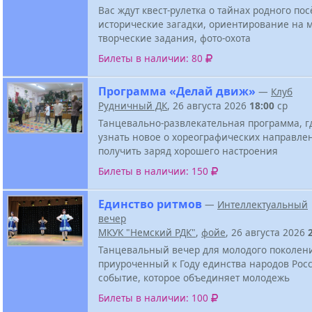
Вас ждут квест-рулетка о тайнах родного пос
исторические загадки, ориентирование на м
творческие задания, фото-охота
Билеты в наличии: 80
Программа «Делай движ»
—
Клуб
Рудничный ДК
, 26 августа 2026
18:00
ср
Танцевально-развлекательная программа, г
узнать новое о хореографических направле
получить заряд хорошего настроения
Билеты в наличии: 150
Единство ритмов
—
Интеллектуальный
вечер
МКУК "Немский РДК"
,
фойе
, 26 августа 2026
Танцевальный вечер для молодого поколен
приуроченный к Году единства народов Росс
событие, которое объединяет молодежь
Билеты в наличии: 100