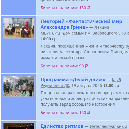
Билеты в наличии: 130
Лекторий «Фантастический мир
Александра Грина»
—
Лекция
МБУК БИЦ "Дом семьи им. Заболоцкого"
, 19 
16:00
ср
Лекция, посвящённая жизни и творчеству р
писателя Александра Степановича Грина, м
романтической прозы
Билеты в наличии: 90
Программа «Делай движ»
—
Клуб
Рудничный ДК
, 19 августа 2026
18:00
ср
Танцевально-развлекательная программа, г
узнать новое о хореографических направле
получить заряд хорошего настроения
Билеты в наличии: 150
Единство ритмов
—
Интеллектуальный