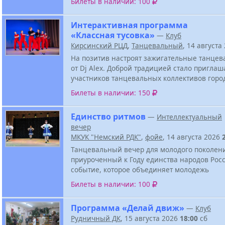
Билеты в наличии: 100
Интерактивная программа
«Классная тусовка»
—
Клуб
Кирсинский РЦД
,
Танцевальный
, 14 августа
На позитив настроят зажигательные танцев
от Dj Alex. Доброй традицией стало приглаш
участников танцевальных коллективов горо
Билеты в наличии: 150
Единство ритмов
—
Интеллектуальный
вечер
МКУК "Немский РДК"
,
фойе
, 14 августа 2026
Танцевальный вечер для молодого поколен
приуроченный к Году единства народов Росс
событие, которое объединяет молодежь
Билеты в наличии: 100
Программа «Делай движ»
—
Клуб
Рудничный ДК
, 15 августа 2026
18:00
сб