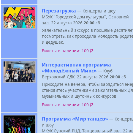
Перезагрузка
—
Концерты и шоу
МБУК "Городской дом культуры"
,
Основной
зал
, 22 августа 2026
20:00
сб
Увлекательный экскурс в прошлые десятиле
посмотреть, как проходила молодость родит
и дедушек.
Билеты в наличии: 100
Интерактивная программа
«Молодёжный Микс»
—
Клуб
Верховский СДК
, 22 августа 2026
20:00
сб
Приходите на вечера, чтобы зарядиться эне
становитесь участниками зажигательных ф
музыкальных и шуточных конкурсов
Билеты в наличии: 100
Программа «Мир танцев»
—
Концерт
и шоу
МКУК Сунский РЦД
,
Танцевальный зал
, 22 а