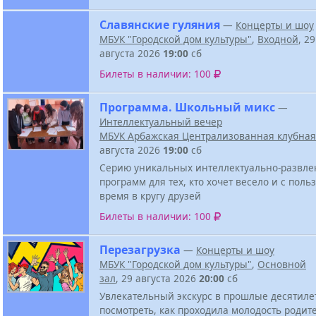
Славянские гуляния
—
Концерты и шоу
МБУК "Городской дом культуры"
,
Входной
, 29
августа 2026
19:00
сб
Билеты в наличии: 100
Программа. Школьный микс
—
Интеллектуальный вечер
МБУК Арбажская Централизованная клубная
августа 2026
19:00
сб
Серию уникальных интеллектуально-развле
программ для тех, кто хочет весело и с поль
время в кругу друзей
Билеты в наличии: 100
Перезагрузка
—
Концерты и шоу
МБУК "Городской дом культуры"
,
Основной
зал
, 29 августа 2026
20:00
сб
Увлекательный экскурс в прошлые десятиле
посмотреть, как проходила молодость родит