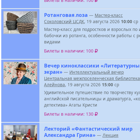
Билеты в наличии: 100
Ротанговая лоза
—
Мастер-класс
Соколовский ЦСДК
, 19 августа 2026
10:00
ср
Мастер-класс для подростков и взрослых по
бабочки из ротанга, особенности работы с р
видами
Билеты в наличии: 100
Вечер киноклассики «Литературн
экран»
—
Интеллектуальный вечер
Центральная межпоселенческая библиотека 
Алейнова
, 19 августа 2026
15:00
ср
Удивительное путешествие по творчеству ку
английской писательницы и драматурга, «к
детектива» Агаты Кристи
Билеты в наличии: 130
Лекторий «Фантастический мир
Александра Грина»
—
Лекция