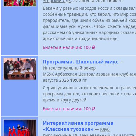
Угорский СДК
, 27 августа 2026
16:00
чт
Веками у разных народов России складывал
особенные традиции. Кто верил, что мир со
прародитель, где шили обувь из рыбьей ко
фальшивые усы нужны, чтобы съесть медве
расскажем об уникальных народных сказан
ярких обычаях и традиционной еде.
Билеты в наличии: 100
Программа. Школьный микс
—
Интеллектуальный вечер
МБУК Арбажская Централизованная клубная
августа 2026
19:00
пт
Серию уникальных интеллектуально-развле
программ для тех, кто хочет весело и с поль
время в кругу друзей
Билеты в наличии: 100
Интерактивная программа
«Классная тусовка»
—
Клуб
Кирсинский РЦД
,
Танцевальный
, 28 августа