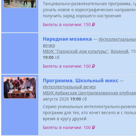
Танцевально-развлекательная программа, г
узнать новое о хореографических направле
получить заряд хорошего настроения
Билеты в наличии: 150
Народная мозаика
—
Интеллектуальны
вечер
МБУК "Городской дом культуры"
,
Входной
, 1
19:00
сб
Билеты в наличии: 100
Программа. Школьный микс
—
Интеллектуальный вечер
МБУК Арбажская Централизованная клубная
августа 2026
19:00
сб
Серию уникальных интеллектуально-развле
программ для тех, кто хочет весело и с поль
время в кругу друзей
Билеты в наличии: 100