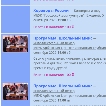
Хороводы России
—
Концерты и шоу
МБУК "Городской дом культуры"
,
Входной
, 5
сентября 2026
19:00
сб
Билеты в наличии: 100
Программа. Школьный микс
—
Интеллектуальный вечер
МБУК Арбажская Централизованная клубная
сентября 2026
19:00
сб
Серию уникальных интеллектуально-развле
программ для тех, кто хочет весело и с поль
время в кругу друзей
Билеты в наличии: 100
Программа. Школьный микс
—
Интеллектуальный вечер
МБУК Арбажская Централизованная клубная
сентября 2026
19:00
пт