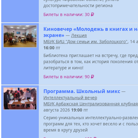
достопримечательности региона
Билеты в наличии: 30
Киновечер «Молодежь в книгах и н
экране»
—
Лекция
МБУК БИЦ "Дом семьи им. Заболоцкого"
, 14 
16:00
пт
Библиотека приглашает на встречу, где пре
разобраться в том, как история поколения о
литературе и кино!
Билеты в наличии: 90
Программа. Школьный микс
—
Интеллектуальный вечер
МБУК Арбажская Централизованная клубная
августа 2026
19:00
пт
Серию уникальных интеллектуально-развле
программ для тех, кто хочет весело и с поль
время в кругу друзей