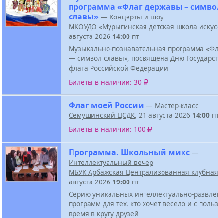
программа «Флаг державы – симво
славы»
—
Концерты и шоу
МКОУДО «Мурыгинская детская школа искус
августа 2026
14:00
пт
Музыкально-познавательная программа «Ф
— символ славы», посвящена Дню Государс
флага Российской Федерации
Билеты в наличии: 30
Флаг моей России
—
Мастер-класс
Семушинский ЦСДК
, 21 августа 2026
14:00
п
Билеты в наличии: 100
Программа. Школьный микс
—
Интеллектуальный вечер
МБУК Арбажская Централизованная клубная
августа 2026
19:00
пт
Серию уникальных интеллектуально-развле
программ для тех, кто хочет весело и с поль
время в кругу друзей