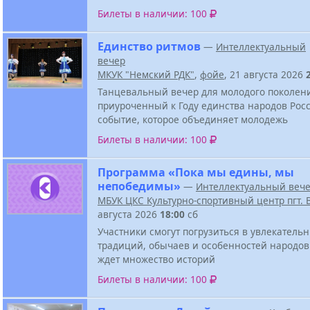
Билеты в наличии: 100
Единство ритмов
—
Интеллектуальный
вечер
МКУК "Немский РДК"
,
фойе
, 21 августа 2026
Танцевальный вечер для молодого поколен
приуроченный к Году единства народов Росс
событие, которое объединяет молодежь
Билеты в наличии: 100
Программа «Пока мы едины, мы
непобедимы»
—
Интеллектуальный веч
МБУК ЦКС Культурно-спортивный центр пгт.
августа 2026
18:00
сб
Участники смогут погрузиться в увлекатель
традиций, обычаев и особенностей народов
ждет множество историй
Билеты в наличии: 100