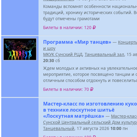
Команды вспомнят особенности национальн
традиций, хронику исторических событий. В
будут отмечены грамотами
Билеты в наличии: 120
Программа «Мир танцев»
—
Концерт
и шоу
МКУК Сунский РЦД
,
Танцевальный зал
, 15 а
20:30
сб
Ждем молодых и активных на увлекательно
мероприятие, которое посвящено танцам и 
отличным способом отдохнуть и повеселить
Билеты в наличии: 70
Мастер-класс по изготовлению кук
в технике лоскутное шитьё
«Лоскутная матрёшка»
—
Мастер-клас
Сунской Центральный сельский Дом культу
Танцевальный
, 17 августа 2026
10:00
пн