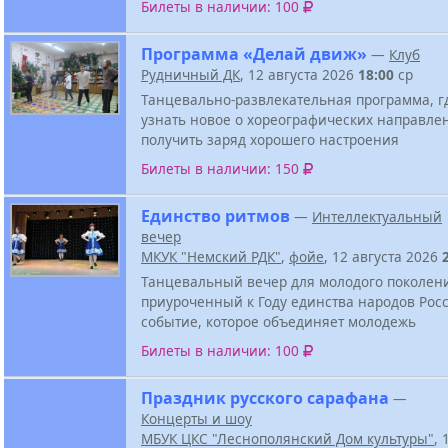
Билеты в наличии: 100
Программа «Делай движ»
—
Клуб
Рудничный ДК
, 12 августа 2026
18:00
ср
Танцевально-развлекательная программа, г
узнать новое о хореографических направле
получить заряд хорошего настроения
Билеты в наличии: 150
Единство ритмов
—
Интеллектуальный
вечер
МКУК "Немский РДК"
,
фойе
, 12 августа 2026
Танцевальный вечер для молодого поколен
приуроченный к Году единства народов Росс
событие, которое объединяет молодежь
Билеты в наличии: 100
Праздник русского сарафана
—
Концерты и шоу
МБУК ЦКС "Леснополянский Дом культуры"
, 