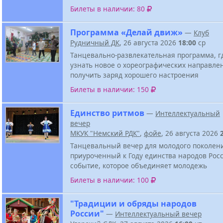
Билеты в наличии: 80
Программа «Делай движ»
—
Клуб
Рудничный ДК
, 26 августа 2026
18:00
ср
Танцевально-развлекательная программа, г
узнать новое о хореографических направле
получить заряд хорошего настроения
Билеты в наличии: 150
Единство ритмов
—
Интеллектуальный
вечер
МКУК "Немский РДК"
,
фойе
, 26 августа 2026
Танцевальный вечер для молодого поколен
приуроченный к Году единства народов Росс
событие, которое объединяет молодежь
Билеты в наличии: 100
"Традиции и обряды народов
России"
—
Интеллектуальный вечер