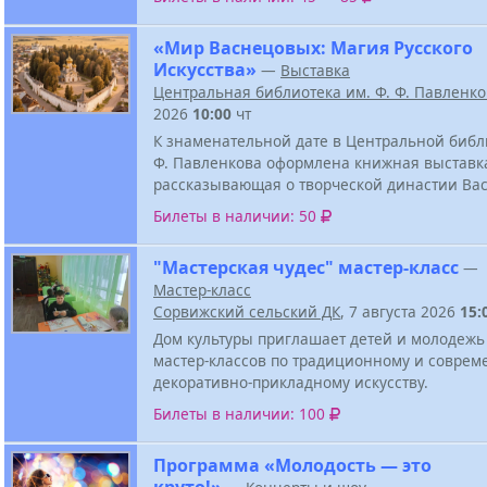
«Мир Васнецовых: Магия Русского
Искусства»
—
Выставка
Центральная библиотека им. Ф. Ф. Павленк
2026
10:00
чт
К знаменательной дате в Центральной библи
Ф. Павленкова оформлена книжная выставк
рассказывающая о творческой династии Ва
Билеты в наличии: 50
"Мастерская чудес" мастер-класс
—
Мастер-класс
Сорвижский сельский ДК
, 7 августа 2026
15:
Дом культуры приглашает детей и молодежь
мастер-классов по традиционному и соврем
декоративно-прикладному искусству.
Билеты в наличии: 100
Программа «Молодость — это
круто!»