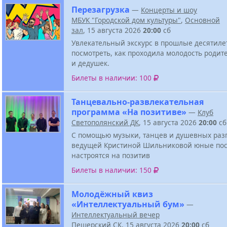
Перезагрузка
—
Концерты и шоу
МБУК "Городской дом культуры"
,
Основной
зал
, 15 августа 2026
20:00
сб
Увлекательный экскурс в прошлые десятиле
посмотреть, как проходила молодость родит
и дедушек.
Билеты в наличии: 100
Танцевально-развлекательная
программа «На позитиве»
—
Клуб
Светополянский ДК
, 15 августа 2026
20:00
сб
С помощью музыки, танцев и душевных разг
ведущей Кристиной Шильниковой юные пос
настроятся на позитив
Билеты в наличии: 150
Молодёжный квиз
«Интеллектуальный бум»
—
Интеллектуальный вечер
Пещерский СК
, 15 августа 2026
20:00
сб