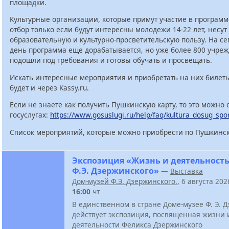
площадки.
Культурные организации, которые примут участие в программ
отбор только если будут интересны молодежи 14-22 лет, несут
образовательную и культурно-просветительскую пользу. На с
день программа еще дорабатывается, но уже более 800 учре
подошли под требования и готовы обучать и просвещать.
Искать интересные мероприятия и приобретать на них билет
будет и через Kassy.ru.
Если не знаете как получить Пушкинскую карту, то это можно 
госуслугах:
https://www.gosuslugi.ru/help/faq/kultura_dosug_spo
Список мероприятий, которые можно приобрести по Пушкинск
Экспозиция «Жизнь и деятельност
Ф.Э. Дзержинского»
—
Выставка
Дом-музей Ф.Э. Дзержинского.
, 6 августа 20
16:00
чт
В единственном в стране Доме-музее Ф. Э. 
действует экспозиция, посвященная жизни 
деятельности Феликса Дзержинского