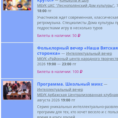
—
Концерты и шоу
МБУК ЦКС "Леснополянский Дом культуры"
, 
18:00
пт
Участников ждет современная, классическая
ретромузыка. Специалисты Дома культуры п
подростками игру в несколько туров
Билеты в наличии: 50
Фольклорный вечер «Наша Вятская
сторонка»
—
Интеллектуальный вечер
МКУК «Районный центр народного творчест
2026
19:00
—
23:00
пт
Билеты в наличии: 100
Программа. Школьный микс
—
Интеллектуальный вечер
МБУК Арбажская Централизованная клубная
августа 2026
19:00
пт
Серию уникальных интеллектуально-развле
программ для тех, кто хочет весело и с поль
время в кругу друзей