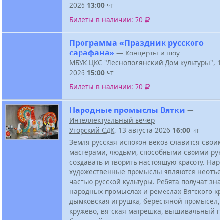
2026
13:00
чт
Билеты в наличии: 70
Программа «Праздник русского
сарафана»
—
Концерты и шоу
МБУК ЦКС "Леснополянский Дом культуры"
, 
2026
15:00
чт
Билеты в наличии: 70
Народные промыслы Вятки
—
Интеллектуальный вечер
Угорский СДК
, 13 августа 2026
16:00
чт
Земля русская испокон веков славится свои
мастерами, людьми, способными своими ру
создавать и творить настоящую красоту. На
художественные промыслы являются неотъ
частью русской культуры. Ребята получат зн
народных промыслах и ремеслах Вятского кр
дымковская игрушка, берестяной промысел,
кружево, вятская матрешка, вышивальный 