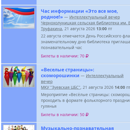
Час информации «Это все мое,
родное!»
—
Интеллектуальный вечер
Чернохолуницкая сельская библиотека им. В
Труфакина
, 21 августа 2026
13:00
пт
22 августа отмечается День Российского фла
знаменательному дню библиотека приглаша
познавательный час
Билеты в наличии: 70
«Веселые страницы»:
скоморошинки
—
Интеллектуальный
вечер
МКУ "Зуевская ЦБС"
, 21 августа 2026
14:00
п
Мероприятие «Весёлые страницы: скоморош
проходить в формате фольклорного праздни
гулянья
Билеты в наличии: 50
Музыкально-познавательная