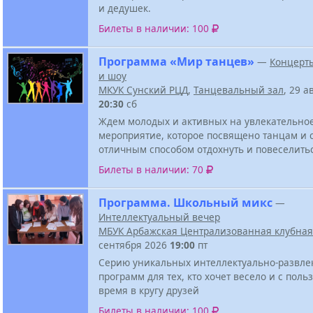
и дедушек.
Билеты в наличии: 100
Программа «Мир танцев»
—
Концерт
и шоу
МКУК Сунский РЦД
,
Танцевальный зал
, 29 а
20:30
сб
Ждем молодых и активных на увлекательно
мероприятие, которое посвящено танцам и 
отличным способом отдохнуть и повеселить
Билеты в наличии: 70
Программа. Школьный микс
—
Интеллектуальный вечер
МБУК Арбажская Централизованная клубная
сентября 2026
19:00
пт
Серию уникальных интеллектуально-развле
программ для тех, кто хочет весело и с поль
время в кругу друзей
Билеты в наличии: 100