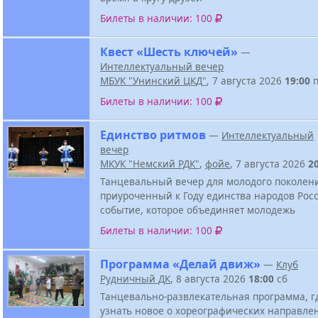
Билеты в наличии: 100
Квест «Шесть ключей»
—
Интеллектуальный вечер
МБУК "Унинский ЦКД"
, 7 августа 2026
19:00
п
Билеты в наличии: 100
Единство ритмов
—
Интеллектуальный
вечер
МКУК "Немский РДК"
,
фойе
, 7 августа 2026
2
Танцевальный вечер для молодого поколен
приуроченный к Году единства народов Росс
событие, которое объединяет молодежь
Билеты в наличии: 100
Программа «Делай движ»
—
Клуб
Рудничный ДК
, 8 августа 2026
18:00
сб
Танцевально-развлекательная программа, г
узнать новое о хореографических направле