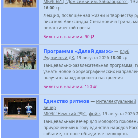
МБУК БИЦ "Дом семьи им. Заболоцкого"
, 19 
16:00
ср
Лекция, посвящённая жизни и творчеству р
писателя Александра Степановича Грина, м
романтической прозы
Билеты в наличии: 90
Программа «Делай движ»
—
Клуб
Рудничный ДК
, 19 августа 2026
18:00
ср
Танцевально-развлекательная программа, г
узнать новое о хореографических направле
получить заряд хорошего настроения
Билеты в наличии: 150
Единство ритмов
—
Интеллектуальный
вечер
МКУК "Немский РДК"
,
фойе
, 19 августа 2026
Танцевальный вечер для молодого поколен
приуроченный к Году единства народов Росс
событие, которое объединяет молодежь