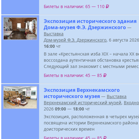
Билеты в наличии: 65 — 110
Экспозиция исторического здания
Дома-музея Ф.Э. Дзержинского
—
Выставка
Дом-музей Ф.Э. Дзержинского
, 6 августа 202
16:00
чт
В зале «Крестьянская изба XIX – начала XX в
воссоздана аутентичная обстановка крестья
Следующий зал знакомит с местными реме
Билеты в наличии: 45 — 85
Экспозиция Верхнекамского
исторического музея
—
Выставка
Верхнекамский исторический музей
,
Входн
2026
09:00
—
18:00
чт
Экспозиция, расположенная в четырех музе
посвящена истории Верхнекамского района
доисторических времен
Билеты в наличии: 45 — 85