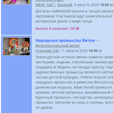
МБУК "ЦКС"
,
Входной
, 9 августа 2026
18:00
в
Для всех любителей музыки и танцев увлек
программу! Участников ждут зажигательные
интересные факты о мире танца
Билеты в наличии: 100
Народные промыслы Вятки
—
Интеллектуальный вечер
Угорский СДК
, 11 августа 2026
16:00
вт
Земля русская испокон веков славится свои
мастерами, людьми, способными своими ру
создавать и творить настоящую красоту. На
художественные промыслы являются неотъ
частью русской культуры. Ребята получат зн
народных промыслах и ремеслах Вятского кр
дымковская игрушка, берестяной промысел,
кружево, вятская матрешка, вышивальный 
бурачный промысел, гончарство, капокоре
промысел, плетение из лозы и соломы, вятс
по дереву.