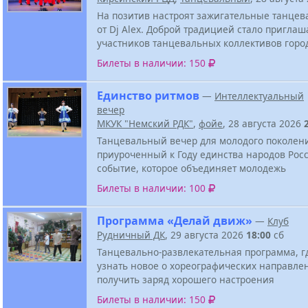
На позитив настроят зажигательные танцев
от Dj Alex. Доброй традицией стало приглаш
участников танцевальных коллективов горо
Билеты в наличии: 150
Единство ритмов
—
Интеллектуальный
вечер
МКУК "Немский РДК"
,
фойе
, 28 августа 2026
Танцевальный вечер для молодого поколен
приуроченный к Году единства народов Росс
событие, которое объединяет молодежь
Билеты в наличии: 100
Программа «Делай движ»
—
Клуб
Рудничный ДК
, 29 августа 2026
18:00
сб
Танцевально-развлекательная программа, г
узнать новое о хореографических направле
получить заряд хорошего настроения
Билеты в наличии: 150