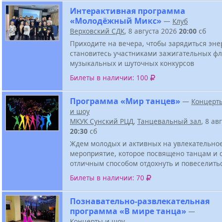
Интерактивная программа
«Молодёжный Микс»
—
Клуб
Верховский СДК
, 8 августа 2026
20:00
сб
Приходите на вечера, чтобы зарядиться эне
становитесь участниками зажигательных ф
музыкальных и шуточных конкурсов
Билеты в наличии: 100
Программа «Мир танцев»
—
Концерт
и шоу
МКУК Сунский РЦД
,
Танцевальный зал
, 8 ав
20:30
сб
Ждем молодых и активных на увлекательно
мероприятие, которое посвящено танцам и 
отличным способом отдохнуть и повеселить
Билеты в наличии: 70
Познавательно-развлекательная
программа «В мире танца»
—
Концерты и шоу