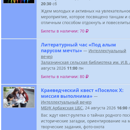
20:30
сб
Ждем молодых и активных на увлекательно
мероприятие, которое посвящено танцам и 
отличным способом отдохнуть и повеселить
Билеты в наличии: 70
Литературный час «Под алым
парусом мечты»
—
Интеллектуальный
вечер
Залазнинская сельская библиотека им. И.В
августа 2026
11:00
пн
Билеты в наличии: 80
Краеведческий квест «Поселок Х:
миссия выполнима»
—
Интеллектуальный вечер
МБУК Арбажская ЦБС
, 24 августа 2026
16:00
Вас ждут квест-рулетка о тайнах родного пос
исторические загадки, ориентирование на м
творческие задания, фото-охота