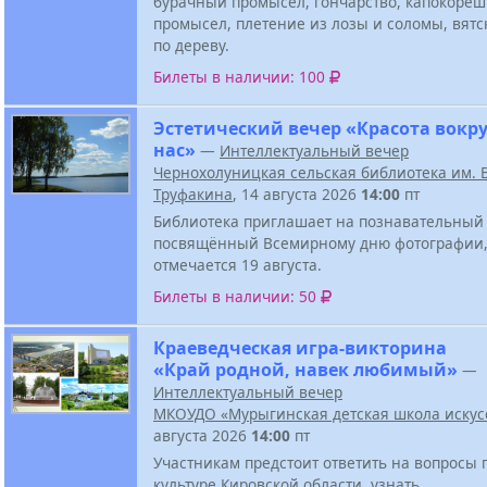
бурачный промысел, гончарство, капокоре
промысел, плетение из лозы и соломы, вятс
по дереву.
Билеты в наличии: 100
Эстетический вечер «Красота вокру
нас»
—
Интеллектуальный вечер
Чернохолуницкая сельская библиотека им. В
Труфакина
, 14 августа 2026
14:00
пт
Библиотека приглашает на познавательный 
посвящённый Всемирному дню фотографии,
отмечается 19 августа.
Билеты в наличии: 50
Краеведческая игра-викторина
«Край родной, навек любимый»
—
Интеллектуальный вечер
МКОУДО «Мурыгинская детская школа искус
августа 2026
14:00
пт
Участникам предстоит ответить на вопросы 
культуре Кировской области, узнать