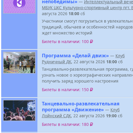
непобедимы»
—
Интеллектуальный веч
МБУК ЦКС Культурно-спортивный центр пгт.
августа 2026
18:00
сб
Участники смогут погрузиться в увлекатель
традиций, обычаев и особенностей народов
ждет множество историй
Билеты в наличии: 100
Программа «Делай движ»
—
Клуб
Рудничный ДК
, 22 августа 2026
18:00
сб
Танцевально-развлекательная программа, г
узнать новое о хореографических направле
получить заряд хорошего настроения
Билеты в наличии: 150
Танцевально-развлекательная
программа «Движение»
—
Клуб
Лойнский СДК
, 22 августа 2026
19:00
сб
Билеты в наличии: 180