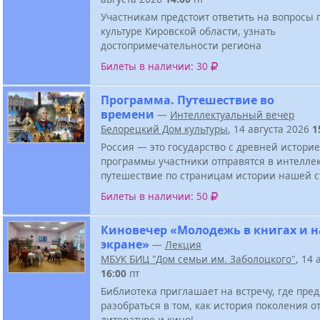
Участникам предстоит ответить на вопросы 
культуре Кировской области, узнать
достопримечательности региона
Билеты в наличии: 30
Программа. Путешествие во
времени
—
Интеллектуальный вечер
Белорецкий Дом культуры
, 14 августа 2026
1
Россия — это государство с древней историе
программы участники отправятся в интелле
путешествие по страницам истории нашей 
Билеты в наличии: 50
Киновечер «Молодежь в книгах и н
экране»
—
Лекция
МБУК БИЦ "Дом семьи им. Заболоцкого"
, 14 
16:00
пт
Библиотека приглашает на встречу, где пре
разобраться в том, как история поколения о
литературе и кино!