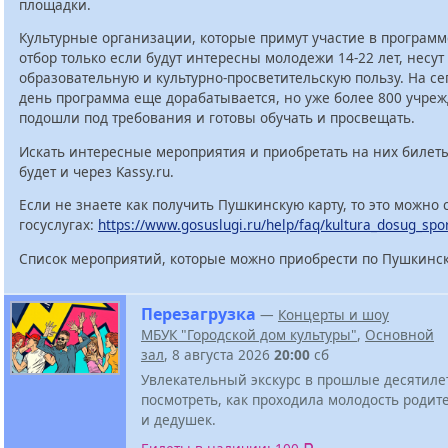
площадки.
Культурные организации, которые примут участие в программ
отбор только если будут интересны молодежи 14-22 лет, несут
образовательную и культурно-просветительскую пользу. На с
день программа еще дорабатывается, но уже более 800 учре
подошли под требования и готовы обучать и просвещать.
Искать интересные мероприятия и приобретать на них билет
будет и через Kassy.ru.
Если не знаете как получить Пушкинскую карту, то это можно 
госуслугах:
https://www.gosuslugi.ru/help/faq/kultura_dosug_spo
Список мероприятий, которые можно приобрести по Пушкинск
Перезагрузка
—
Концерты и шоу
МБУК "Городской дом культуры"
,
Основной
зал
, 8 августа 2026
20:00
сб
Увлекательный экскурс в прошлые десятиле
посмотреть, как проходила молодость родит
и дедушек.