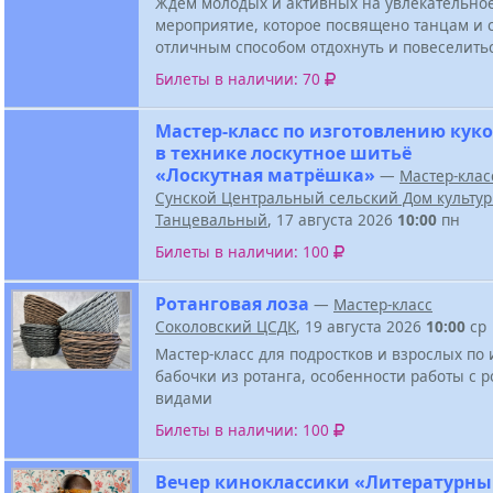
Ждем молодых и активных на увлекательно
мероприятие, которое посвящено танцам и 
отличным способом отдохнуть и повеселить
Билеты в наличии: 70
Мастер-класс по изготовлению кук
в технике лоскутное шитьё
«Лоскутная матрёшка»
—
Мастер-клас
Сунской Центральный сельский Дом культу
Танцевальный
, 17 августа 2026
10:00
пн
Билеты в наличии: 100
Ротанговая лоза
—
Мастер-класс
Соколовский ЦСДК
, 19 августа 2026
10:00
ср
Мастер-класс для подростков и взрослых по
бабочки из ротанга, особенности работы с р
видами
Билеты в наличии: 100
Вечер киноклассики «Литературн