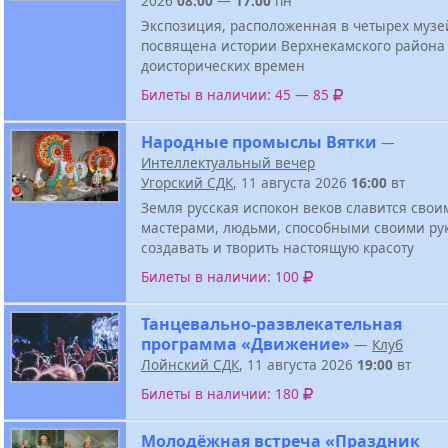
2026
08:00
—
17:00
пн
Экспозиция, расположенная в четырех музе
посвящена истории Верхнекамского района
доисторических времен
Билеты в наличии: 45 — 85
Народные промыслы Вятки
—
Интеллектуальный вечер
Угорский СДК
, 11 августа 2026
16:00
вт
Земля русская испокон веков славится свои
мастерами, людьми, способными своими ру
создавать и творить настоящую красоту
Билеты в наличии: 100
Танцевально-развлекательная
программа «Движение»
—
Клуб
Лойнский СДК
, 11 августа 2026
19:00
вт
Билеты в наличии: 180
Молодёжная встреча «Праздник