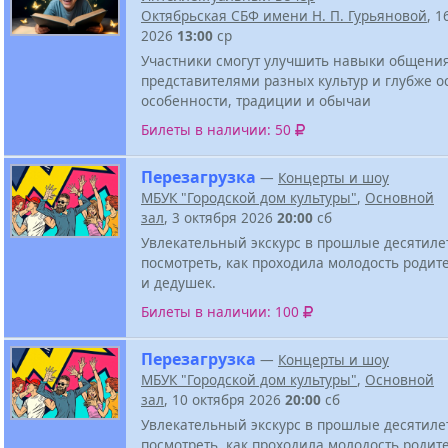
Октябрьская СБФ имени Н. П. Гурьяновой
, 1
2026
13:00
ср
Участники смогут улучшить навыки общени
представителями разных культур и глубже о
особенности, традиции и обычаи
Билеты в наличии: 50
Перезагрузка
—
Концерты и шоу
МБУК "Городской дом культуры"
,
Основной
зал
, 3 октября 2026
20:00
сб
Увлекательный экскурс в прошлые десятиле
посмотреть, как проходила молодость родит
и дедушек.
Билеты в наличии: 100
Перезагрузка
—
Концерты и шоу
МБУК "Городской дом культуры"
,
Основной
зал
, 10 октября 2026
20:00
сб
Увлекательный экскурс в прошлые десятиле
посмотреть, как проходила молодость родит