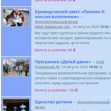
Краеведческий квест «Поселок Х:
миссия выполнима»
—
Интеллектуальный вечер
МБУК Арбажская ЦБС
, 24 августа 2026
16:00
Вас ждут квест-рулетка о тайнах родного пос
исторические загадки, ориентирование на м
творческие задания, фото-охота
Билеты в наличии: 80
Программа «Делай движ»
—
Клуб
Рудничный ДК
, 26 августа 2026
18:00
ср
Танцевально-развлекательная программа, г
узнать новое о хореографических направле
получить заряд хорошего настроения
Билеты в наличии: 150
Единство ритмов
—
Интеллектуальный
вечер