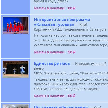
время в кругу друзей
Билеты в наличии: 100
Интерактивная программа
«Классная тусовка»
—
Клуб
Кирсинский РЦД
,
Танцевальный
, 28 августа
На позитив настроят зажигательные танцев
от Dj Alex. Доброй традицией стало приглаш
участников танцевальных коллективов горо
Билеты в наличии: 150
Единство ритмов
—
Интеллектуальный
вечер
МКУК "Немский РДК"
,
фойе
, 28 августа 2026
Танцевальный вечер для молодого поколен
приуроченный к Году единства народов Росс
событие, которое объединяет молодежь
Билеты в наличии: 100
Программа «Делай движ»
—
Клуб