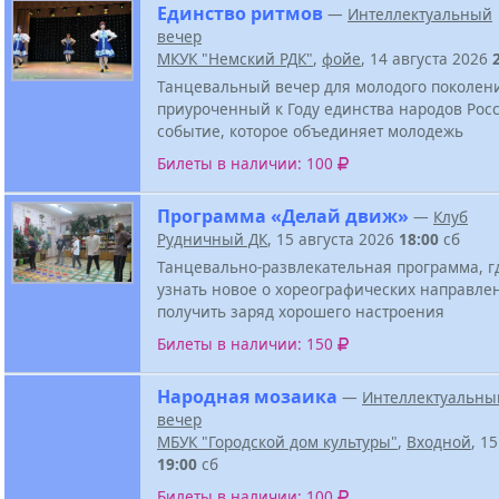
Единство ритмов
—
Интеллектуальный
вечер
МКУК "Немский РДК"
,
фойе
, 14 августа 2026
Танцевальный вечер для молодого поколен
приуроченный к Году единства народов Росс
событие, которое объединяет молодежь
Билеты в наличии: 100
Программа «Делай движ»
—
Клуб
Рудничный ДК
, 15 августа 2026
18:00
сб
Танцевально-развлекательная программа, г
узнать новое о хореографических направле
получить заряд хорошего настроения
Билеты в наличии: 150
Народная мозаика
—
Интеллектуальны
вечер
МБУК "Городской дом культуры"
,
Входной
, 1
19:00
сб
Билеты в наличии: 100