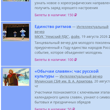
узнать новое о хореографических направле
получить заряд хорошего настроения
Билеты в наличии: 150
Единство ритмов
—
Интеллектуальный
вечер
МКУК "Немский РДК"
,
фойе
, 19 августа 2026
Танцевальный вечер для молодого поколен
приуроченный к Году единства народов Росс
событие, которое объединяет молодежь
Билеты в наличии: 100
«Обычаи славян»: час русской
культуры
—
Интеллектуальный вечер
Мухинская СБФ им. В. А. Архипова
, 20 авгус
чт
Участники познакомятся с ключевыми этап
календарного цикла славян, узнают о симв
бытовых и праздничных обрядов
Билеты в наличии: 50