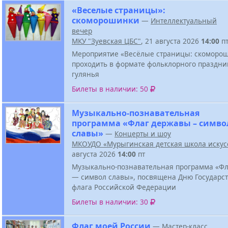
«Веселые страницы»:
скоморошинки
—
Интеллектуальный
вечер
МКУ "Зуевская ЦБС"
, 21 августа 2026
14:00
п
Мероприятие «Весёлые страницы: скоморош
проходить в формате фольклорного праздни
гулянья
Билеты в наличии: 50
Музыкально-познавательная
программа «Флаг державы – симво
славы»
—
Концерты и шоу
МКОУДО «Мурыгинская детская школа искус
августа 2026
14:00
пт
Музыкально-познавательная программа «Ф
— символ славы», посвящена Дню Государс
флага Российской Федерации
Билеты в наличии: 30
Флаг моей России
—
Мастер-класс