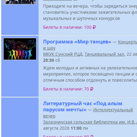
Приходите на вечера, чтобы зарядиться эне
становитесь участниками зажигательных ф
музыкальных и шуточных конкурсов
Билеты в наличии: 100
Программа «Мир танцев»
—
Концерт
и шоу
МКУК Сунский РЦД
,
Танцевальный зал
, 22 а
20:30
сб
Ждем молодых и активных на увлекательно
мероприятие, которое посвящено танцам и 
отличным способом отдохнуть и повеселить
Билеты в наличии: 70
Литературный час «Под алым
парусом мечты»
—
Интеллектуальный
вечер
Залазнинская сельская библиотека им. И.В
августа 2026
11:00
пн
Билеты в наличии: 80