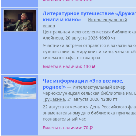
Литературное путешествие «Дружа
книги и кино»
—
Интеллектуальный
вечер
Центральная межпоселенческая библиотека 
Алейнова
, 20 августа 2026
16:00
чт
Участники встречи отправятся в захватыва
путешествие по миру книг и кино, узнают о
кинематографа, его жанрах
Билеты в наличии: 130
Час информации «Это все мое,
родное!»
—
Интеллектуальный вечер
Чернохолуницкая сельская библиотека им. В
Труфакина
, 21 августа 2026
13:00
пт
22 августа отмечается День Российского фла
знаменательному дню библиотека приглаша
познавательный час
Билеты в наличии: 70