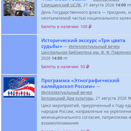
Семушинский ЦСДК
, 21 августа 2026
14:00
п
День Государственного флага — праздник, к
неотъемлемой частью национального кален
Билеты в наличии: 100
Исторический экскурс «Три цвета
судьбы»
—
Интеллектуальный вечер
Центральная библиотека им. Ф. Ф. Павленк
2026
14:00
пт
Билеты в наличии: 50
Программа «Этнографический
калейдоскоп России»
—
Интеллектуальный вечер
Белорецкий Дом культуры
, 21 августа 2026
1
Цикл мероприятий, приуроченный к Году ед
народов России, направленые на укреплен
межнационального согласия, патриотизма 
взаимопонимания