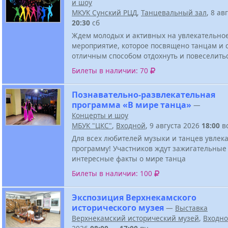
и шоу
МКУК Сунский РЦД
,
Танцевальный зал
, 8 ав
20:30
сб
Ждем молодых и активных на увлекательно
мероприятие, которое посвящено танцам и 
отличным способом отдохнуть и повеселить
Билеты в наличии: 70
Познавательно-развлекательная
программа «В мире танца»
—
Концерты и шоу
МБУК "ЦКС"
,
Входной
, 9 августа 2026
18:00
в
Для всех любителей музыки и танцев увлек
программу! Участников ждут зажигательные
интересные факты о мире танца
Билеты в наличии: 100
Экспозиция Верхнекамского
исторического музея
—
Выставка
Верхнекамский исторический музей
,
Входн