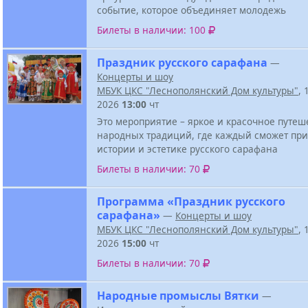
событие, которое объединяет молодежь
Билеты в наличии: 100
Праздник русского сарафана
—
Концерты и шоу
МБУК ЦКС "Леснополянский Дом культуры"
, 
2026
13:00
чт
Это мероприятие – яркое и красочное путеш
народных традиций, где каждый сможет при
истории и эстетике русского сарафана
Билеты в наличии: 70
Программа «Праздник русского
сарафана»
—
Концерты и шоу
МБУК ЦКС "Леснополянский Дом культуры"
, 
2026
15:00
чт
Билеты в наличии: 70
Народные промыслы Вятки
—