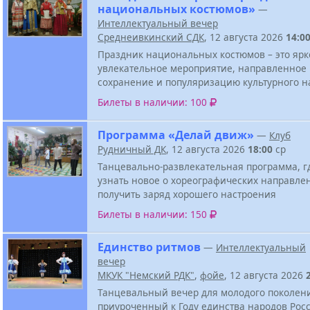
национальных костюмов»
—
Интеллектуальный вечер
Среднеивкинский СДК
, 12 августа 2026
14:0
Праздник национальных костюмов – это ярк
увлекательное мероприятие, направленное
сохранение и популяризацию культурного н
Билеты в наличии: 100
Программа «Делай движ»
—
Клуб
Рудничный ДК
, 12 августа 2026
18:00
ср
Танцевально-развлекательная программа, г
узнать новое о хореографических направле
получить заряд хорошего настроения
Билеты в наличии: 150
Единство ритмов
—
Интеллектуальный
вечер
МКУК "Немский РДК"
,
фойе
, 12 августа 2026
Танцевальный вечер для молодого поколен
приуроченный к Году единства народов Росс