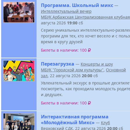
Программа. Школьный микс
—
Интеллектуальный вечер
МБУК Арбажская Централизованная клубная
августа 2026
19:00
сб
Серию уникальных интеллектуально-развле
программ для тех, кто хочет весело и с поль
время в кругу друзей
Билеты в наличии: 100
Перезагрузка
—
Концерты и шоу
МБУК "Городской дом культуры"
,
Основной
зал
, 22 августа 2026
20:00
сб
Увлекательный экскурс в прошлые десятиле
посмотреть, как проходила молодость родит
и дедушек.
Билеты в наличии: 100
Интерактивная программа
«Молодёжный Микс»
—
Клуб
Верховский СДК
, 22 августа 2026
20:00
сб