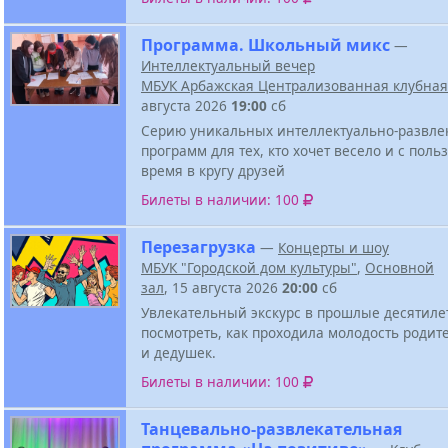
Программа. Школьный микс
—
Интеллектуальный вечер
МБУК Арбажская Централизованная клубная
августа 2026
19:00
сб
Серию уникальных интеллектуально-развле
программ для тех, кто хочет весело и с поль
время в кругу друзей
Билеты в наличии: 100
Перезагрузка
—
Концерты и шоу
МБУК "Городской дом культуры"
,
Основной
зал
, 15 августа 2026
20:00
сб
Увлекательный экскурс в прошлые десятиле
посмотреть, как проходила молодость родит
и дедушек.
Билеты в наличии: 100
Танцевально-развлекательная