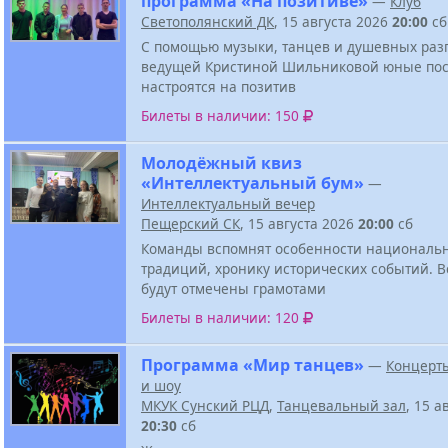
программа «На позитиве»
—
Клуб
Светополянский ДК
, 15 августа 2026
20:00
сб
С помощью музыки, танцев и душевных разг
ведущей Кристиной Шильниковой юные пос
настроятся на позитив
Билеты в наличии: 150
Молодёжный квиз
«Интеллектуальный бум»
—
Интеллектуальный вечер
Пещерский СК
, 15 августа 2026
20:00
сб
Команды вспомнят особенности национальн
традиций, хронику исторических событий. В
будут отмечены грамотами
Билеты в наличии: 120
Программа «Мир танцев»
—
Концерт
и шоу
МКУК Сунский РЦД
,
Танцевальный зал
, 15 а
20:30
сб