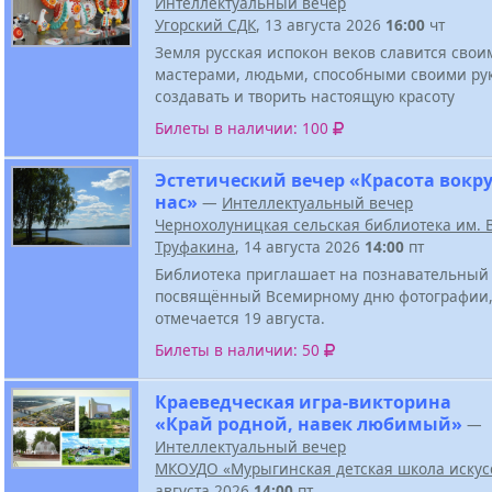
Интеллектуальный вечер
Угорский СДК
, 13 августа 2026
16:00
чт
Земля русская испокон веков славится свои
мастерами, людьми, способными своими ру
создавать и творить настоящую красоту
Билеты в наличии: 100
Эстетический вечер «Красота вокру
нас»
—
Интеллектуальный вечер
Чернохолуницкая сельская библиотека им. В
Труфакина
, 14 августа 2026
14:00
пт
Библиотека приглашает на познавательный 
посвящённый Всемирному дню фотографии,
отмечается 19 августа.
Билеты в наличии: 50
Краеведческая игра-викторина
«Край родной, навек любимый»
—
Интеллектуальный вечер
МКОУДО «Мурыгинская детская школа искус
августа 2026
14:00
пт