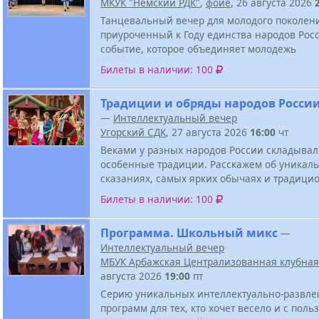
МКУК "Немский РДК"
,
фойе
, 26 августа 2026
Танцевальный вечер для молодого поколен
приуроченный к Году единства народов Росс
событие, которое объединяет молодежь
Билеты в наличии: 100
Традиции и обряды народов Росси
—
Интеллектуальный вечер
Угорский СДК
, 27 августа 2026
16:00
чт
Веками у разных народов России складывал
особенные традиции. Расскажем об уникал
сказаниях, самых ярких обычаях и традици
Билеты в наличии: 100
Программа. Школьный микс
—
Интеллектуальный вечер
МБУК Арбажская Централизованная клубная
августа 2026
19:00
пт
Серию уникальных интеллектуально-развле
программ для тех, кто хочет весело и с поль