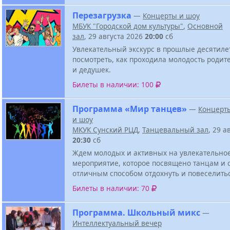
Перезагрузка
—
Концерты и шоу
МБУК "Городской дом культуры"
,
Основной
зал
, 29 августа 2026
20:00
сб
Увлекательный экскурс в прошлые десятиле
посмотреть, как проходила молодость родит
и дедушек.
Билеты в наличии: 100
Программа «Мир танцев»
—
Концерт
и шоу
МКУК Сунский РЦД
,
Танцевальный зал
, 29 а
20:30
сб
Ждем молодых и активных на увлекательно
мероприятие, которое посвящено танцам и 
отличным способом отдохнуть и повеселить
Билеты в наличии: 70
Программа. Школьный микс
—
Интеллектуальный вечер