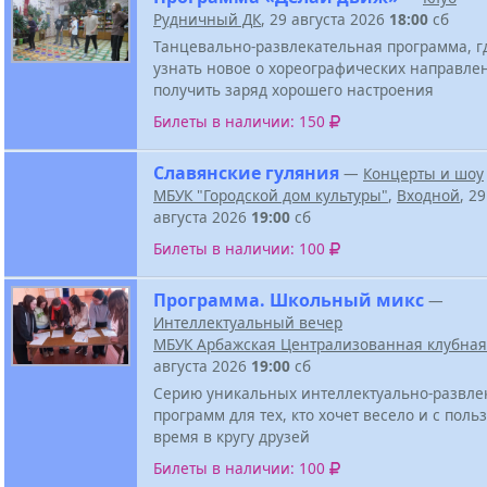
Рудничный ДК
, 29 августа 2026
18:00
сб
Танцевально-развлекательная программа, г
узнать новое о хореографических направле
получить заряд хорошего настроения
Билеты в наличии: 150
Славянские гуляния
—
Концерты и шоу
МБУК "Городской дом культуры"
,
Входной
, 29
августа 2026
19:00
сб
Билеты в наличии: 100
Программа. Школьный микс
—
Интеллектуальный вечер
МБУК Арбажская Централизованная клубная
августа 2026
19:00
сб
Серию уникальных интеллектуально-развле
программ для тех, кто хочет весело и с поль
время в кругу друзей
Билеты в наличии: 100