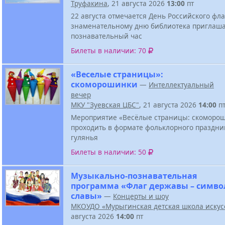
Труфакина
, 21 августа 2026
13:00
пт
22 августа отмечается День Российского фла
знаменательному дню библиотека приглаша
познавательный час
Билеты в наличии: 70
«Веселые страницы»:
скоморошинки
—
Интеллектуальный
вечер
МКУ "Зуевская ЦБС"
, 21 августа 2026
14:00
п
Мероприятие «Весёлые страницы: скоморош
проходить в формате фольклорного праздни
гулянья
Билеты в наличии: 50
Музыкально-познавательная
программа «Флаг державы – симво
славы»
—
Концерты и шоу
МКОУДО «Мурыгинская детская школа искус
августа 2026
14:00
пт