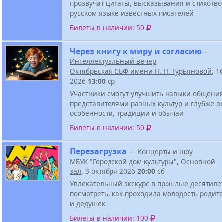
прозвучат цитаты, высказывания и стихотв
русском языке известных писателей
Билеты в наличии: 50
Через книгу к миру и согласию
—
Интеллектуальный вечер
Октябрьская СБФ имени Н. П. Гурьяновой
, 1
2026
13:00
ср
Участники смогут улучшить навыки общени
представителями разных культур и глубже о
особенности, традиции и обычаи
Билеты в наличии: 50
Перезагрузка
—
Концерты и шоу
МБУК "Городской дом культуры"
,
Основной
зал
, 3 октября 2026
20:00
сб
Увлекательный экскурс в прошлые десятиле
посмотреть, как проходила молодость родит
и дедушек.
Билеты в наличии: 100