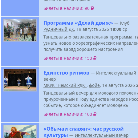
Билеты в наличии: 90
Программа «Делай движ»
—
Клуб
Рудничный ДК
, 19 августа 2026
18:00
ср
Танцевально-развлекательная программа, г
узнать новое о хореографических направле
получить заряд хорошего настроения
Билеты в наличии: 150
Единство ритмов
—
Интеллектуальный
вечер
МКУК "Немский РДК"
,
фойе
, 19 августа 2026
Танцевальный вечер для молодого поколен
приуроченный к Году единства народов Росс
событие, которое объединяет молодежь
Билеты в наличии: 100
«Обычаи славян»: час русской
культуры
—
Интеллектуальный вечер