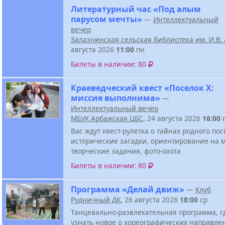
Литературный час «Под алым
парусом мечты»
—
Интеллектуальный
вечер
Залазнинская сельская библиотека им. И.В
августа 2026
11:00
пн
Билеты в наличии: 80
Краеведческий квест «Поселок Х:
миссия выполнима»
—
Интеллектуальный вечер
МБУК Арбажская ЦБС
, 24 августа 2026
16:00
Вас ждут квест-рулетка о тайнах родного пос
исторические загадки, ориентирование на м
творческие задания, фото-охота
Билеты в наличии: 80
Программа «Делай движ»
—
Клуб
Рудничный ДК
, 26 августа 2026
18:00
ср
Танцевально-развлекательная программа, г
узнать новое о хореографических направле