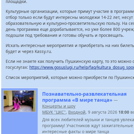
площадки.
Культурные организации, которые примут участие в программ
отбор только если будут интересны молодежи 14-22 лет, несут
образовательную и культурно-просветительскую пользу. На с
день программа еще дорабатывается, но уже более 800 учре
подошли под требования и готовы обучать и просвещать.
Искать интересные мероприятия и приобретать на них билет
будет и через Kassy.ru.
Если не знаете как получить Пушкинскую карту, то это можно 
госуслугах:
https://www.gosuslugi.ru/help/faq/kultura_dosug_spo
Список мероприятий, которые можно приобрести по Пушкинск
Познавательно-развлекательная
программа «В мире танца»
—
Концерты и шоу
МБУК "ЦКС"
,
Входной
, 9 августа 2026
18:00
в
Для всех любителей музыки и танцев увлек
программу! Участников ждут зажигательные
интересные факты о мире танца