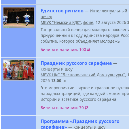
Единство ритмов
—
Интеллектуальный
вечер
МКУК "Немский РДК"
,
фойе
, 12 августа 2026
Танцевальный вечер для молодого поколен
приуроченный к Году единства народов Росс
событие, которое объединяет молодежь
Билеты в наличии: 100
Праздник русского сарафана
—
Концерты и шоу
МБУК ЦКС "Леснополянский Дом культуры"
, 
2026
13:00
чт
Это мероприятие – яркое и красочное путеш
народных традиций, где каждый сможет при
истории и эстетике русского сарафана
Билеты в наличии: 70
Программа «Праздник русского
сарафана»
—
Концерты и шоу