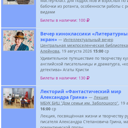
Мастер-класс для подростков и взрослых по
бабочки из ротанга, особенности работы с р
видами
Билеты в наличии: 100
Вечер киноклассики «Литературн
экран»
—
Интеллектуальный вечер
Центральная межпоселенческая библиотека 
Алейнова
, 19 августа 2026
15:00
ср
Удивительное путешествие по творчеству ку
английской писательницы и драматурга, «к
детектива» Агаты Кристи
Билеты в наличии: 130
Лекторий «Фантастический мир
Александра Грина»
—
Лекция
МБУК БИЦ "Дом семьи им. Заболоцкого"
, 19 
16:00
ср
Лекция, посвящённая жизни и творчеству р
писателя Александра Степановича Грина, м
романтической прозы