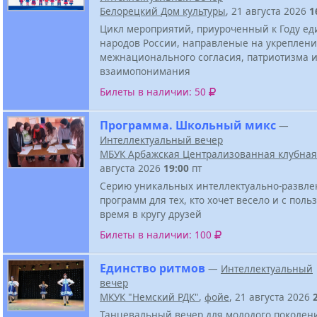
Белорецкий Дом культуры
, 21 августа 2026
1
Цикл мероприятий, приуроченный к Году ед
народов России, направленые на укреплен
межнационального согласия, патриотизма 
взаимопонимания
Билеты в наличии: 50
Программа. Школьный микс
—
Интеллектуальный вечер
МБУК Арбажская Централизованная клубная
августа 2026
19:00
пт
Серию уникальных интеллектуально-развле
программ для тех, кто хочет весело и с поль
время в кругу друзей
Билеты в наличии: 100
Единство ритмов
—
Интеллектуальный
вечер
МКУК "Немский РДК"
,
фойе
, 21 августа 2026
Танцевальный вечер для молодого поколен