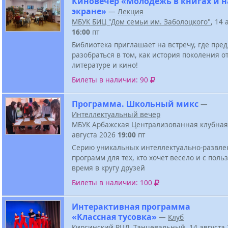
Киновечер «Молодежь в книгах и н
экране»
—
Лекция
МБУК БИЦ "Дом семьи им. Заболоцкого"
, 14 
16:00
пт
Библиотека приглашает на встречу, где пре
разобраться в том, как история поколения о
литературе и кино!
Билеты в наличии: 90
Программа. Школьный микс
—
Интеллектуальный вечер
МБУК Арбажская Централизованная клубная
августа 2026
19:00
пт
Серию уникальных интеллектуально-развле
программ для тех, кто хочет весело и с поль
время в кругу друзей
Билеты в наличии: 100
Интерактивная программа
«Классная тусовка»
—
Клуб
Кирсинский РЦД
,
Танцевальный
, 14 августа