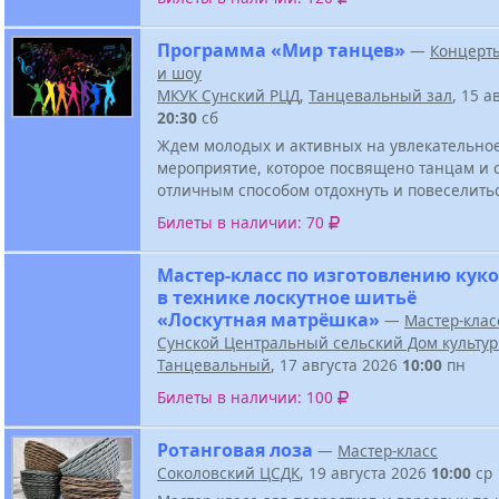
Программа «Мир танцев»
—
Концерт
и шоу
МКУК Сунский РЦД
,
Танцевальный зал
, 15 а
20:30
сб
Ждем молодых и активных на увлекательно
мероприятие, которое посвящено танцам и 
отличным способом отдохнуть и повеселить
Билеты в наличии: 70
Мастер-класс по изготовлению кук
в технике лоскутное шитьё
«Лоскутная матрёшка»
—
Мастер-клас
Сунской Центральный сельский Дом культу
Танцевальный
, 17 августа 2026
10:00
пн
Билеты в наличии: 100
Ротанговая лоза
—
Мастер-класс
Соколовский ЦСДК
, 19 августа 2026
10:00
ср