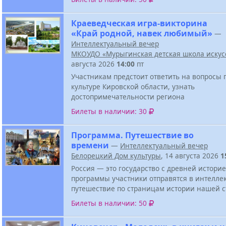
Краеведческая игра-викторина
«Край родной, навек любимый»
—
Интеллектуальный вечер
МКОУДО «Мурыгинская детская школа искус
августа 2026
14:00
пт
Участникам предстоит ответить на вопросы 
культуре Кировской области, узнать
достопримечательности региона
Билеты в наличии: 30
Программа. Путешествие во
времени
—
Интеллектуальный вечер
Белорецкий Дом культуры
, 14 августа 2026
1
Россия — это государство с древней историе
программы участники отправятся в интелле
путешествие по страницам истории нашей 
Билеты в наличии: 50