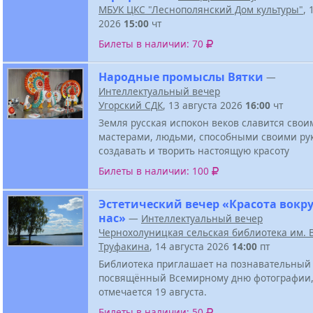
МБУК ЦКС "Леснополянский Дом культуры"
, 
2026
15:00
чт
Билеты в наличии: 70
Народные промыслы Вятки
—
Интеллектуальный вечер
Угорский СДК
, 13 августа 2026
16:00
чт
Земля русская испокон веков славится свои
мастерами, людьми, способными своими ру
создавать и творить настоящую красоту
Билеты в наличии: 100
Эстетический вечер «Красота вокру
нас»
—
Интеллектуальный вечер
Чернохолуницкая сельская библиотека им. В
Труфакина
, 14 августа 2026
14:00
пт
Библиотека приглашает на познавательный 
посвящённый Всемирному дню фотографии,
отмечается 19 августа.
Билеты в наличии: 50