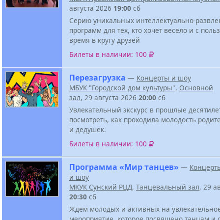
августа 2026
19:00
сб
Серию уникальных интеллектуально-развле
программ для тех, кто хочет весело и с поль
время в кругу друзей
Билеты в наличии: 100
Перезагрузка
—
Концерты и шоу
МБУК "Городской дом культуры"
,
Основной
зал
, 29 августа 2026
20:00
сб
Увлекательный экскурс в прошлые десятиле
посмотреть, как проходила молодость родит
и дедушек.
Билеты в наличии: 100
Программа «Мир танцев»
—
Концерт
и шоу
МКУК Сунский РЦД
,
Танцевальный зал
, 29 а
20:30
сб
Ждем молодых и активных на увлекательно
мероприятие, которое посвящено танцам и 