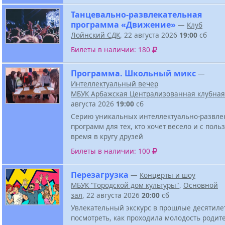
Танцевально-развлекательная
программа «Движение»
—
Клуб
Лойнский СДК
, 22 августа 2026
19:00
сб
Билеты в наличии: 180
Программа. Школьный микс
—
Интеллектуальный вечер
МБУК Арбажская Централизованная клубная
августа 2026
19:00
сб
Серию уникальных интеллектуально-развле
программ для тех, кто хочет весело и с поль
время в кругу друзей
Билеты в наличии: 100
Перезагрузка
—
Концерты и шоу
МБУК "Городской дом культуры"
,
Основной
зал
, 22 августа 2026
20:00
сб
Увлекательный экскурс в прошлые десятиле
посмотреть, как проходила молодость родит