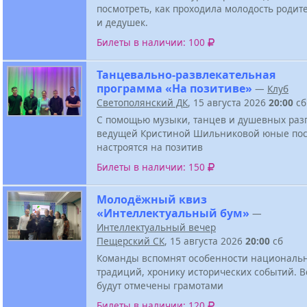
посмотреть, как проходила молодость родит
и дедушек.
Билеты в наличии: 100
Танцевально-развлекательная
программа «На позитиве»
—
Клуб
Светополянский ДК
, 15 августа 2026
20:00
сб
С помощью музыки, танцев и душевных разг
ведущей Кристиной Шильниковой юные пос
настроятся на позитив
Билеты в наличии: 150
Молодёжный квиз
«Интеллектуальный бум»
—
Интеллектуальный вечер
Пещерский СК
, 15 августа 2026
20:00
сб
Команды вспомнят особенности национальн
традиций, хронику исторических событий. В
будут отмечены грамотами
Билеты в наличии: 120