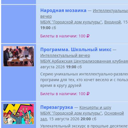
Народная мозаика
—
Интеллектуальны
вечер
МБУК "Городской дом культуры"
,
Входной
, 1
19:00
сб
Билеты в наличии: 100
Программа. Школьный микс
—
Интеллектуальный вечер
МБУК Арбажская Централизованная клубная
августа 2026
19:00
сб
Серию уникальных интеллектуально-развле
программ для тех, кто хочет весело и с поль
время в кругу друзей
Билеты в наличии: 100
Перезагрузка
—
Концерты и шоу
МБУК "Городской дом культуры"
,
Основной
зал
, 15 августа 2026
20:00
сб
Увлекательный экскурс в прошлые десятиле