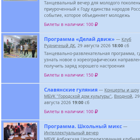
Танцевальный вечер для молодого поколен
приуроченный к Году единства народов Росс
событие, которое объединяет молодежь
Билеты в наличии: 100
Программа «Делай движ»
—
Клуб
Рудничный ДК
, 29 августа 2026
18:00
сб
Танцевально-развлекательная программа, г
узнать новое о хореографических направле
получить заряд хорошего настроения
Билеты в наличии: 150
Славянские гуляния
—
Концерты и шоу
МБУК "Городской дом культуры"
,
Входной
, 29
августа 2026
19:00
сб
Билеты в наличии: 100
Программа. Школьный микс
—
Интеллектуальный вечер
МБУК Арбажская Централизованная клубная