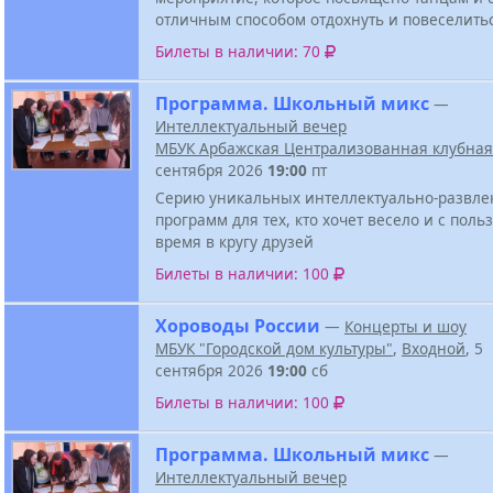
отличным способом отдохнуть и повеселить
Билеты в наличии: 70
Программа. Школьный микс
—
Интеллектуальный вечер
МБУК Арбажская Централизованная клубная
сентября 2026
19:00
пт
Серию уникальных интеллектуально-развле
программ для тех, кто хочет весело и с поль
время в кругу друзей
Билеты в наличии: 100
Хороводы России
—
Концерты и шоу
МБУК "Городской дом культуры"
,
Входной
, 5
сентября 2026
19:00
сб
Билеты в наличии: 100
Программа. Школьный микс
—
Интеллектуальный вечер