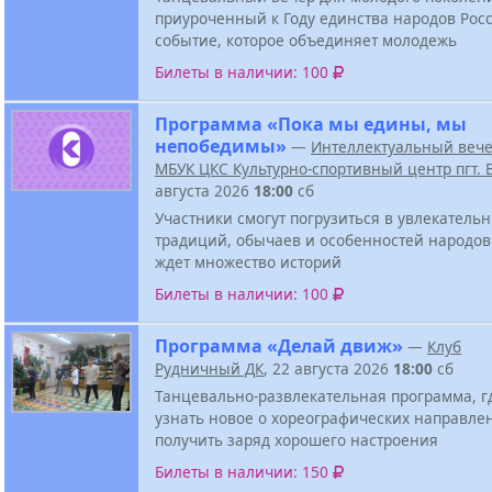
приуроченный к Году единства народов Росс
событие, которое объединяет молодежь
Билеты в наличии: 100
Программа «Пока мы едины, мы
непобедимы»
—
Интеллектуальный веч
МБУК ЦКС Культурно-спортивный центр пгт.
августа 2026
18:00
сб
Участники смогут погрузиться в увлекатель
традиций, обычаев и особенностей народов
ждет множество историй
Билеты в наличии: 100
Программа «Делай движ»
—
Клуб
Рудничный ДК
, 22 августа 2026
18:00
сб
Танцевально-развлекательная программа, г
узнать новое о хореографических направле
получить заряд хорошего настроения
Билеты в наличии: 150