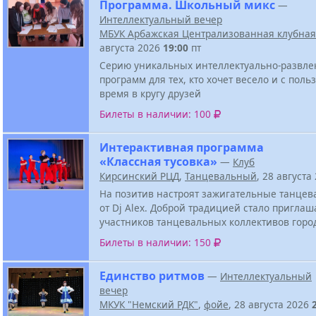
Программа. Школьный микс
—
Интеллектуальный вечер
МБУК Арбажская Централизованная клубная
августа 2026
19:00
пт
Серию уникальных интеллектуально-развле
программ для тех, кто хочет весело и с поль
время в кругу друзей
Билеты в наличии: 100
Интерактивная программа
«Классная тусовка»
—
Клуб
Кирсинский РЦД
,
Танцевальный
, 28 августа
На позитив настроят зажигательные танцев
от Dj Alex. Доброй традицией стало приглаш
участников танцевальных коллективов горо
Билеты в наличии: 150
Единство ритмов
—
Интеллектуальный
вечер
МКУК "Немский РДК"
,
фойе
, 28 августа 2026