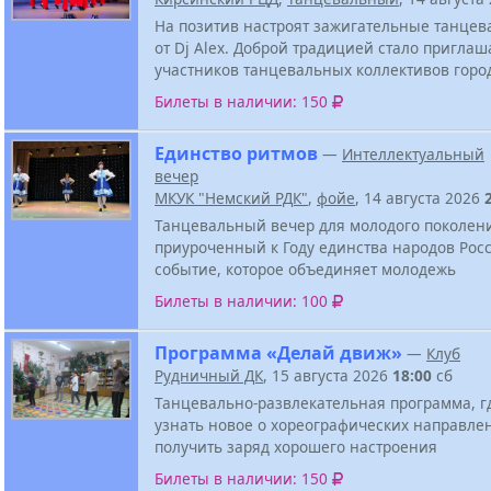
На позитив настроят зажигательные танцев
от Dj Alex. Доброй традицией стало приглаш
участников танцевальных коллективов горо
Билеты в наличии: 150
Единство ритмов
—
Интеллектуальный
вечер
МКУК "Немский РДК"
,
фойе
, 14 августа 2026
Танцевальный вечер для молодого поколен
приуроченный к Году единства народов Росс
событие, которое объединяет молодежь
Билеты в наличии: 100
Программа «Делай движ»
—
Клуб
Рудничный ДК
, 15 августа 2026
18:00
сб
Танцевально-развлекательная программа, г
узнать новое о хореографических направле
получить заряд хорошего настроения
Билеты в наличии: 150