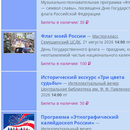
Музыкально-познавательная программа «Ф
— символ славы», посвящена Дню Государс
флага Российской Федерации
Билеты в наличии: 30
Флаг моей России
—
Мастер-класс
Семушинский ЦСДК
, 21 августа 2026
14:00
п
День Государственного флага — праздник, к
неотъемлемой частью национального кален
Билеты в наличии: 100
Исторический экскурс «Три цвета
судьбы»
—
Интеллектуальный вечер
Центральная библиотека им. Ф. Ф. Павленк
2026
14:00
пт
Билеты в наличии: 50
Программа «Этнографический
калейдоскоп России»
—
Интеллектуальный вечер