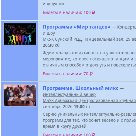
и дедушек.
Билеты в наличии: 100
Программа «Мир танцев»
—
Концерт
и шоу
МКУК Сунский РЦД
,
Танцевальный зал
, 29 а
20:30
сб
Ждем молодых и активных на увлекательно
мероприятие, которое посвящено танцам и 
отличным способом отдохнуть и повеселить
Билеты в наличии: 70
Программа. Школьный микс
—
Интеллектуальный вечер
МБУК Арбажская Централизованная клубная
сентября 2026
19:00
пт
Серию уникальных интеллектуально-развле
программ для тех, кто хочет весело и с поль
время в кругу друзей
Билеты в наличии: 100