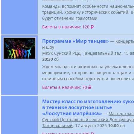
Команды вспомнят особенности национальн
традиций, хронику исторических событий. В
будут отмечены грамотами
Билеты в наличии: 120
Программа «Мир танцев»
—
Концерт
и шоу
МКУК Сунский РЦД
,
Танцевальный зал
, 15 а
20:30
сб
Ждем молодых и активных на увлекательно
мероприятие, которое посвящено танцам и 
отличным способом отдохнуть и повеселить
Билеты в наличии: 70
Мастер-класс по изготовлению кук
в технике лоскутное шитьё
«Лоскутная матрёшка»
—
Мастер-клас
Сунской Центральный сельский Дом культу
Танцевальный
, 17 августа 2026
10:00
пн