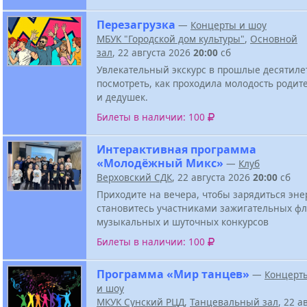
Перезагрузка
—
Концерты и шоу
МБУК "Городской дом культуры"
,
Основной
зал
, 22 августа 2026
20:00
сб
Увлекательный экскурс в прошлые десятиле
посмотреть, как проходила молодость родит
и дедушек.
Билеты в наличии: 100
Интерактивная программа
«Молодёжный Микс»
—
Клуб
Верховский СДК
, 22 августа 2026
20:00
сб
Приходите на вечера, чтобы зарядиться эне
становитесь участниками зажигательных ф
музыкальных и шуточных конкурсов
Билеты в наличии: 100
Программа «Мир танцев»
—
Концерт
и шоу
МКУК Сунский РЦД
,
Танцевальный зал
, 22 а