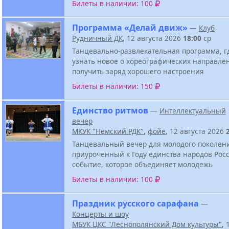
Билеты в наличии: 100
Программа «Делай движ»
—
Клуб
Рудничный ДК
, 12 августа 2026
18:00
ср
Танцевально-развлекательная программа, г
узнать новое о хореографических направле
получить заряд хорошего настроения
Билеты в наличии: 150
Единство ритмов
—
Интеллектуальный
вечер
МКУК "Немский РДК"
,
фойе
, 12 августа 2026
Танцевальный вечер для молодого поколен
приуроченный к Году единства народов Росс
событие, которое объединяет молодежь
Билеты в наличии: 100
Праздник русского сарафана
—
Концерты и шоу
МБУК ЦКС "Леснополянский Дом культуры"
, 