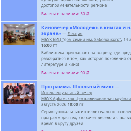
достопримечательности региона
Билеты в наличии: 30
Киновечер «Молодежь в книгах и н
экране»
—
Лекция
МБУК БИЦ "Дом семьи им. Заболоцкого"
, 14 
16:00
пт
Библиотека приглашает на встречу, где пре
разобраться в том, как история поколения о
литературе и кино!
Билеты в наличии: 90
Программа. Школьный микс
—
Интеллектуальный вечер
МБУК Арбажская Централизованная клубная
августа 2026
19:00
пт
Серию уникальных интеллектуально-развле
программ для тех, кто хочет весело и с поль
время в кругу друзей