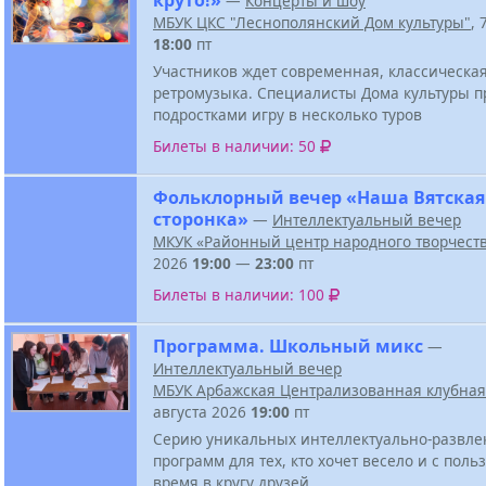
—
Концерты и шоу
МБУК ЦКС "Леснополянский Дом культуры"
, 
18:00
пт
Участников ждет современная, классическая
ретромузыка. Специалисты Дома культуры п
подростками игру в несколько туров
Билеты в наличии: 50
Фольклорный вечер «Наша Вятская
сторонка»
—
Интеллектуальный вечер
МКУК «Районный центр народного творчест
2026
19:00
—
23:00
пт
Билеты в наличии: 100
Программа. Школьный микс
—
Интеллектуальный вечер
МБУК Арбажская Централизованная клубная
августа 2026
19:00
пт
Серию уникальных интеллектуально-развле
программ для тех, кто хочет весело и с поль
время в кругу друзей