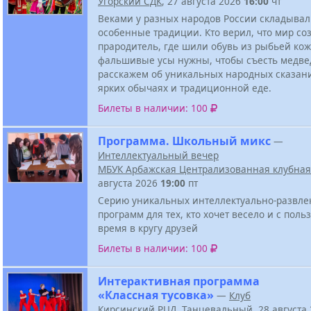
Угорский СДК
, 27 августа 2026
16:00
чт
Веками у разных народов России складывал
особенные традиции. Кто верил, что мир со
прародитель, где шили обувь из рыбьей ко
фальшивые усы нужны, чтобы съесть медве
расскажем об уникальных народных сказан
ярких обычаях и традиционной еде.
Билеты в наличии: 100
Программа. Школьный микс
—
Интеллектуальный вечер
МБУК Арбажская Централизованная клубная
августа 2026
19:00
пт
Серию уникальных интеллектуально-развле
программ для тех, кто хочет весело и с поль
время в кругу друзей
Билеты в наличии: 100
Интерактивная программа
«Классная тусовка»
—
Клуб
Кирсинский РЦД
,
Танцевальный
, 28 августа