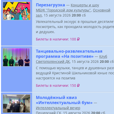
Перезагрузка
—
Концерты и шоу
МБУК "Городской дом культуры"
,
Основной
зал
, 15 августа 2026
20:00
сб
Увлекательный экскурс в прошлые десятиле
посмотреть, как проходила молодость родит
и дедушек.
Билеты в наличии: 100
Танцевально-развлекательная
программа «На позитиве»
—
Клуб
Светополянский ДК
, 15 августа 2026
20:00
сб
С помощью музыки, танцев и душевных разг
ведущей Кристиной Шильниковой юные пос
настроятся на позитив
Билеты в наличии: 150
Молодёжный квиз
«Интеллектуальный бум»
—
Интеллектуальный вечер
Пещерский СК
, 15 августа 2026
20:00
сб