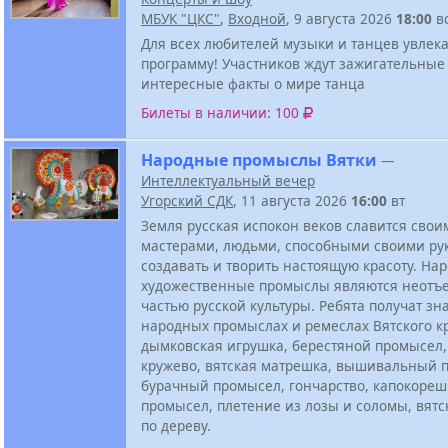
МБУК "ЦКС"
,
Входной
, 9 августа 2026
18:00
в
Для всех любителей музыки и танцев увлек
программу! Участников ждут зажигательные
интересные факты о мире танца
Билеты в наличии: 100
Народные промыслы Вятки
—
Интеллектуальный вечер
Угорский СДК
, 11 августа 2026
16:00
вт
Земля русская испокон веков славится свои
мастерами, людьми, способными своими ру
создавать и творить настоящую красоту. На
художественные промыслы являются неотъ
частью русской культуры. Ребята получат зн
народных промыслах и ремеслах Вятского кр
дымковская игрушка, берестяной промысел,
кружево, вятская матрешка, вышивальный 
бурачный промысел, гончарство, капокоре
промысел, плетение из лозы и соломы, вятс
по дереву.