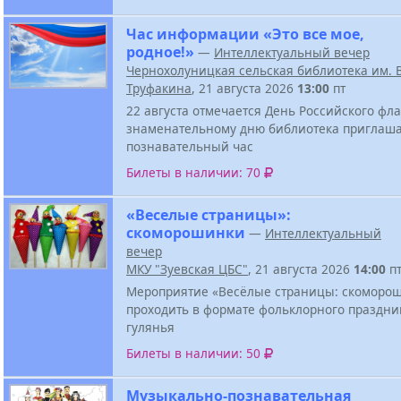
Час информации «Это все мое,
родное!»
—
Интеллектуальный вечер
Чернохолуницкая сельская библиотека им. В
Труфакина
, 21 августа 2026
13:00
пт
22 августа отмечается День Российского фла
знаменательному дню библиотека приглаша
познавательный час
Билеты в наличии: 70
«Веселые страницы»:
скоморошинки
—
Интеллектуальный
вечер
МКУ "Зуевская ЦБС"
, 21 августа 2026
14:00
п
Мероприятие «Весёлые страницы: скоморош
проходить в формате фольклорного праздни
гулянья
Билеты в наличии: 50
Музыкально-познавательная