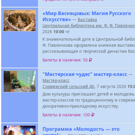
«Мир Васнецовых: Магия Русского
Искусства»
—
Выставка
Центральная библиотека им. Ф. Ф. Павленк
2026
10:00
чт
К знаменательной дате в Центральной библи
Ф. Павленкова оформлена книжная выставк
рассказывающая о творческой династии Ва
Билеты в наличии: 50
"Мастерская чудес" мастер-класс
—
Мастер-класс
Сорвижский сельский ДК
, 7 августа 2026
15:
Дом культуры приглашает детей и молодежь
мастер-классов по традиционному и соврем
декоративно-прикладному искусству.
Билеты в наличии: 100
Программа «Молодость — это
круто!»