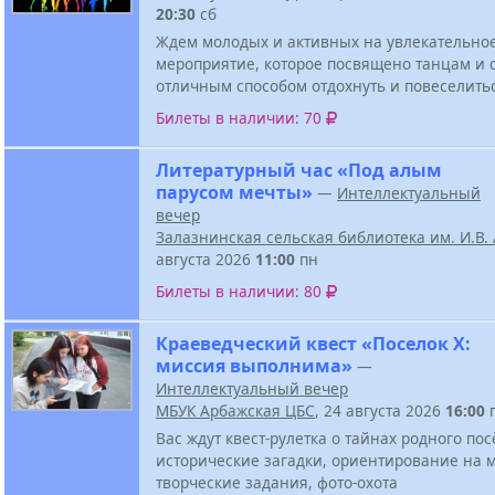
20:30
сб
Ждем молодых и активных на увлекательно
мероприятие, которое посвящено танцам и 
отличным способом отдохнуть и повеселить
Билеты в наличии: 70
Литературный час «Под алым
парусом мечты»
—
Интеллектуальный
вечер
Залазнинская сельская библиотека им. И.В
августа 2026
11:00
пн
Билеты в наличии: 80
Краеведческий квест «Поселок Х:
миссия выполнима»
—
Интеллектуальный вечер
МБУК Арбажская ЦБС
, 24 августа 2026
16:00
Вас ждут квест-рулетка о тайнах родного пос
исторические загадки, ориентирование на м
творческие задания, фото-охота