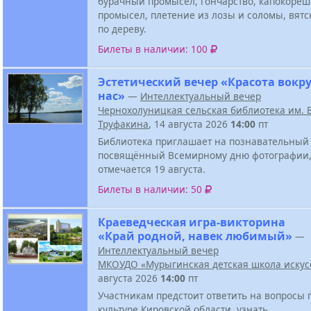
бурачный промысел, гончарство, капокоре
промысел, плетение из лозы и соломы, вятс
по дереву.
Билеты в наличии: 100
Эстетический вечер «Красота вокру
нас»
—
Интеллектуальный вечер
Чернохолуницкая сельская библиотека им. В
Труфакина
, 14 августа 2026
14:00
пт
Библиотека приглашает на познавательный 
посвящённый Всемирному дню фотографии,
отмечается 19 августа.
Билеты в наличии: 50
Краеведческая игра-викторина
«Край родной, навек любимый»
—
Интеллектуальный вечер
МКОУДО «Мурыгинская детская школа искус
августа 2026
14:00
пт
Участникам предстоит ответить на вопросы 
культуре Кировской области, узнать