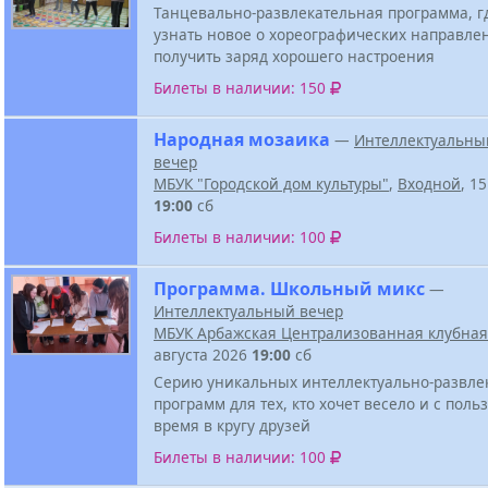
Танцевально-развлекательная программа, г
узнать новое о хореографических направле
получить заряд хорошего настроения
Билеты в наличии: 150
Народная мозаика
—
Интеллектуальны
вечер
МБУК "Городской дом культуры"
,
Входной
, 1
19:00
сб
Билеты в наличии: 100
Программа. Школьный микс
—
Интеллектуальный вечер
МБУК Арбажская Централизованная клубная
августа 2026
19:00
сб
Серию уникальных интеллектуально-развле
программ для тех, кто хочет весело и с поль
время в кругу друзей
Билеты в наличии: 100