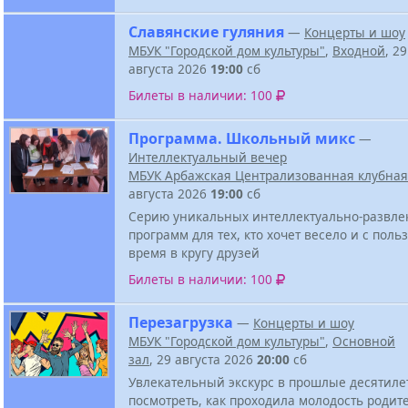
Славянские гуляния
—
Концерты и шоу
МБУК "Городской дом культуры"
,
Входной
, 29
августа 2026
19:00
сб
Билеты в наличии: 100
Программа. Школьный микс
—
Интеллектуальный вечер
МБУК Арбажская Централизованная клубная
августа 2026
19:00
сб
Серию уникальных интеллектуально-развле
программ для тех, кто хочет весело и с поль
время в кругу друзей
Билеты в наличии: 100
Перезагрузка
—
Концерты и шоу
МБУК "Городской дом культуры"
,
Основной
зал
, 29 августа 2026
20:00
сб
Увлекательный экскурс в прошлые десятиле
посмотреть, как проходила молодость родит