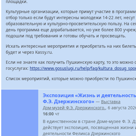
площадки.
Культурные организации, которые примут участие в программ
отбор только если будут интересны молодежи 14-22 лет, несут
образовательную и культурно-просветительскую пользу. На с
день программа еще дорабатывается, но уже более 800 учре
подошли под требования и готовы обучать и просвещать.
Искать интересные мероприятия и приобретать на них билет
будет и через Kassy.ru.
Если не знаете как получить Пушкинскую карту, то это можно 
госуслугах:
https://www.gosuslugi.ru/help/faq/kultura_dosug_spo
Список мероприятий, которые можно приобрести по Пушкинск
Экспозиция «Жизнь и деятельност
Ф.Э. Дзержинского»
—
Выставка
Дом-музей Ф.Э. Дзержинского.
, 6 августа 20
16:00
чт
В единственном в стране Доме-музее Ф. Э. 
действует экспозиция, посвященная жизни 
деятельности Феликса Дзержинского