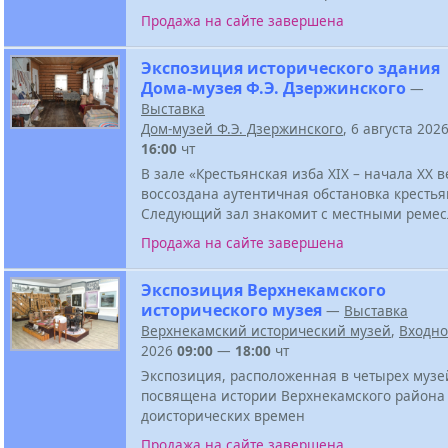
Продажа на сайте завершена
Экспозиция исторического здания
Дома-музея Ф.Э. Дзержинского
—
Выставка
Дом-музей Ф.Э. Дзержинского
, 6 августа 202
16:00
чт
В зале «Крестьянская изба XIX – начала XX в
воссоздана аутентичная обстановка крестья
Следующий зал знакомит с местными реме
Продажа на сайте завершена
Экспозиция Верхнекамского
исторического музея
—
Выставка
Верхнекамский исторический музей
,
Входн
2026
09:00
—
18:00
чт
Экспозиция, расположенная в четырех музе
посвящена истории Верхнекамского района
доисторических времен
Продажа на сайте завершена