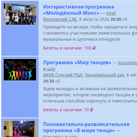
Интерактивная программа
«Молодёжный Микс»
—
Клуб
Верховский СДК
, 8 августа 2026
20:00
сб
Приходите на вечера, чтобы зарядиться эне
становитесь участниками зажигательных ф
музыкальных и шуточных конкурсов
Билеты в наличии: 100
Программа «Мир танцев»
—
Концерт
и шоу
МКУК Сунский РЦД
,
Танцевальный зал
, 8 ав
20:30
сб
Ждем молодых и активных на увлекательно
мероприятие, которое посвящено танцам и 
отличным способом отдохнуть и повеселить
Билеты в наличии: 70
Познавательно-развлекательная
программа «В мире танца»
—
Концерты и шоу