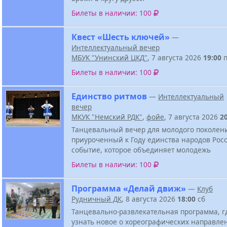
Билеты в наличии: 100
Квест «Шесть ключей»
—
Интеллектуальный вечер
МБУК "Унинский ЦКД"
, 7 августа 2026
19:00
п
Билеты в наличии: 100
Единство ритмов
—
Интеллектуальный
вечер
МКУК "Немский РДК"
,
фойе
, 7 августа 2026
2
Танцевальный вечер для молодого поколен
приуроченный к Году единства народов Росс
событие, которое объединяет молодежь
Билеты в наличии: 100
Программа «Делай движ»
—
Клуб
Рудничный ДК
, 8 августа 2026
18:00
сб
Танцевально-развлекательная программа, г
узнать новое о хореографических направле