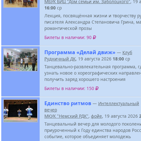
МБУК БИЦ "Дом семьи им. Заболоцкого"
, 19 
16:00
ср
Лекция, посвящённая жизни и творчеству р
писателя Александра Степановича Грина, м
романтической прозы
Билеты в наличии: 90
Программа «Делай движ»
—
Клуб
Рудничный ДК
, 19 августа 2026
18:00
ср
Танцевально-развлекательная программа, г
узнать новое о хореографических направле
получить заряд хорошего настроения
Билеты в наличии: 150
Единство ритмов
—
Интеллектуальный
вечер
МКУК "Немский РДК"
,
фойе
, 19 августа 2026
Танцевальный вечер для молодого поколен
приуроченный к Году единства народов Росс
событие, которое объединяет молодежь