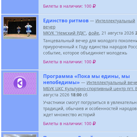
Билеты в наличии: 100
Единство ритмов
—
Интеллектуальный
вечер
МКУК "Немский РДК"
,
фойе
, 21 августа 2026
Танцевальный вечер для молодого поколен
приуроченный к Году единства народов Росс
событие, которое объединяет молодежь
Билеты в наличии: 100
Программа «Пока мы едины, мы
непобедимы»
—
Интеллектуальный веч
МБУК ЦКС Культурно-спортивный центр пгт.
августа 2026
18:00
сб
Участники смогут погрузиться в увлекатель
традиций, обычаев и особенностей народов
ждет множество историй
Билеты в наличии: 100