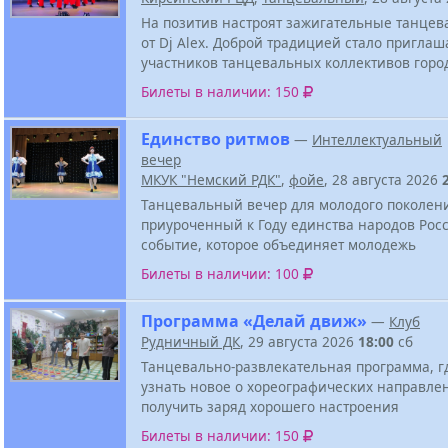
На позитив настроят зажигательные танцев
от Dj Alex. Доброй традицией стало приглаш
участников танцевальных коллективов горо
Билеты в наличии: 150
Единство ритмов
—
Интеллектуальный
вечер
МКУК "Немский РДК"
,
фойе
, 28 августа 2026
Танцевальный вечер для молодого поколен
приуроченный к Году единства народов Росс
событие, которое объединяет молодежь
Билеты в наличии: 100
Программа «Делай движ»
—
Клуб
Рудничный ДК
, 29 августа 2026
18:00
сб
Танцевально-развлекательная программа, г
узнать новое о хореографических направле
получить заряд хорошего настроения
Билеты в наличии: 150