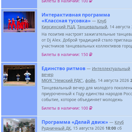
Билеты в наличии: 100
Интерактивная программа
«Классная тусовка»
—
Клуб
Кирсинский РЦД
,
Танцевальный
, 14 августа
На позитив настроят зажигательные танцев
от Dj Alex. Доброй традицией стало приглаш
участников танцевальных коллективов горо
Билеты в наличии: 150
Единство ритмов
—
Интеллектуальный
вечер
МКУК "Немский РДК"
,
фойе
, 14 августа 2026
Танцевальный вечер для молодого поколен
приуроченный к Году единства народов Росс
событие, которое объединяет молодежь
Билеты в наличии: 100
Программа «Делай движ»
—
Клуб
Рудничный ДК
, 15 августа 2026
18:00
сб