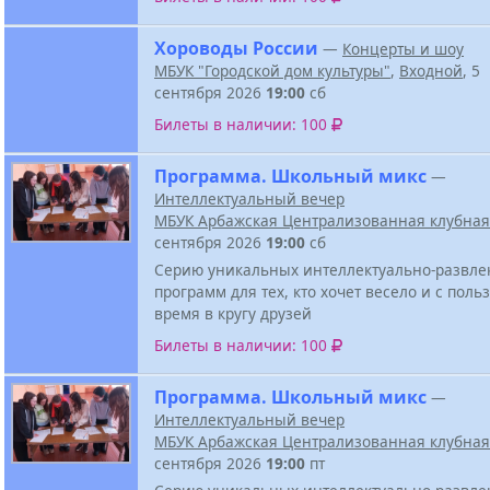
Хороводы России
—
Концерты и шоу
МБУК "Городской дом культуры"
,
Входной
, 5
сентября 2026
19:00
сб
Билеты в наличии: 100
Программа. Школьный микс
—
Интеллектуальный вечер
МБУК Арбажская Централизованная клубная
сентября 2026
19:00
сб
Серию уникальных интеллектуально-развле
программ для тех, кто хочет весело и с поль
время в кругу друзей
Билеты в наличии: 100
Программа. Школьный микс
—
Интеллектуальный вечер
МБУК Арбажская Централизованная клубная
сентября 2026
19:00
пт