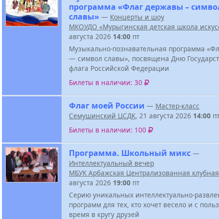
программа «Флаг державы – симво
славы»
—
Концерты и шоу
МКОУДО «Мурыгинская детская школа искус
августа 2026
14:00
пт
Музыкально-познавательная программа «Ф
— символ славы», посвящена Дню Государс
флага Российской Федерации
Билеты в наличии: 30
Флаг моей России
—
Мастер-класс
Семушинский ЦСДК
, 21 августа 2026
14:00
п
Билеты в наличии: 100
Программа. Школьный микс
—
Интеллектуальный вечер
МБУК Арбажская Централизованная клубная
августа 2026
19:00
пт
Серию уникальных интеллектуально-развле
программ для тех, кто хочет весело и с поль
время в кругу друзей