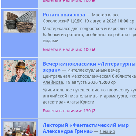
Билеты в наличии: 100
Ротанговая лоза
—
Мастер-класс
Соколовский ЦСДК
, 19 августа 2026
10:00
ср
Мастер-класс для подростков и взрослых по
бабочки из ротанга, особенности работы с р
видами
Билеты в наличии: 100
Вечер киноклассики «Литературн
экран»
—
Интеллектуальный вечер
Центральная межпоселенческая библиотека 
Алейнова
, 19 августа 2026
15:00
ср
Удивительное путешествие по творчеству ку
английской писательницы и драматурга, «к
детектива» Агаты Кристи
Билеты в наличии: 130
Лекторий «Фантастический мир
Александра Грина»
—
Лекция