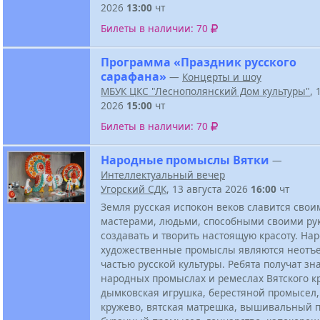
2026
13:00
чт
Билеты в наличии: 70
Программа «Праздник русского
сарафана»
—
Концерты и шоу
МБУК ЦКС "Леснополянский Дом культуры"
, 
2026
15:00
чт
Билеты в наличии: 70
Народные промыслы Вятки
—
Интеллектуальный вечер
Угорский СДК
, 13 августа 2026
16:00
чт
Земля русская испокон веков славится свои
мастерами, людьми, способными своими ру
создавать и творить настоящую красоту. На
художественные промыслы являются неотъ
частью русской культуры. Ребята получат зн
народных промыслах и ремеслах Вятского кр
дымковская игрушка, берестяной промысел,
кружево, вятская матрешка, вышивальный 