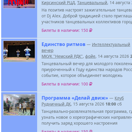
Кирсинский РЦД
,
Танцевальный
, 14 августа
На позитив настроят зажигательные танцев
от Dj Alex. Доброй традицией стало приглаш
участников танцевальных коллективов горо
Билеты в наличии: 150
Единство ритмов
—
Интеллектуальный
вечер
МКУК "Немский РДК"
,
фойе
, 14 августа 2026
Танцевальный вечер для молодого поколен
приуроченный к Году единства народов Росс
событие, которое объединяет молодежь
Билеты в наличии: 100
Программа «Делай движ»
—
Клуб
Рудничный ДК
, 15 августа 2026
18:00
сб
Танцевально-развлекательная программа, г
узнать новое о хореографических направле
получить заряд хорошего настроения
Билеты в наличии: 150