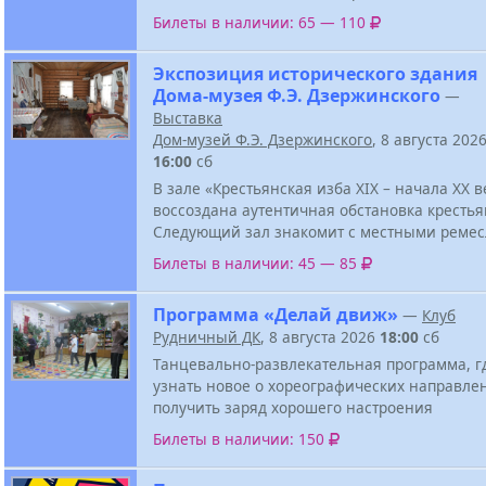
Билеты в наличии: 65 — 110
Экспозиция исторического здания
Дома-музея Ф.Э. Дзержинского
—
Выставка
Дом-музей Ф.Э. Дзержинского
, 8 августа 202
16:00
сб
В зале «Крестьянская изба XIX – начала XX в
воссоздана аутентичная обстановка крестья
Следующий зал знакомит с местными реме
Билеты в наличии: 45 — 85
Программа «Делай движ»
—
Клуб
Рудничный ДК
, 8 августа 2026
18:00
сб
Танцевально-развлекательная программа, г
узнать новое о хореографических направле
получить заряд хорошего настроения
Билеты в наличии: 150