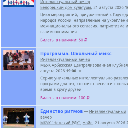
Интеллектуальный вечер
Белорецкий Дом культуры
, 21 августа 2026
1
Цикл мероприятий, приуроченный к Году ед
народов России, направленые на укреплен
межнационального согласия, патриотизма 
взаимопонимания
Билеты в наличии: 50
Программа. Школьный микс
—
Интеллектуальный вечер
МБУК Арбажская Централизованная клубная
августа 2026
19:00
пт
Серию уникальных интеллектуально-развле
программ для тех, кто хочет весело и с поль
время в кругу друзей
Билеты в наличии: 100
Единство ритмов
—
Интеллектуальный
вечер
МКУК "Немский РДК"
,
фойе
, 21 августа 2026