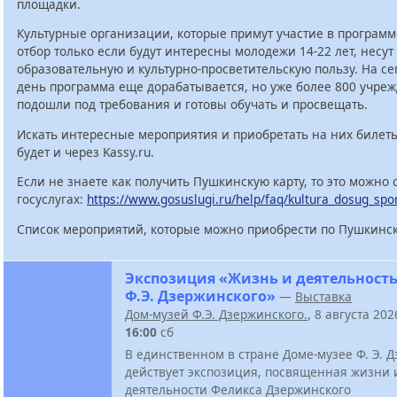
площадки.
Культурные организации, которые примут участие в программ
отбор только если будут интересны молодежи 14-22 лет, несут
образовательную и культурно-просветительскую пользу. На с
день программа еще дорабатывается, но уже более 800 учре
подошли под требования и готовы обучать и просвещать.
Искать интересные мероприятия и приобретать на них билет
будет и через Kassy.ru.
Если не знаете как получить Пушкинскую карту, то это можно 
госуслугах:
https://www.gosuslugi.ru/help/faq/kultura_dosug_spo
Список мероприятий, которые можно приобрести по Пушкинск
Экспозиция «Жизнь и деятельност
Ф.Э. Дзержинского»
—
Выставка
Дом-музей Ф.Э. Дзержинского.
, 8 августа 20
16:00
сб
В единственном в стране Доме-музее Ф. Э. 
действует экспозиция, посвященная жизни 
деятельности Феликса Дзержинского