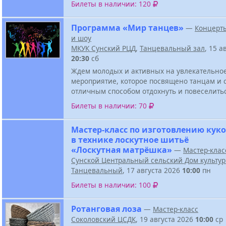
Билеты в наличии: 120
Программа «Мир танцев»
—
Концерт
и шоу
МКУК Сунский РЦД
,
Танцевальный зал
, 15 а
20:30
сб
Ждем молодых и активных на увлекательно
мероприятие, которое посвящено танцам и 
отличным способом отдохнуть и повеселить
Билеты в наличии: 70
Мастер-класс по изготовлению кук
в технике лоскутное шитьё
«Лоскутная матрёшка»
—
Мастер-клас
Сунской Центральный сельский Дом культу
Танцевальный
, 17 августа 2026
10:00
пн
Билеты в наличии: 100
Ротанговая лоза
—
Мастер-класс
Соколовский ЦСДК
, 19 августа 2026
10:00
ср