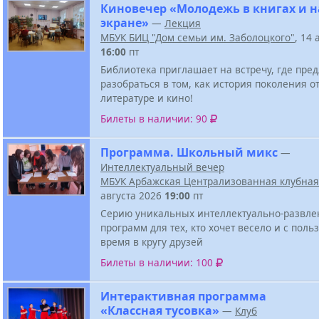
Киновечер «Молодежь в книгах и н
экране»
—
Лекция
МБУК БИЦ "Дом семьи им. Заболоцкого"
, 14 
16:00
пт
Библиотека приглашает на встречу, где пре
разобраться в том, как история поколения о
литературе и кино!
Билеты в наличии: 90
Программа. Школьный микс
—
Интеллектуальный вечер
МБУК Арбажская Централизованная клубная
августа 2026
19:00
пт
Серию уникальных интеллектуально-развле
программ для тех, кто хочет весело и с поль
время в кругу друзей
Билеты в наличии: 100
Интерактивная программа
«Классная тусовка»
—
Клуб