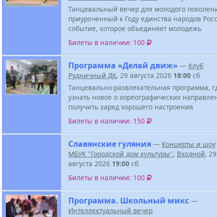
Танцевальный вечер для молодого поколен
приуроченный к Году единства народов Росс
событие, которое объединяет молодежь
Билеты в наличии: 100
Программа «Делай движ»
—
Клуб
Рудничный ДК
, 29 августа 2026
18:00
сб
Танцевально-развлекательная программа, г
узнать новое о хореографических направле
получить заряд хорошего настроения
Билеты в наличии: 150
Славянские гуляния
—
Концерты и шоу
МБУК "Городской дом культуры"
,
Входной
, 29
августа 2026
19:00
сб
Билеты в наличии: 100
Программа. Школьный микс
—
Интеллектуальный вечер