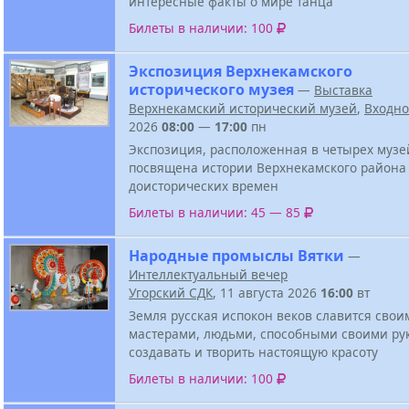
интересные факты о мире танца
Билеты в наличии: 100
Экспозиция Верхнекамского
исторического музея
—
Выставка
Верхнекамский исторический музей
,
Входн
2026
08:00
—
17:00
пн
Экспозиция, расположенная в четырех музе
посвящена истории Верхнекамского района
доисторических времен
Билеты в наличии: 45 — 85
Народные промыслы Вятки
—
Интеллектуальный вечер
Угорский СДК
, 11 августа 2026
16:00
вт
Земля русская испокон веков славится свои
мастерами, людьми, способными своими ру
создавать и творить настоящую красоту
Билеты в наличии: 100