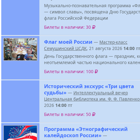
Музыкально-познавательная программа «Ф
— символ славы», посвящена Дню Государс
флага Российской Федерации
Билеты в наличии: 30
Флаг моей России
—
Мастер-класс
Семушинский ЦСДК
, 21 августа 2026
14:00
п
День Государственного флага — праздник, к
неотъемлемой частью национального кален
Билеты в наличии: 100
Исторический экскурс «Три цвета
судьбы»
—
Интеллектуальный вечер
Центральная библиотека им. Ф. Ф. Павленк
2026
14:00
пт
Билеты в наличии: 50
Программа «Этнографический
калейдоскоп России»
—