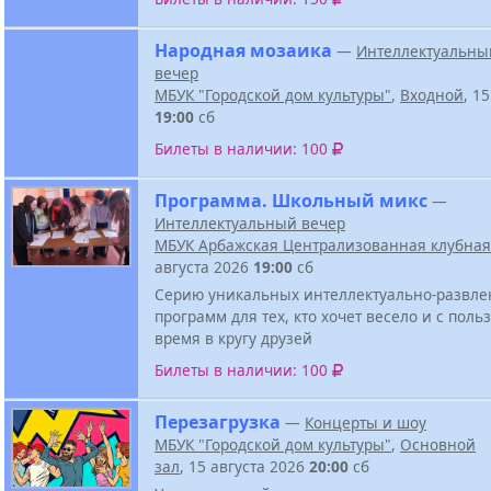
Народная мозаика
—
Интеллектуальны
вечер
МБУК "Городской дом культуры"
,
Входной
, 1
19:00
сб
Билеты в наличии: 100
Программа. Школьный микс
—
Интеллектуальный вечер
МБУК Арбажская Централизованная клубная
августа 2026
19:00
сб
Серию уникальных интеллектуально-развле
программ для тех, кто хочет весело и с поль
время в кругу друзей
Билеты в наличии: 100
Перезагрузка
—
Концерты и шоу
МБУК "Городской дом культуры"
,
Основной
зал
, 15 августа 2026
20:00
сб