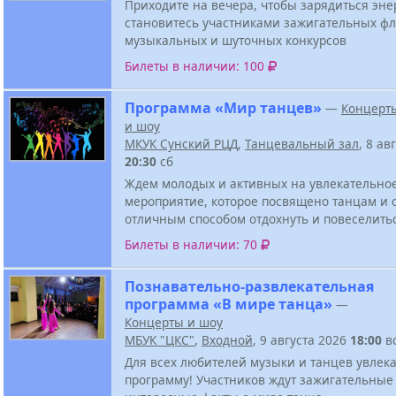
Приходите на вечера, чтобы зарядиться эне
становитесь участниками зажигательных ф
музыкальных и шуточных конкурсов
Билеты в наличии: 100
Программа «Мир танцев»
—
Концерт
и шоу
МКУК Сунский РЦД
,
Танцевальный зал
, 8 ав
20:30
сб
Ждем молодых и активных на увлекательно
мероприятие, которое посвящено танцам и 
отличным способом отдохнуть и повеселить
Билеты в наличии: 70
Познавательно-развлекательная
программа «В мире танца»
—
Концерты и шоу
МБУК "ЦКС"
,
Входной
, 9 августа 2026
18:00
в
Для всех любителей музыки и танцев увлек
программу! Участников ждут зажигательные