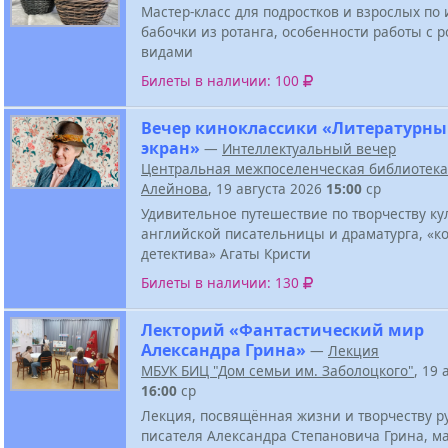
Мастер-класс для подростков и взрослых по
бабочки из ротанга, особенности работы с р
видами
Билеты в наличии: 100
Вечер киноклассики «Литературн
экран»
—
Интеллектуальный вечер
Центральная межпоселенческая библиотека 
Алейнова
, 19 августа 2026
15:00
ср
Удивительное путешествие по творчеству ку
английской писательницы и драматурга, «к
детектива» Агаты Кристи
Билеты в наличии: 130
Лекторий «Фантастический мир
Александра Грина»
—
Лекция
МБУК БИЦ "Дом семьи им. Заболоцкого"
, 19 
16:00
ср
Лекция, посвящённая жизни и творчеству р
писателя Александра Степановича Грина, м