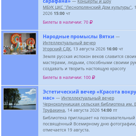
сарафана»
—
Концерты и шоу
МБУК ЦКС "Леснополянский Дом культуры"
, 
2026
15:00
чт
Билеты в наличии: 70
Народные промыслы Вятки
—
Интеллектуальный вечер
Угорский СДК
, 13 августа 2026
16:00
чт
Земля русская испокон веков славится свои
мастерами, людьми, способными своими ру
создавать и творить настоящую красоту
Билеты в наличии: 100
Эстетический вечер «Красота вокру
нас»
—
Интеллектуальный вечер
Чернохолуницкая сельская библиотека им. В
Труфакина
, 14 августа 2026
14:00
пт
Библиотека приглашает на познавательный 
посвящённый Всемирному дню фотографии,
отмечается 19 августа.