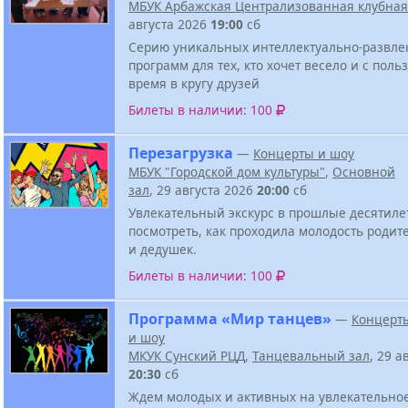
МБУК Арбажская Централизованная клубная
августа 2026
19:00
сб
Серию уникальных интеллектуально-развле
программ для тех, кто хочет весело и с поль
время в кругу друзей
Билеты в наличии: 100
Перезагрузка
—
Концерты и шоу
МБУК "Городской дом культуры"
,
Основной
зал
, 29 августа 2026
20:00
сб
Увлекательный экскурс в прошлые десятиле
посмотреть, как проходила молодость родит
и дедушек.
Билеты в наличии: 100
Программа «Мир танцев»
—
Концерт
и шоу
МКУК Сунский РЦД
,
Танцевальный зал
, 29 а
20:30
сб
Ждем молодых и активных на увлекательно