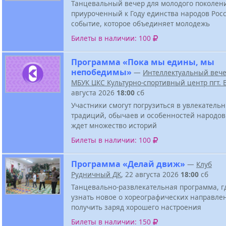
Танцевальный вечер для молодого поколен
приуроченный к Году единства народов Росс
событие, которое объединяет молодежь
Билеты в наличии: 100
Программа «Пока мы едины, мы
непобедимы»
—
Интеллектуальный веч
МБУК ЦКС Культурно-спортивный центр пгт.
августа 2026
18:00
сб
Участники смогут погрузиться в увлекатель
традиций, обычаев и особенностей народов
ждет множество историй
Билеты в наличии: 100
Программа «Делай движ»
—
Клуб
Рудничный ДК
, 22 августа 2026
18:00
сб
Танцевально-развлекательная программа, г
узнать новое о хореографических направле
получить заряд хорошего настроения
Билеты в наличии: 150