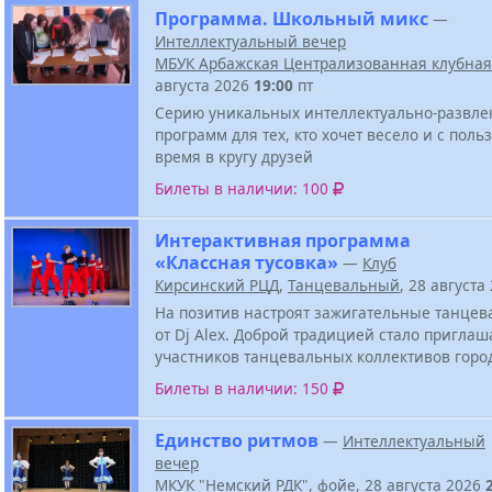
Программа. Школьный микс
—
Интеллектуальный вечер
МБУК Арбажская Централизованная клубная
августа 2026
19:00
пт
Серию уникальных интеллектуально-развле
программ для тех, кто хочет весело и с поль
время в кругу друзей
Билеты в наличии: 100
Интерактивная программа
«Классная тусовка»
—
Клуб
Кирсинский РЦД
,
Танцевальный
, 28 августа
На позитив настроят зажигательные танцев
от Dj Alex. Доброй традицией стало приглаш
участников танцевальных коллективов горо
Билеты в наличии: 150
Единство ритмов
—
Интеллектуальный
вечер
МКУК "Немский РДК"
,
фойе
, 28 августа 2026