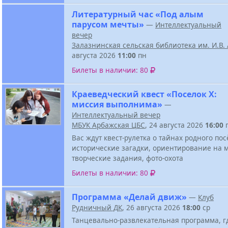
Литературный час «Под алым
парусом мечты»
—
Интеллектуальный
вечер
Залазнинская сельская библиотека им. И.В
августа 2026
11:00
пн
Билеты в наличии: 80
Краеведческий квест «Поселок Х:
миссия выполнима»
—
Интеллектуальный вечер
МБУК Арбажская ЦБС
, 24 августа 2026
16:00
Вас ждут квест-рулетка о тайнах родного пос
исторические загадки, ориентирование на м
творческие задания, фото-охота
Билеты в наличии: 80
Программа «Делай движ»
—
Клуб
Рудничный ДК
, 26 августа 2026
18:00
ср
Танцевально-развлекательная программа, г