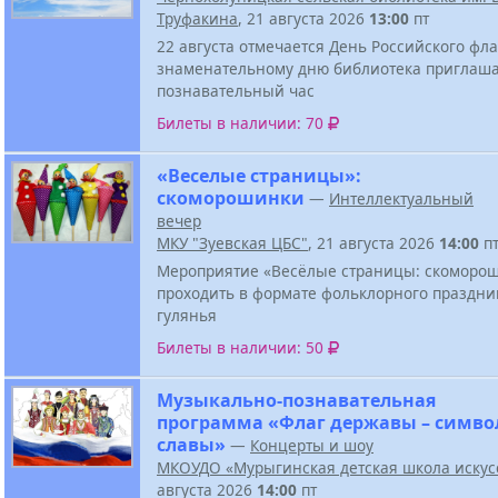
Труфакина
, 21 августа 2026
13:00
пт
22 августа отмечается День Российского фла
знаменательному дню библиотека приглаша
познавательный час
Билеты в наличии: 70
«Веселые страницы»:
скоморошинки
—
Интеллектуальный
вечер
МКУ "Зуевская ЦБС"
, 21 августа 2026
14:00
п
Мероприятие «Весёлые страницы: скоморош
проходить в формате фольклорного праздни
гулянья
Билеты в наличии: 50
Музыкально-познавательная
программа «Флаг державы – симво
славы»
—
Концерты и шоу
МКОУДО «Мурыгинская детская школа искус
августа 2026
14:00
пт