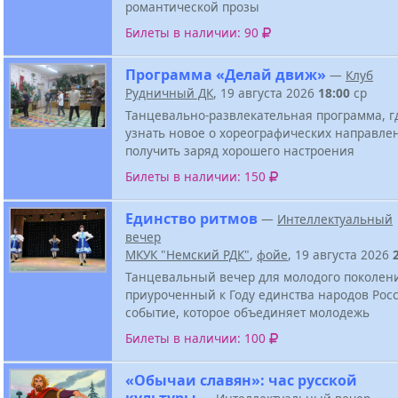
романтической прозы
Билеты в наличии: 90
Программа «Делай движ»
—
Клуб
Рудничный ДК
, 19 августа 2026
18:00
ср
Танцевально-развлекательная программа, г
узнать новое о хореографических направле
получить заряд хорошего настроения
Билеты в наличии: 150
Единство ритмов
—
Интеллектуальный
вечер
МКУК "Немский РДК"
,
фойе
, 19 августа 2026
Танцевальный вечер для молодого поколен
приуроченный к Году единства народов Росс
событие, которое объединяет молодежь
Билеты в наличии: 100
«Обычаи славян»: час русской
культуры