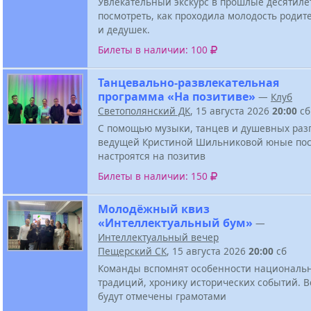
Увлекательный экскурс в прошлые десятиле
посмотреть, как проходила молодость родит
и дедушек.
Билеты в наличии: 100
Танцевально-развлекательная
программа «На позитиве»
—
Клуб
Светополянский ДК
, 15 августа 2026
20:00
сб
С помощью музыки, танцев и душевных разг
ведущей Кристиной Шильниковой юные пос
настроятся на позитив
Билеты в наличии: 150
Молодёжный квиз
«Интеллектуальный бум»
—
Интеллектуальный вечер
Пещерский СК
, 15 августа 2026
20:00
сб
Команды вспомнят особенности национальн
традиций, хронику исторических событий. В
будут отмечены грамотами