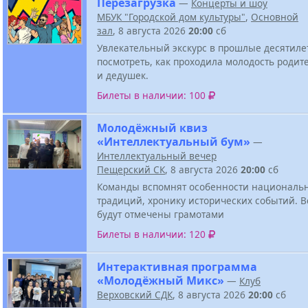
Перезагрузка
—
Концерты и шоу
МБУК "Городской дом культуры"
,
Основной
зал
, 8 августа 2026
20:00
сб
Увлекательный экскурс в прошлые десятиле
посмотреть, как проходила молодость родит
и дедушек.
Билеты в наличии: 100
Молодёжный квиз
«Интеллектуальный бум»
—
Интеллектуальный вечер
Пещерский СК
, 8 августа 2026
20:00
сб
Команды вспомнят особенности национальн
традиций, хронику исторических событий. В
будут отмечены грамотами
Билеты в наличии: 120
Интерактивная программа
«Молодёжный Микс»
—
Клуб
Верховский СДК
, 8 августа 2026
20:00
сб