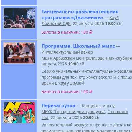
Танцевально-развлекательная
программа «Движение»
—
Клуб
Лойнский СДК
, 22 августа 2026
19:00
сб
Билеты в наличии: 180
Программа. Школьный микс
—
Интеллектуальный вечер
МБУК Арбажская Централизованная клубная
августа 2026
19:00
сб
Серию уникальных интеллектуально-развле
программ для тех, кто хочет весело и с поль
время в кругу друзей
Билеты в наличии: 100
Перезагрузка
—
Концерты и шоу
МБУК "Городской дом культуры"
,
Основной
зал
, 22 августа 2026
20:00
сб
Увлекательный экскурс в прошлые десятиле
посмотреть, как проходила молодость родит