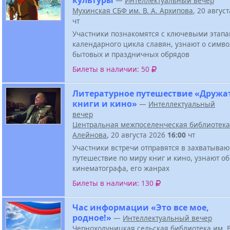
—
Интеллектуальный вечер
Мухинская СБФ им. В. А. Архипова
, 20 авгус
чт
Участники познакомятся с ключевыми этап
календарного цикла славян, узнают о симв
бытовых и праздничных обрядов
Билеты в наличии: 50
Литературное путешествие «Дружа
книги и кино»
—
Интеллектуальный
вечер
Центральная межпоселенческая библиотека 
Алейнова
, 20 августа 2026
16:00
чт
Участники встречи отправятся в захватыва
путешествие по миру книг и кино, узнают о
кинематографа, его жанрах
Билеты в наличии: 130
Час информации «Это все мое,
родное!»
—
Интеллектуальный вечер
Чернохолуницкая сельская библиотека им. В