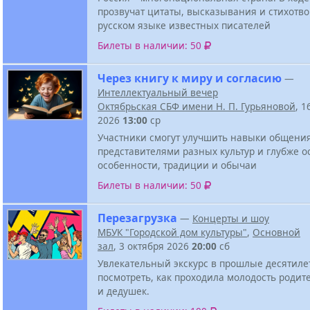
прозвучат цитаты, высказывания и стихотв
русском языке известных писателей
Билеты в наличии: 50
Через книгу к миру и согласию
—
Интеллектуальный вечер
Октябрьская СБФ имени Н. П. Гурьяновой
, 1
2026
13:00
ср
Участники смогут улучшить навыки общени
представителями разных культур и глубже о
особенности, традиции и обычаи
Билеты в наличии: 50
Перезагрузка
—
Концерты и шоу
МБУК "Городской дом культуры"
,
Основной
зал
, 3 октября 2026
20:00
сб
Увлекательный экскурс в прошлые десятиле
посмотреть, как проходила молодость родит
и дедушек.