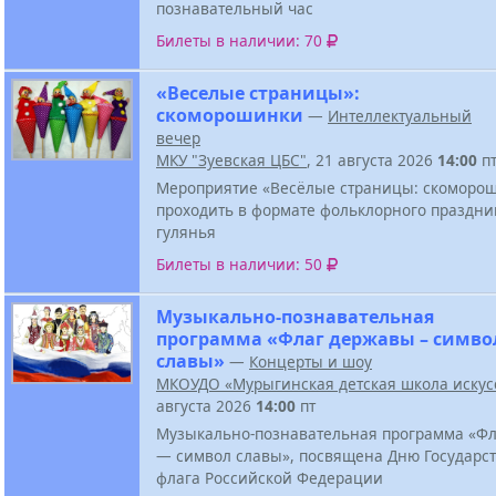
познавательный час
Билеты в наличии: 70
«Веселые страницы»:
скоморошинки
—
Интеллектуальный
вечер
МКУ "Зуевская ЦБС"
, 21 августа 2026
14:00
п
Мероприятие «Весёлые страницы: скоморош
проходить в формате фольклорного праздни
гулянья
Билеты в наличии: 50
Музыкально-познавательная
программа «Флаг державы – симво
славы»
—
Концерты и шоу
МКОУДО «Мурыгинская детская школа искус
августа 2026
14:00
пт
Музыкально-познавательная программа «Ф
— символ славы», посвящена Дню Государс
флага Российской Федерации