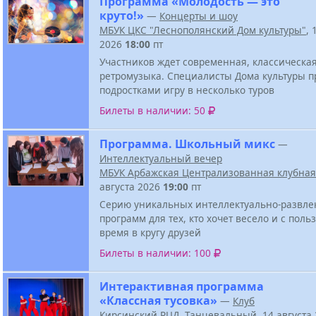
Программа «Молодость — это
круто!»
—
Концерты и шоу
МБУК ЦКС "Леснополянский Дом культуры"
, 
2026
18:00
пт
Участников ждет современная, классическая
ретромузыка. Специалисты Дома культуры п
подростками игру в несколько туров
Билеты в наличии: 50
Программа. Школьный микс
—
Интеллектуальный вечер
МБУК Арбажская Централизованная клубная
августа 2026
19:00
пт
Серию уникальных интеллектуально-развле
программ для тех, кто хочет весело и с поль
время в кругу друзей
Билеты в наличии: 100
Интерактивная программа
«Классная тусовка»
—
Клуб
Кирсинский РЦД
,
Танцевальный
, 14 августа