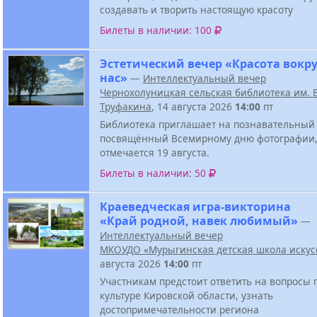
создавать и творить настоящую красоту
Билеты в наличии: 100
Эстетический вечер «Красота вокру
нас»
—
Интеллектуальный вечер
Чернохолуницкая сельская библиотека им. В
Труфакина
, 14 августа 2026
14:00
пт
Библиотека приглашает на познавательный 
посвящённый Всемирному дню фотографии,
отмечается 19 августа.
Билеты в наличии: 50
Краеведческая игра-викторина
«Край родной, навек любимый»
—
Интеллектуальный вечер
МКОУДО «Мурыгинская детская школа искус
августа 2026
14:00
пт
Участникам предстоит ответить на вопросы 
культуре Кировской области, узнать
достопримечательности региона