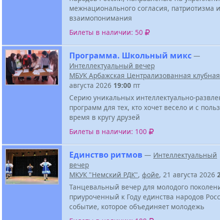
межнационального согласия, патриотизма 
взаимопонимания
Билеты в наличии: 50
Программа. Школьный микс
—
Интеллектуальный вечер
МБУК Арбажская Централизованная клубная
августа 2026
19:00
пт
Серию уникальных интеллектуально-развле
программ для тех, кто хочет весело и с поль
время в кругу друзей
Билеты в наличии: 100
Единство ритмов
—
Интеллектуальный
вечер
МКУК "Немский РДК"
,
фойе
, 21 августа 2026
Танцевальный вечер для молодого поколен
приуроченный к Году единства народов Росс
событие, которое объединяет молодежь