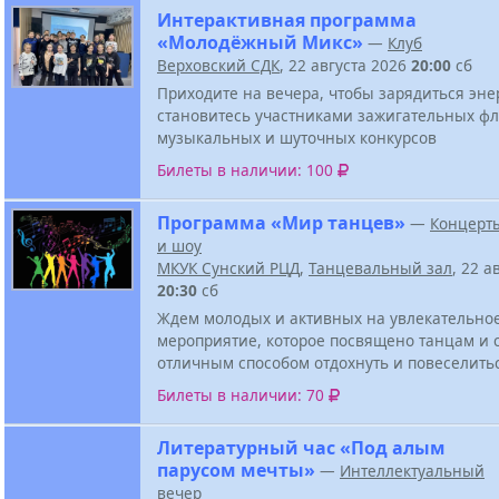
Интерактивная программа
«Молодёжный Микс»
—
Клуб
Верховский СДК
, 22 августа 2026
20:00
сб
Приходите на вечера, чтобы зарядиться эне
становитесь участниками зажигательных ф
музыкальных и шуточных конкурсов
Билеты в наличии: 100
Программа «Мир танцев»
—
Концерт
и шоу
МКУК Сунский РЦД
,
Танцевальный зал
, 22 а
20:30
сб
Ждем молодых и активных на увлекательно
мероприятие, которое посвящено танцам и 
отличным способом отдохнуть и повеселить
Билеты в наличии: 70
Литературный час «Под алым
парусом мечты»
—
Интеллектуальный
вечер