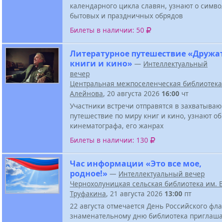
календарного цикла славян, узнают о симв
бытовых и праздничных обрядов
Билеты в наличии: 50
Литературное путешествие «Дружа
книги и кино»
—
Интеллектуальный
вечер
Центральная межпоселенческая библиотека 
Алейнова
, 20 августа 2026
16:00
чт
Участники встречи отправятся в захватыва
путешествие по миру книг и кино, узнают о
кинематографа, его жанрах
Билеты в наличии: 130
Час информации «Это все мое,
родное!»
—
Интеллектуальный вечер
Чернохолуницкая сельская библиотека им. В
Труфакина
, 21 августа 2026
13:00
пт
22 августа отмечается День Российского фла
знаменательному дню библиотека приглаша