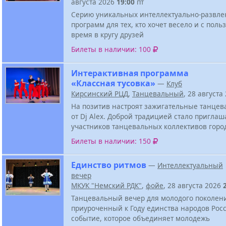
августа 2026
19:00
пт
Серию уникальных интеллектуально-развле
программ для тех, кто хочет весело и с поль
время в кругу друзей
Билеты в наличии: 100
Интерактивная программа
«Классная тусовка»
—
Клуб
Кирсинский РЦД
,
Танцевальный
, 28 августа
На позитив настроят зажигательные танцев
от Dj Alex. Доброй традицией стало приглаш
участников танцевальных коллективов горо
Билеты в наличии: 150
Единство ритмов
—
Интеллектуальный
вечер
МКУК "Немский РДК"
,
фойе
, 28 августа 2026
Танцевальный вечер для молодого поколен
приуроченный к Году единства народов Росс
событие, которое объединяет молодежь