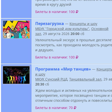
время в кругу друзей
Билеты в наличии: 100
Перезагрузка
—
Концерты и шоу
МБУК "Городской дом культуры"
,
Основной
зал
, 29 августа 2026
20:00
сб
Увлекательный экскурс в прошлые десятиле
посмотреть, как проходила молодость родит
и дедушек.
Билеты в наличии: 100
Программа «Мир танцев»
—
Концерт
и шоу
МКУК Сунский РЦД
,
Танцевальный зал
, 29 а
20:30
сб
Ждем молодых и активных на увлекательно
мероприятие, которое посвящено танцам и 
отличным способом отдохнуть и повеселить
Билеты в наличии: 70