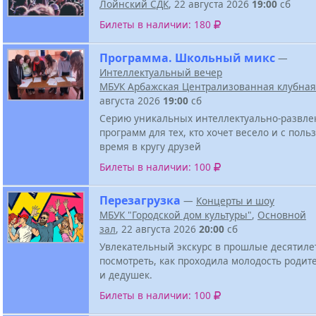
Лойнский СДК
, 22 августа 2026
19:00
сб
Билеты в наличии: 180
Программа. Школьный микс
—
Интеллектуальный вечер
МБУК Арбажская Централизованная клубная
августа 2026
19:00
сб
Серию уникальных интеллектуально-развле
программ для тех, кто хочет весело и с поль
время в кругу друзей
Билеты в наличии: 100
Перезагрузка
—
Концерты и шоу
МБУК "Городской дом культуры"
,
Основной
зал
, 22 августа 2026
20:00
сб
Увлекательный экскурс в прошлые десятиле
посмотреть, как проходила молодость родит
и дедушек.
Билеты в наличии: 100