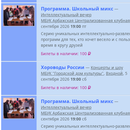
Программа. Школьный микс
—
Интеллектуальный вечер
МБУК Арбажская Централизованная клубная
сентября 2026
19:00
пт
Серию уникальных интеллектуально-развле
программ для тех, кто хочет весело и с поль
время в кругу друзей
Билеты в наличии: 100
Хороводы России
—
Концерты и шоу
МБУК "Городской дом культуры"
,
Входной
, 5
сентября 2026
19:00
сб
Билеты в наличии: 100
Программа. Школьный микс
—
Интеллектуальный вечер
МБУК Арбажская Централизованная клубная
сентября 2026
19:00
сб
Серию уникальных интеллектуально-развле