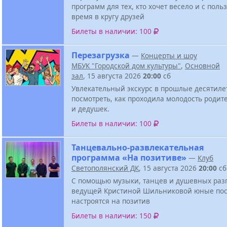
программ для тех, кто хочет весело и с поль
время в кругу друзей
Билеты в наличии: 100
Перезагрузка
—
Концерты и шоу
МБУК "Городской дом культуры"
,
Основной
зал
, 15 августа 2026
20:00
сб
Увлекательный экскурс в прошлые десятиле
посмотреть, как проходила молодость родит
и дедушек.
Билеты в наличии: 100
Танцевально-развлекательная
программа «На позитиве»
—
Клуб
Светополянский ДК
, 15 августа 2026
20:00
сб
С помощью музыки, танцев и душевных разг
ведущей Кристиной Шильниковой юные пос
настроятся на позитив
Билеты в наличии: 150