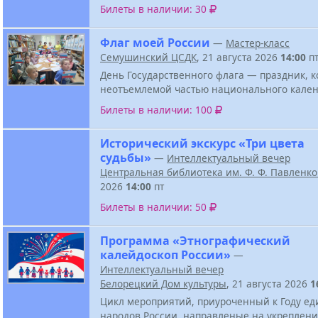
Билеты в наличии: 30
Флаг моей России
—
Мастер-класс
Семушинский ЦСДК
, 21 августа 2026
14:00
п
День Государственного флага — праздник, к
неотъемлемой частью национального кален
Билеты в наличии: 100
Исторический экскурс «Три цвета
судьбы»
—
Интеллектуальный вечер
Центральная библиотека им. Ф. Ф. Павленк
2026
14:00
пт
Билеты в наличии: 50
Программа «Этнографический
калейдоскоп России»
—
Интеллектуальный вечер
Белорецкий Дом культуры
, 21 августа 2026
1
Цикл мероприятий, приуроченный к Году ед
народов России, направленые на укреплен