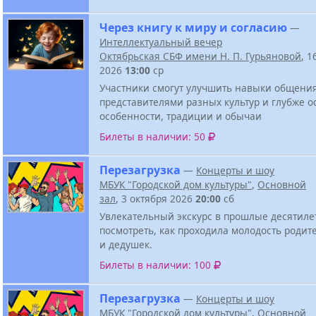
Через книгу к миру и согласию
—
Интеллектуальный вечер
Октябрьская СБФ имени Н. П. Гурьяновой
, 1
2026
13:00
ср
Участники смогут улучшить навыки общени
представителями разных культур и глубже о
особенности, традиции и обычаи
Билеты в наличии: 50
Перезагрузка
—
Концерты и шоу
МБУК "Городской дом культуры"
,
Основной
зал
, 3 октября 2026
20:00
сб
Увлекательный экскурс в прошлые десятиле
посмотреть, как проходила молодость родит
и дедушек.
Билеты в наличии: 100
Перезагрузка
—
Концерты и шоу
МБУК "Городской дом культуры"
,
Основной