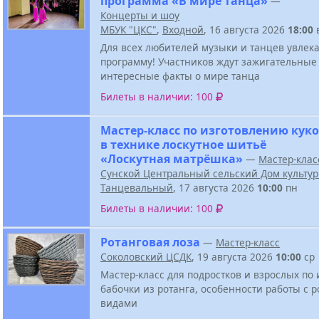
программа «В мире танца»
—
Концерты и шоу
МБУК "ЦКС"
,
Входной
, 16 августа 2026
18:00
Для всех любителей музыки и танцев увлек
программу! Участников ждут зажигательные
интересные факты о мире танца
Билеты в наличии: 100
Мастер-класс по изготовлению кук
в технике лоскутное шитьё
«Лоскутная матрёшка»
—
Мастер-клас
Сунской Центральный сельский Дом культу
Танцевальный
, 17 августа 2026
10:00
пн
Билеты в наличии: 100
Ротанговая лоза
—
Мастер-класс
Соколовский ЦСДК
, 19 августа 2026
10:00
ср
Мастер-класс для подростков и взрослых по
бабочки из ротанга, особенности работы с р
видами