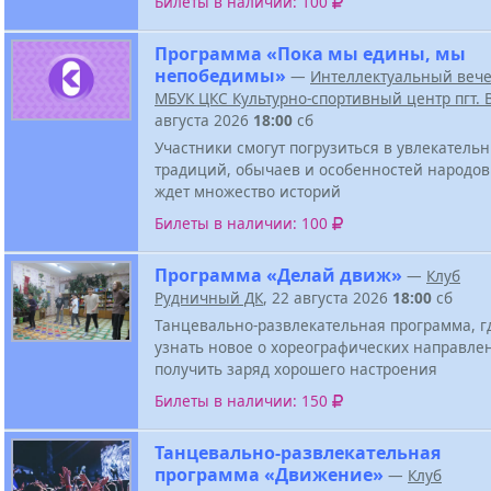
Билеты в наличии: 100
Программа «Пока мы едины, мы
непобедимы»
—
Интеллектуальный веч
МБУК ЦКС Культурно-спортивный центр пгт.
августа 2026
18:00
сб
Участники смогут погрузиться в увлекатель
традиций, обычаев и особенностей народов
ждет множество историй
Билеты в наличии: 100
Программа «Делай движ»
—
Клуб
Рудничный ДК
, 22 августа 2026
18:00
сб
Танцевально-развлекательная программа, г
узнать новое о хореографических направле
получить заряд хорошего настроения
Билеты в наличии: 150
Танцевально-развлекательная
программа «Движение»
—
Клуб