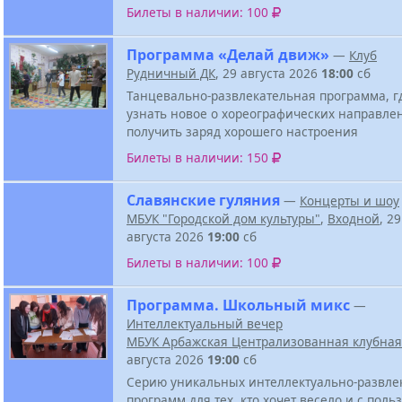
Билеты в наличии: 100
Программа «Делай движ»
—
Клуб
Рудничный ДК
, 29 августа 2026
18:00
сб
Танцевально-развлекательная программа, г
узнать новое о хореографических направле
получить заряд хорошего настроения
Билеты в наличии: 150
Славянские гуляния
—
Концерты и шоу
МБУК "Городской дом культуры"
,
Входной
, 29
августа 2026
19:00
сб
Билеты в наличии: 100
Программа. Школьный микс
—
Интеллектуальный вечер
МБУК Арбажская Централизованная клубная
августа 2026
19:00
сб
Серию уникальных интеллектуально-развле
программ для тех, кто хочет весело и с поль