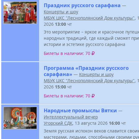
Праздник русского сарафана
—
Концерты и шоу
МБУК ЦКС "Леснополянский Дом культуры"
, 
2026
13:00
чт
Это мероприятие – яркое и красочное путеш
народных традиций, где каждый сможет при
истории и эстетике русского сарафана
Билеты в наличии: 70
Программа «Праздник русского
сарафана»
—
Концерты и шоу
МБУК ЦКС "Леснополянский Дом культуры"
, 
2026
15:00
чт
Билеты в наличии: 70
Народные промыслы Вятки
—
Интеллектуальный вечер
Угорский СДК
, 13 августа 2026
16:00
чт
Земля русская испокон веков славится свои
мастерами, людьми, способными своими ру