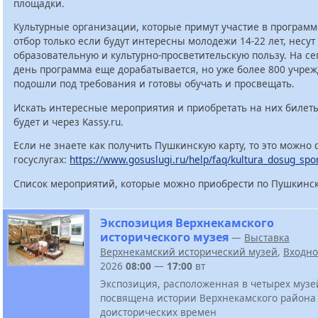
площадки.
Культурные организации, которые примут участие в программ
отбор только если будут интересны молодежи 14-22 лет, несут
образовательную и культурно-просветительскую пользу. На с
день программа еще дорабатывается, но уже более 800 учре
подошли под требования и готовы обучать и просвещать.
Искать интересные мероприятия и приобретать на них билет
будет и через Kassy.ru.
Если не знаете как получить Пушкинскую карту, то это можно 
госуслугах:
https://www.gosuslugi.ru/help/faq/kultura_dosug_spo
Список мероприятий, которые можно приобрести по Пушкинск
Экспозиция Верхнекамского
исторического музея
—
Выставка
Верхнекамский исторический музей
,
Входн
2026
08:00
—
17:00
вт
Экспозиция, расположенная в четырех музе
посвящена истории Верхнекамского района
доисторических времен