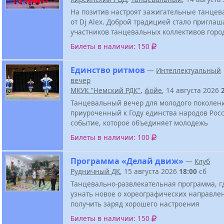
На позитив настроят зажигательные танцев
от Dj Alex. Доброй традицией стало приглаш
участников танцевальных коллективов горо
Билеты в наличии: 150
Единство ритмов
—
Интеллектуальный
вечер
МКУК "Немский РДК"
,
фойе
, 14 августа 2026
Танцевальный вечер для молодого поколен
приуроченный к Году единства народов Росс
событие, которое объединяет молодежь
Билеты в наличии: 100
Программа «Делай движ»
—
Клуб
Рудничный ДК
, 15 августа 2026
18:00
сб
Танцевально-развлекательная программа, г
узнать новое о хореографических направле
получить заряд хорошего настроения
Билеты в наличии: 150