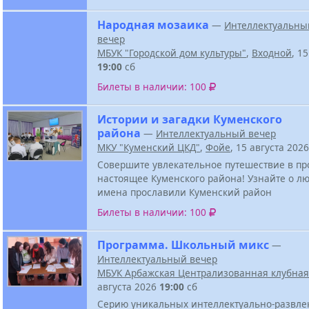
Народная мозаика
—
Интеллектуальны
вечер
МБУК "Городской дом культуры"
,
Входной
, 1
19:00
сб
Билеты в наличии: 100
Истории и загадки Куменского
района
—
Интеллектуальный вечер
МКУ "Куменский ЦКД"
,
Фойе
, 15 августа 202
Совершите увлекательное путешествие в п
настоящее Куменского района! Узнайте о лю
имена прославили Куменский район
Билеты в наличии: 100
Программа. Школьный микс
—
Интеллектуальный вечер
МБУК Арбажская Централизованная клубная
августа 2026
19:00
сб
Серию уникальных интеллектуально-развле