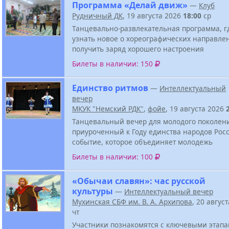
Программа «Делай движ»
—
Клуб
Рудничный ДК
, 19 августа 2026
18:00
ср
Танцевально-развлекательная программа, г
узнать новое о хореографических направле
получить заряд хорошего настроения
Билеты в наличии: 150
Единство ритмов
—
Интеллектуальный
вечер
МКУК "Немский РДК"
,
фойе
, 19 августа 2026
Танцевальный вечер для молодого поколен
приуроченный к Году единства народов Росс
событие, которое объединяет молодежь
Билеты в наличии: 100
«Обычаи славян»: час русской
культуры
—
Интеллектуальный вечер
Мухинская СБФ им. В. А. Архипова
, 20 авгус
чт
Участники познакомятся с ключевыми этап