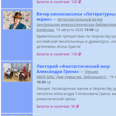
Билеты в наличии: 100
Вечер киноклассики «Литературн
экран»
—
Интеллектуальный вечер
Центральная межпоселенческая библиотека 
Алейнова
, 19 августа 2026
15:00
ср
Удивительное путешествие по творчеству ку
английской писательницы и драматурга, «к
детектива» Агаты Кристи
Билеты в наличии: 130
Лекторий «Фантастический мир
Александра Грина»
—
Лекция
МБУК БИЦ "Дом семьи им. Заболоцкого"
, 19 
16:00
ср
Лекция, посвящённая жизни и творчеству р
писателя Александра Степановича Грина, м
романтической прозы
Билеты в наличии: 90