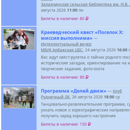
Залазнинская сельская библиотека им. И.В
августа 2026
11:00
пн
Билеты в наличии: 80
Краеведческий квест «Поселок Х:
миссия выполнима»
—
Интеллектуальный вечер
МБУК Арбажская ЦБС
, 24 августа 2026
16:00
Вас ждут квест-рулетка о тайнах родного пос
исторические загадки, ориентирование на м
творческие задания, фото-охота
Билеты в наличии: 80
Программа «Делай движ»
—
Клуб
Рудничный ДК
, 26 августа 2026
18:00
ср
Танцевально-развлекательная программа, г
узнать новое о хореографических направле
получить заряд хорошего настроения
Билеты в наличии: 150