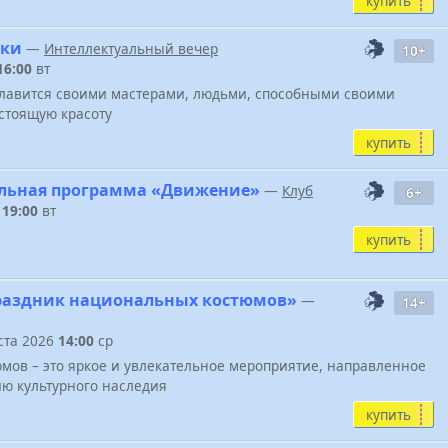
купить
тки
—
Интеллектуальный вечер
10+
16:00
вт
славится своими мастерами, людьми, способными своими
астоящую красоту
купить
ельная программа «Движение»
—
Клуб
6+
6
19:00
вт
купить
раздник национальных костюмов»
—
14+
уста 2026
14:00
ср
ов – это яркое и увлекательное мероприятие, направленное
ю культурного наследия
купить