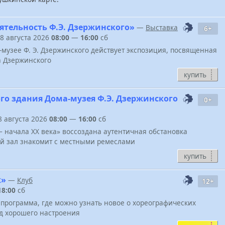
ятельность Ф.Э. Дзержинского»
—
Выставка
6+
 8 августа 2026
08:00
—
16:00
сб
-музее Ф. Э. Дзержинского действует экспозиция, посвященная
а Дзержинского
купить
го здания Дома-музея Ф.Э. Дзержинского
0+
 8 августа 2026
08:00
—
16:00
сб
 – начала XX века» воссоздана аутентичная обстановка
ий зал знакомит с местными ремеслами
купить
ж»
—
Клуб
12+
18:00
сб
программа, где можно узнать новое о хореографических
д хорошего настроения