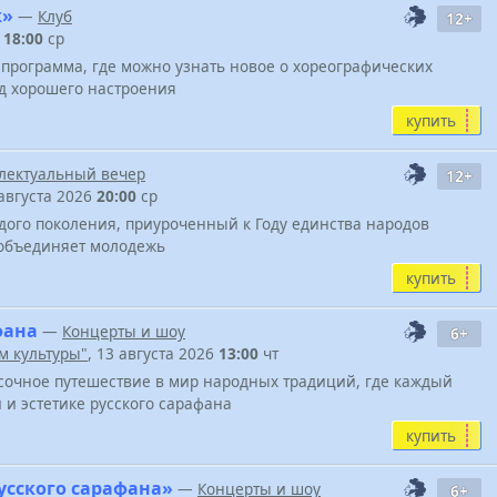
ж»
—
Клуб
12+
6
18:00
ср
программа, где можно узнать новое о хореографических
д хорошего настроения
купить
лектуальный вечер
12+
 августа 2026
20:00
ср
ого поколения, приуроченный к Году единства народов
е объединяет молодежь
купить
фана
—
Концерты и шоу
6+
м культуры"
, 13 августа 2026
13:00
чт
асочное путешествие в мир народных традиций, где каждый
 и эстетике русского сарафана
купить
усского сарафана»
—
Концерты и шоу
6+