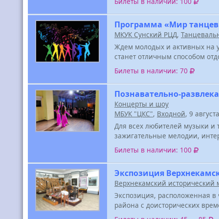
Билеты в наличии: 100
Программа «Мир танцев
МКУК Сунский РЦД
,
Танцеваль
Ждем молодых и активных на 
станет отличным способом отд
Билеты в наличии: 70
Познавательно-развлека
Концерты и шоу
МБУК "ЦКС"
,
Входной
, 9 август
Для всех любителей музыки и 
зажигательные мелодии, инте
Билеты в наличии: 100
Экспозиция Верхнекамск
Верхнекамский исторический 
Экспозиция, расположенная в 
района с доисторических врем