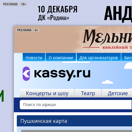
РЕКЛАМА
18+
РЕКЛАМА
РЕКЛАМА
12+
6+
Новости
О компании
Для организаторов
Бил
Концерты и шоу
Театр
Детские
Пушкинская карта