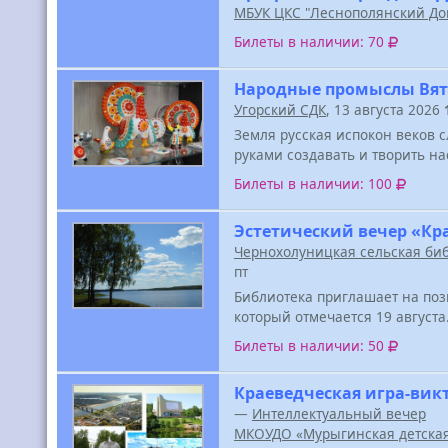
МБУК ЦКС "Леснополянский До
Билеты в наличии: 70
Народные промыслы Вя
Угорский СДК
, 13 августа 2026
Земля русская испокон веков 
руками создавать и творить н
Билеты в наличии: 100
Эстетический вечер «Кра
Чернохолуницкая сельская биб
пт
Библиотека приглашает на по
который отмечается 19 августа
Билеты в наличии: 50
Краеведческая игра-вик
—
Интеллектуальный вечер
МКОУДО «Мурыгинская детская