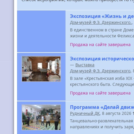
Экспозиция «Жизнь и де
Дом-музей Ф.Э. Дзержинского.
,
В единственном в стране Доме
жизни и деятельности Феликс
Продажа на сайте завершена
Экспозиция историческо
—
Выставка
Дом-музей Ф.Э. Дзержинского
,
В зале «Крестьянская изба XIX
крестьянского быта. Следующ
Продажа на сайте завершена
Программа «Делай дви
Рудничный ДК
, 8 августа 2026
Танцевально-развлекательная 
направлениях и получить заря