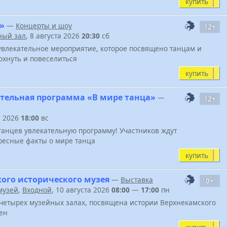
купить
»
—
Концерты и шоу
12+
ный зал
, 8 августа 2026
20:30
сб
увлекательное мероприятие, которое посвящено танцам и
охнуть и повеселиться
купить
тельная программа «В мире танца»
—
12+
а 2026
18:00
вс
танцев увлекательную программу! Участников ждут
ресные факты о мире танца
купить
ого исторического музея
—
Выставка
0+
музей
,
Входной
, 10 августа 2026
08:00
—
17:00
пн
четырех музейных залах, посвящена истории Верхнекамского
ен