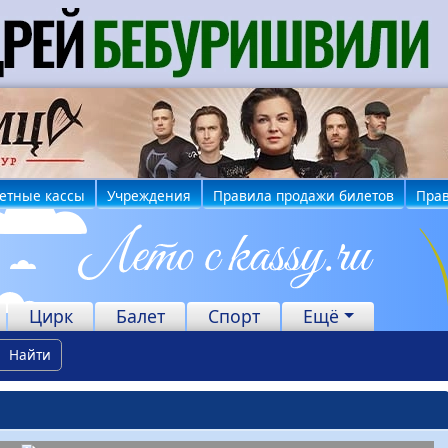
етные кассы
Учреждения
Правила продажи билетов
Прав
Цирк
Балет
Спорт
Ещё
Найти