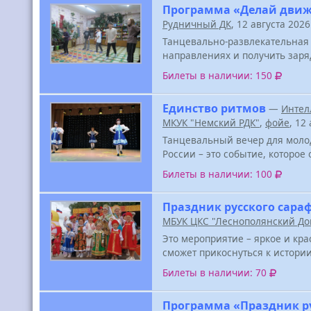
Программа «Делай дви
Рудничный ДК
, 12 августа 202
Танцевально-развлекательная 
направлениях и получить заря
Билеты в наличии: 150
Единство ритмов
—
Интел
МКУК "Немский РДК"
,
фойе
, 12
Танцевальный вечер для молод
России – это событие, которо
Билеты в наличии: 100
Праздник русского сара
МБУК ЦКС "Леснополянский До
Это мероприятие – яркое и кр
сможет прикоснуться к истории
Билеты в наличии: 70
Программа «Праздник р