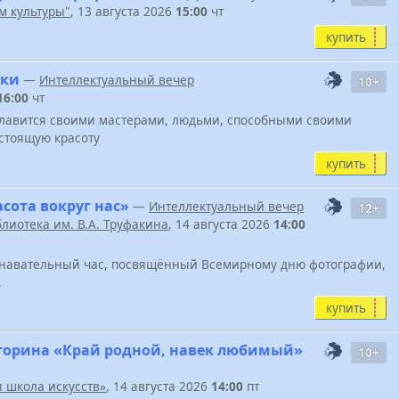
м культуры"
, 13 августа 2026
15:00
чт
купить
тки
—
Интеллектуальный вечер
10+
16:00
чт
славится своими мастерами, людьми, способными своими
астоящую красоту
купить
сота вокруг нас»
—
Интеллектуальный вечер
12+
лиотека им. В.А. Труфакина
, 14 августа 2026
14:00
знавательный час, посвящённый Всемирному дню фотографии,
.
купить
торина «Край родной, навек любимый»
10+
 школа искусств»
, 14 августа 2026
14:00
пт