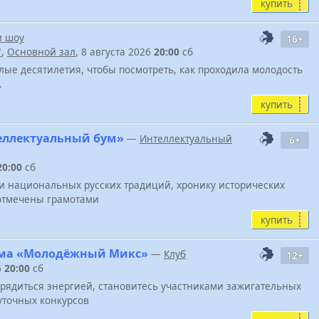
купить
и шоу
16+
"
,
Основной зал
, 8 августа 2026
20:00
сб
лые десятилетия, чтобы посмотреть, как проходила молодость
.
купить
еллектуальный бум»
—
Интеллектуальный
6+
20:00
сб
и национальных русских традиций, хронику исторических
 отмечены грамотами
купить
мма «Молодёжный Микс»
—
Клуб
12+
6
20:00
сб
арядиться энергией, становитесь участниками зажигательных
точных конкурсов