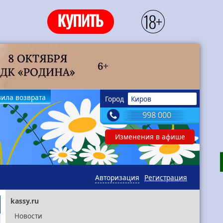
ила возврата
Город
Киров
998 000
Изменения в афише
Авторизация
Регистрация
kassy.ru
Новости