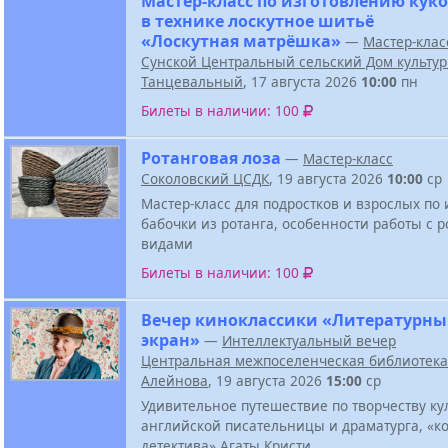
Мастер-класс по изготовлению кук
в технике лоскутное шитьё
«Лоскутная матрёшка»
—
Мастер-клас
Сунской Центральный сельский Дом культу
Танцевальный
, 17 августа 2026
10:00
пн
Билеты в наличии: 100
Ротанговая лоза
—
Мастер-класс
Соколовский ЦСДК
, 19 августа 2026
10:00
ср
Мастер-класс для подростков и взрослых по
бабочки из ротанга, особенности работы с р
видами
Билеты в наличии: 100
Вечер киноклассики «Литературн
экран»
—
Интеллектуальный вечер
Центральная межпоселенческая библиотека 
Алейнова
, 19 августа 2026
15:00
ср
Удивительное путешествие по творчеству ку
английской писательницы и драматурга, «к
детектива» Агаты Кристи