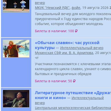
вечер
МКУК "Немский РДК"
,
фойе
, 19 августа 2026
Танцевальный вечер для молодого поколен
приуроченный к Году единства народов Росс
событие, которое объединяет молодежь
Билеты в наличии: 100
«Обычаи славян»: час русской
культуры
—
Интеллектуальный вечер
Мухинская СБФ им. В. А. Архипова
, 20 авгус
чт
Участники познакомятся с ключевыми этап
календарного цикла славян, узнают о симв
бытовых и праздничных обрядов
Билеты в наличии: 50
Литературное путешествие «Дружа
книги и кино»
—
Интеллектуальный
вечер
Центральная межпоселенческая библиотека 