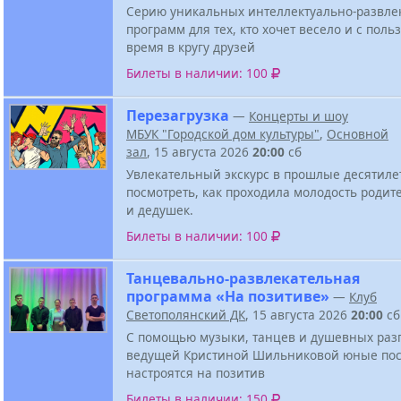
Серию уникальных интеллектуально-развле
программ для тех, кто хочет весело и с поль
время в кругу друзей
Билеты в наличии: 100
Перезагрузка
—
Концерты и шоу
МБУК "Городской дом культуры"
,
Основной
зал
, 15 августа 2026
20:00
сб
Увлекательный экскурс в прошлые десятиле
посмотреть, как проходила молодость родит
и дедушек.
Билеты в наличии: 100
Танцевально-развлекательная
программа «На позитиве»
—
Клуб
Светополянский ДК
, 15 августа 2026
20:00
сб
С помощью музыки, танцев и душевных разг
ведущей Кристиной Шильниковой юные пос
настроятся на позитив
Билеты в наличии: 150