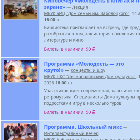
Киновечер «Молодежь в книгах и н
экране»
—
Лекция
МБУК БИЦ "Дом семьи им. Заболоцкого"
, 14 
16:00
пт
Библиотека приглашает на встречу, где пре
разобраться в том, как история поколения о
литературе и кино!
Билеты в наличии: 90
Программа «Молодость — это
круто!»
—
Концерты и шоу
МБУК ЦКС "Леснополянский Дом культуры"
, 
2026
18:00
пт
Участников ждет современная, классическая
ретромузыка. Специалисты Дома культуры п
подростками игру в несколько туров
Билеты в наличии: 50
Программа. Школьный микс
—
Интеллектуальный вечер
МБУК Арбажская Централизованная клубная