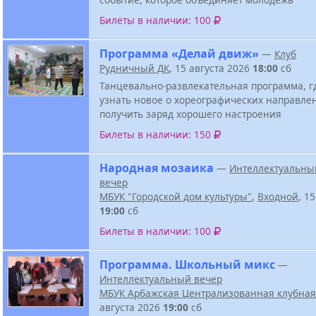
Билеты в наличии: 100
Программа «Делай движ»
—
Клуб
Рудничный ДК
, 15 августа 2026
18:00
сб
Танцевально-развлекательная программа, г
узнать новое о хореографических направле
получить заряд хорошего настроения
Билеты в наличии: 150
Народная мозаика
—
Интеллектуальны
вечер
МБУК "Городской дом культуры"
,
Входной
, 1
19:00
сб
Билеты в наличии: 100
Программа. Школьный микс
—
Интеллектуальный вечер
МБУК Арбажская Централизованная клубная
августа 2026
19:00
сб