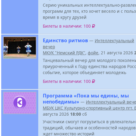
Серию уникальных интеллектуально-развле
программ для тех, кто хочет весело и с поль
время в кругу друзей
Билеты в наличии: 100
Единство ритмов
—
Интеллектуальный
вечер
МКУК "Немский РДК"
,
фойе
, 21 августа 2026
Танцевальный вечер для молодого поколен
приуроченный к Году единства народов Росс
событие, которое объединяет молодежь
Билеты в наличии: 100
Программа «Пока мы едины, мы
непобедимы»
—
Интеллектуальный веч
МБУК ЦКС Культурно-спортивный центр пгт.
августа 2026
18:00
сб
Участники смогут погрузиться в увлекатель
традиций, обычаев и особенностей народов
ждет множество историй