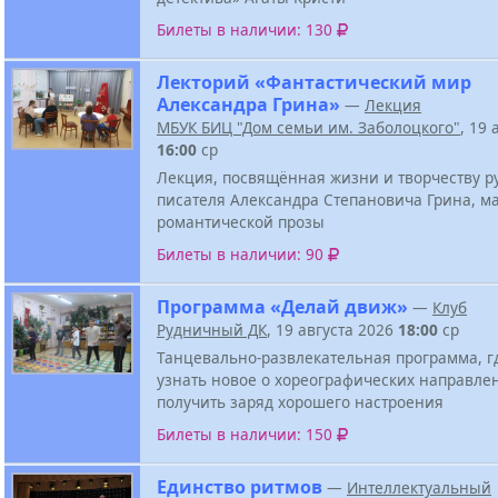
Билеты в наличии: 130
Лекторий «Фантастический мир
Александра Грина»
—
Лекция
МБУК БИЦ "Дом семьи им. Заболоцкого"
, 19 
16:00
ср
Лекция, посвящённая жизни и творчеству р
писателя Александра Степановича Грина, м
романтической прозы
Билеты в наличии: 90
Программа «Делай движ»
—
Клуб
Рудничный ДК
, 19 августа 2026
18:00
ср
Танцевально-развлекательная программа, г
узнать новое о хореографических направле
получить заряд хорошего настроения
Билеты в наличии: 150
Единство ритмов
—
Интеллектуальный