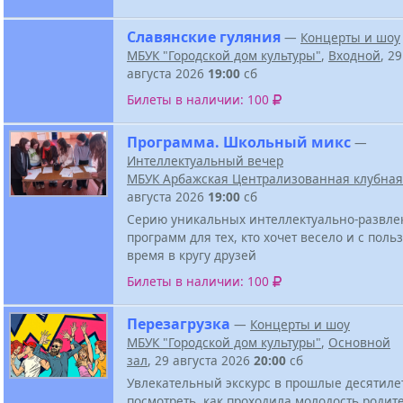
Славянские гуляния
—
Концерты и шоу
МБУК "Городской дом культуры"
,
Входной
, 29
августа 2026
19:00
сб
Билеты в наличии: 100
Программа. Школьный микс
—
Интеллектуальный вечер
МБУК Арбажская Централизованная клубная
августа 2026
19:00
сб
Серию уникальных интеллектуально-развле
программ для тех, кто хочет весело и с поль
время в кругу друзей
Билеты в наличии: 100
Перезагрузка
—
Концерты и шоу
МБУК "Городской дом культуры"
,
Основной
зал
, 29 августа 2026
20:00
сб
Увлекательный экскурс в прошлые десятиле
посмотреть, как проходила молодость родит