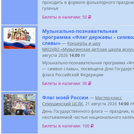
проходить в формате фольклорного праздни
гулянья
Билеты в наличии: 50
Музыкально-познавательная
программа «Флаг державы – симво
славы»
—
Концерты и шоу
МКОУДО «Мурыгинская детская школа искус
августа 2026
14:00
пт
Музыкально-познавательная программа «Ф
— символ славы», посвящена Дню Государс
флага Российской Федерации
Билеты в наличии: 30
Флаг моей России
—
Мастер-класс
Семушинский ЦСДК
, 21 августа 2026
14:00
п
День Государственного флага — праздник, к
неотъемлемой частью национального кален
Билеты в наличии: 100