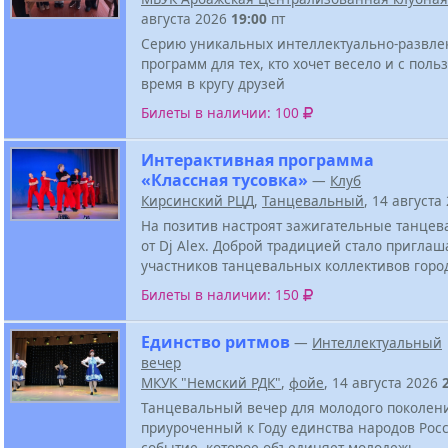
августа 2026
19:00
пт
Серию уникальных интеллектуально-развле
программ для тех, кто хочет весело и с поль
время в кругу друзей
Билеты в наличии: 100
Интерактивная программа
«Классная тусовка»
—
Клуб
Кирсинский РЦД
,
Танцевальный
, 14 августа
На позитив настроят зажигательные танцев
от Dj Alex. Доброй традицией стало приглаш
участников танцевальных коллективов горо
Билеты в наличии: 150
Единство ритмов
—
Интеллектуальный
вечер
МКУК "Немский РДК"
,
фойе
, 14 августа 2026
Танцевальный вечер для молодого поколен
приуроченный к Году единства народов Росс
событие, которое объединяет молодежь