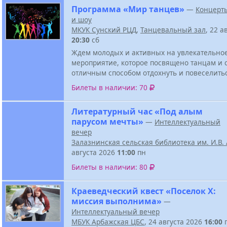
Программа «Мир танцев»
—
Концерт
и шоу
МКУК Сунский РЦД
,
Танцевальный зал
, 22 а
20:30
сб
Ждем молодых и активных на увлекательно
мероприятие, которое посвящено танцам и 
отличным способом отдохнуть и повеселить
Билеты в наличии: 70
Литературный час «Под алым
парусом мечты»
—
Интеллектуальный
вечер
Залазнинская сельская библиотека им. И.В
августа 2026
11:00
пн
Билеты в наличии: 80
Краеведческий квест «Поселок Х:
миссия выполнима»
—
Интеллектуальный вечер
МБУК Арбажская ЦБС
, 24 августа 2026
16:00