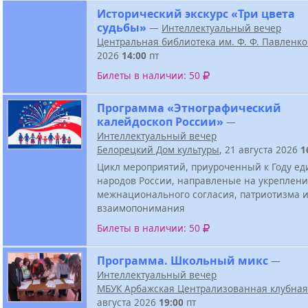
Исторический экскурс «Три цвета
судьбы»
—
Интеллектуальный вечер
Центральная библиотека им. Ф. Ф. Павленк
2026
14:00
пт
Билеты в наличии: 50
Программа «Этнографический
калейдоскоп России»
—
Интеллектуальный вечер
Белорецкий Дом культуры
, 21 августа 2026
1
Цикл мероприятий, приуроченный к Году ед
народов России, направленые на укреплен
межнационального согласия, патриотизма 
взаимопонимания
Билеты в наличии: 50
Программа. Школьный микс
—
Интеллектуальный вечер
МБУК Арбажская Централизованная клубная
августа 2026
19:00
пт