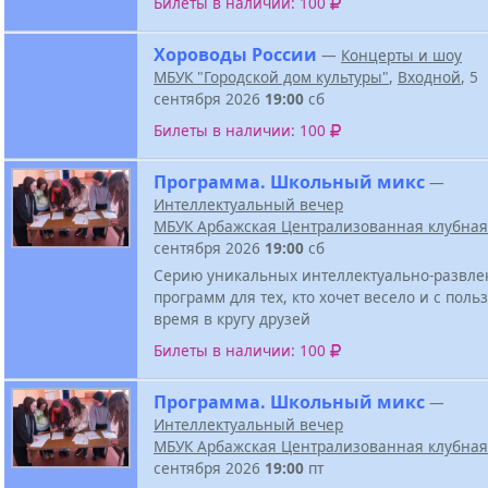
Билеты в наличии: 100
Хороводы России
—
Концерты и шоу
МБУК "Городской дом культуры"
,
Входной
, 5
сентября 2026
19:00
сб
Билеты в наличии: 100
Программа. Школьный микс
—
Интеллектуальный вечер
МБУК Арбажская Централизованная клубная
сентября 2026
19:00
сб
Серию уникальных интеллектуально-развле
программ для тех, кто хочет весело и с поль
время в кругу друзей
Билеты в наличии: 100
Программа. Школьный микс
—
Интеллектуальный вечер
МБУК Арбажская Централизованная клубная
сентября 2026
19:00
пт