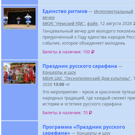
Единство ритмов
—
Интеллектуальный
вечер
МКУК "Немский РДК"
,
фойе
, 12 августа 2026
Танцевальный вечер для молодого поколен
приуроченный к Году единства народов Росс
событие, которое объединяет молодежь
Билеты в наличии: 100
Праздник русского сарафана
—
Концерты и шоу
МБУК ЦКС "Леснополянский Дом культуры"
, 
2026
13:00
чт
Это мероприятие – яркое и красочное путеш
народных традиций, где каждый сможет при
истории и эстетике русского сарафана
Билеты в наличии: 70
Программа «Праздник русского
сарафана»
—
Концерты и шоу