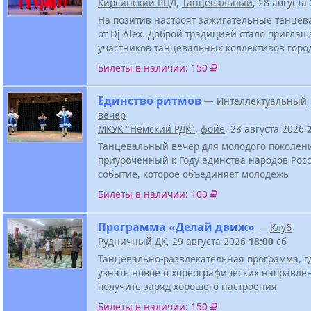
Кирсинский РЦД
,
Танцевальный
, 28 августа
На позитив настроят зажигательные танцев
от Dj Alex. Доброй традицией стало приглаш
участников танцевальных коллективов горо
Билеты в наличии: 150
Единство ритмов
—
Интеллектуальный
вечер
МКУК "Немский РДК"
,
фойе
, 28 августа 2026
Танцевальный вечер для молодого поколен
приуроченный к Году единства народов Росс
событие, которое объединяет молодежь
Билеты в наличии: 100
Программа «Делай движ»
—
Клуб
Рудничный ДК
, 29 августа 2026
18:00
сб
Танцевально-развлекательная программа, г
узнать новое о хореографических направле
получить заряд хорошего настроения
Билеты в наличии: 150