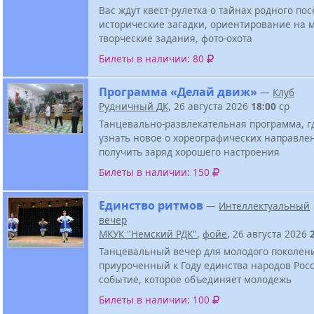
Вас ждут квест-рулетка о тайнах родного пос
исторические загадки, ориентирование на м
творческие задания, фото-охота
Билеты в наличии: 80
Программа «Делай движ»
—
Клуб
Рудничный ДК
, 26 августа 2026
18:00
ср
Танцевально-развлекательная программа, г
узнать новое о хореографических направле
получить заряд хорошего настроения
Билеты в наличии: 150
Единство ритмов
—
Интеллектуальный
вечер
МКУК "Немский РДК"
,
фойе
, 26 августа 2026
Танцевальный вечер для молодого поколен
приуроченный к Году единства народов Росс
событие, которое объединяет молодежь
Билеты в наличии: 100