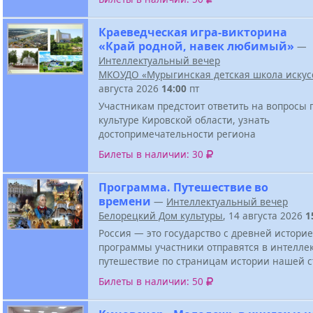
Краеведческая игра-викторина
«Край родной, навек любимый»
—
Интеллектуальный вечер
МКОУДО «Мурыгинская детская школа искус
августа 2026
14:00
пт
Участникам предстоит ответить на вопросы 
культуре Кировской области, узнать
достопримечательности региона
Билеты в наличии: 30
Программа. Путешествие во
времени
—
Интеллектуальный вечер
Белорецкий Дом культуры
, 14 августа 2026
1
Россия — это государство с древней историе
программы участники отправятся в интелле
путешествие по страницам истории нашей 
Билеты в наличии: 50