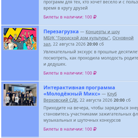
программ для тех, кто хочет весело и с поль
время в кругу друзей
Билеты в наличии: 100
Перезагрузка
—
Концерты и шоу
МБУК "Городской дом культуры"
,
Основной
зал
, 22 августа 2026
20:00
сб
Увлекательный экскурс в прошлые десятиле
посмотреть, как проходила молодость родит
и дедушек.
Билеты в наличии: 100
Интерактивная программа
«Молодёжный Микс»
—
Клуб
Верховский СДК
, 22 августа 2026
20:00
сб
Приходите на вечера, чтобы зарядиться эне
становитесь участниками зажигательных ф
музыкальных и шуточных конкурсов
Билеты в наличии: 100