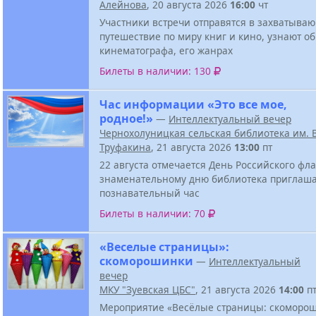
Алейнова
, 20 августа 2026
16:00
чт
Участники встречи отправятся в захватыва
путешествие по миру книг и кино, узнают о
кинематографа, его жанрах
Билеты в наличии: 130
Час информации «Это все мое,
родное!»
—
Интеллектуальный вечер
Чернохолуницкая сельская библиотека им. В
Труфакина
, 21 августа 2026
13:00
пт
22 августа отмечается День Российского фла
знаменательному дню библиотека приглаша
познавательный час
Билеты в наличии: 70
«Веселые страницы»:
скоморошинки
—
Интеллектуальный
вечер
МКУ "Зуевская ЦБС"
, 21 августа 2026
14:00
п
Мероприятие «Весёлые страницы: скоморош