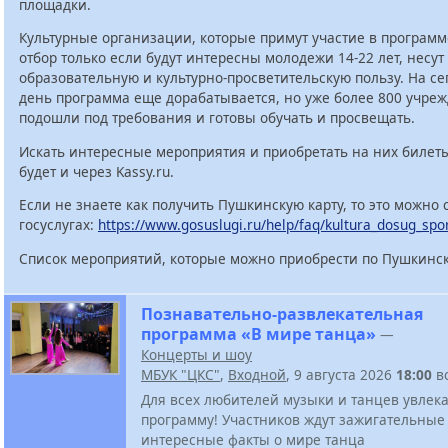
площадки.
Культурные организации, которые примут участие в программ
отбор только если будут интересны молодежи 14-22 лет, несут
образовательную и культурно-просветительскую пользу. На с
день программа еще дорабатывается, но уже более 800 учре
подошли под требования и готовы обучать и просвещать.
Искать интересные мероприятия и приобретать на них билет
будет и через Kassy.ru.
Если не знаете как получить Пушкинскую карту, то это можно 
госуслугах:
https://www.gosuslugi.ru/help/faq/kultura_dosug_spo
Список мероприятий, которые можно приобрести по Пушкинск
Познавательно-развлекательная
программа «В мире танца»
—
Концерты и шоу
МБУК "ЦКС"
,
Входной
, 9 августа 2026
18:00
в
Для всех любителей музыки и танцев увлек
программу! Участников ждут зажигательные
интересные факты о мире танца