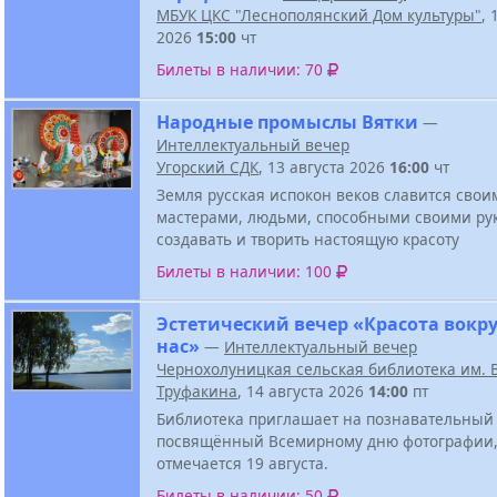
МБУК ЦКС "Леснополянский Дом культуры"
, 
2026
15:00
чт
Билеты в наличии: 70
Народные промыслы Вятки
—
Интеллектуальный вечер
Угорский СДК
, 13 августа 2026
16:00
чт
Земля русская испокон веков славится свои
мастерами, людьми, способными своими ру
создавать и творить настоящую красоту
Билеты в наличии: 100
Эстетический вечер «Красота вокру
нас»
—
Интеллектуальный вечер
Чернохолуницкая сельская библиотека им. В
Труфакина
, 14 августа 2026
14:00
пт
Библиотека приглашает на познавательный 
посвящённый Всемирному дню фотографии,
отмечается 19 августа.
Билеты в наличии: 50