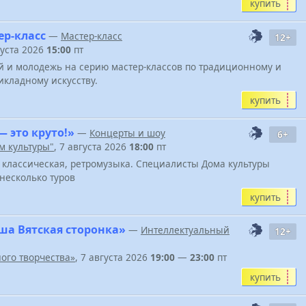
купить
ер-класс
—
Мастер-класс
12+
густа 2026
15:00
пт
й и молодежь на серию мастер-классов по традиционному и
кладному искусству.
купить
 это круто!»
—
Концерты и шоу
6+
м культуры"
, 7 августа 2026
18:00
пт
 классическая, ретромузыка. Специалисты Дома культуры
 несколько туров
купить
а Вятская сторонка»
—
Интеллектуальный
12+
ого творчества»
, 7 августа 2026
19:00
—
23:00
пт
купить