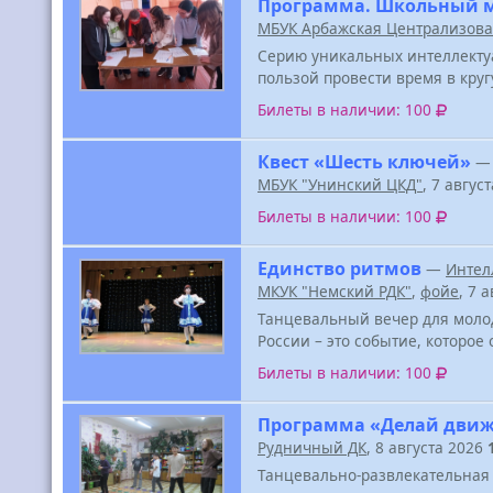
Программа. Школьный 
МБУК Арбажская Централизова
Серию уникальных интеллектуа
пользой провести время в круг
Билеты в наличии: 100
Квест «Шесть ключей»
МБУК "Унинский ЦКД"
, 7 авгус
Билеты в наличии: 100
Единство ритмов
—
Интел
МКУК "Немский РДК"
,
фойе
, 7 
Танцевальный вечер для молод
России – это событие, которо
Билеты в наличии: 100
Программа «Делай дви
Рудничный ДК
, 8 августа 2026
Танцевально-развлекательная 