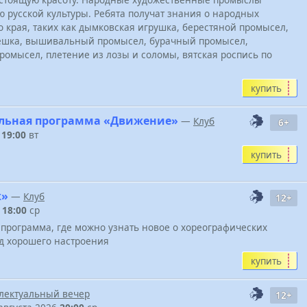
 русской культуры. Ребята получат знания о народных
о края, таких как дымковская игрушка, берестяной промысел,
трешка, вышивальный промысел, бурачный промысел,
ромысел, плетение из лозы и соломы, вятская роспись по
купить
ельная программа «Движение»
—
Клуб
6+
6
19:00
вт
купить
ж»
—
Клуб
12+
6
18:00
ср
программа, где можно узнать новое о хореографических
д хорошего настроения
купить
лектуальный вечер
12+