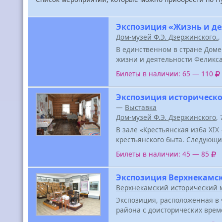
Экспозиция «Жизнь и де
Дом-музей Ф.Э. Дзержинского.
,
В единственном в стране Доме
жизни и деятельности Феликс
Билеты в наличии: 65 — 110
Экспозиция историческо
—
Выставка
Дом-музей Ф.Э. Дзержинского
,
В зале «Крестьянская изба XIX
крестьянского быта. Следующ
Билеты в наличии: 45 — 85
Экспозиция Верхнекамск
Верхнекамский исторический 
Экспозиция, расположенная в 
района с доисторических врем