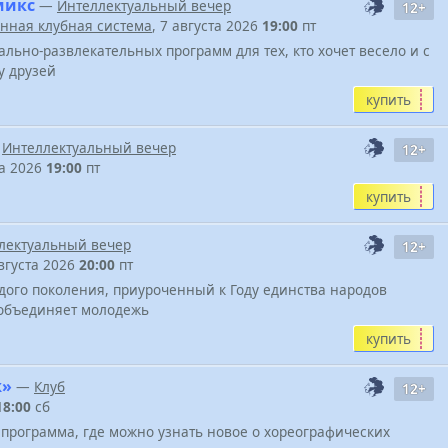
микс
—
Интеллектуальный вечер
12+
нная клубная система
, 7 августа 2026
19:00
пт
льно-развлекательных программ для тех, кто хочет весело и с
у друзей
купить
—
Интеллектуальный вечер
12+
та 2026
19:00
пт
купить
лектуальный вечер
12+
августа 2026
20:00
пт
ого поколения, приуроченный к Году единства народов
е объединяет молодежь
купить
ж»
—
Клуб
12+
18:00
сб
программа, где можно узнать новое о хореографических