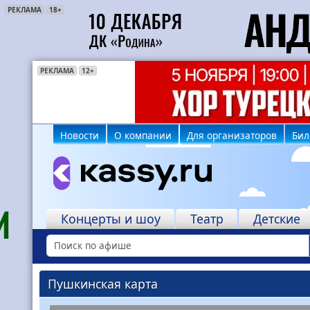
РЕКЛАМА
18+
РЕКЛАМА
РЕКЛАМА
6+
12+
Новости
О компании
Для организаторов
Бил
Концерты и шоу
Театр
Детские
Пушкинская карта