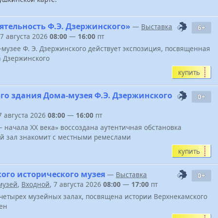
ятельность Ф.Э. Дзержинского»
—
Выставка
6+
 7 августа 2026
08:00
—
16:00
пт
-музее Ф. Э. Дзержинского действует экспозиция, посвященная
а Дзержинского
купить
го здания Дома-музея Ф.Э. Дзержинского
0+
 7 августа 2026
08:00
—
16:00
пт
 – начала XX века» воссоздана аутентичная обстановка
ий зал знакомит с местными ремеслами
купить
ого исторического музея
—
Выставка
0+
музей
,
Входной
, 7 августа 2026
08:00
—
17:00
пт
четырех музейных залах, посвящена истории Верхнекамского
ен