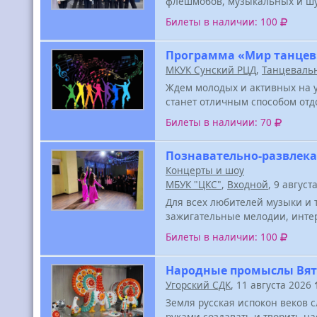
флешмобов, музыкальных и шу
Билеты в наличии: 100
Программа «Мир танцев
МКУК Сунский РЦД
,
Танцеваль
Ждем молодых и активных на 
станет отличным способом отд
Билеты в наличии: 70
Познавательно-развлека
Концерты и шоу
МБУК "ЦКС"
,
Входной
, 9 август
Для всех любителей музыки и 
зажигательные мелодии, инте
Билеты в наличии: 100
Народные промыслы Вя
Угорский СДК
, 11 августа 2026
Земля русская испокон веков 
руками создавать и творить н