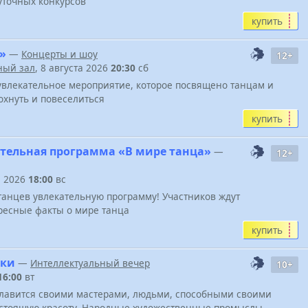
точных конкурсов
купить
»
—
Концерты и шоу
12+
ный зал
, 8 августа 2026
20:30
сб
увлекательное мероприятие, которое посвящено танцам и
охнуть и повеселиться
купить
тельная программа «В мире танца»
—
12+
а 2026
18:00
вс
танцев увлекательную программу! Участников ждут
ресные факты о мире танца
купить
тки
—
Интеллектуальный вечер
10+
16:00
вт
славится своими мастерами, людьми, способными своими
астоящую красоту. Народные художественные промыслы