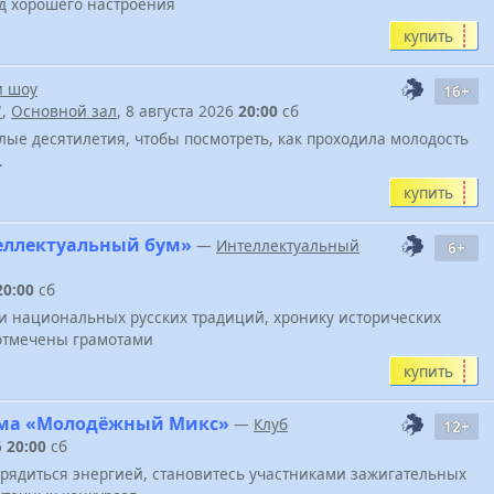
д хорошего настроения
купить
и шоу
16+
"
,
Основной зал
, 8 августа 2026
20:00
сб
лые десятилетия, чтобы посмотреть, как проходила молодость
.
купить
еллектуальный бум»
—
Интеллектуальный
6+
20:00
сб
и национальных русских традиций, хронику исторических
 отмечены грамотами
купить
мма «Молодёжный Микс»
—
Клуб
12+
6
20:00
сб
арядиться энергией, становитесь участниками зажигательных