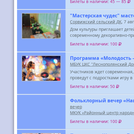
Билеты в наличии: 45 — 85
"Мастерская чудес" маст
Сорвижский сельский ДК
, 7 ав
Дом культуры приглашает дете
современному декоративно-при
Билеты в наличии: 100
Программа «Молодость —
МБУК ЦКС "Леснополянский До
Участников ждет современная,
проведут с подростками игру в
Билеты в наличии: 50
Фольклорный вечер «Наш
вечер
МКУК «Районный центр народн
Билеты в наличии: 100