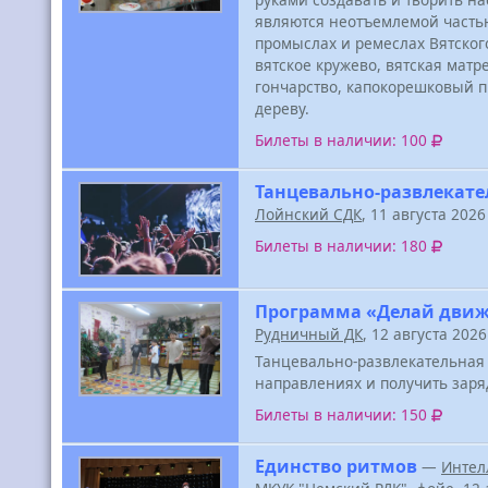
являются неотъемлемой частью
промыслах и ремеслах Вятског
вятское кружево, вятская ма
гончарство, капокорешковый п
дереву.
Билеты в наличии: 100
Танцевально-развлекат
Лойнский СДК
, 11 августа 202
Билеты в наличии: 180
Программа «Делай дви
Рудничный ДК
, 12 августа 202
Танцевально-развлекательная 
направлениях и получить заря
Билеты в наличии: 150
Единство ритмов
—
Интел